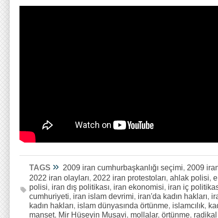
»
TAGS
2009 iran cumhurbaşkanlığı seçimi
,
2009 ira
2022 iran olayları
,
2022 iran protestoları
,
ahlak polisi
,
e
polisi
,
iran dış politikası
,
iran ekonomisi
,
iran iç politika
cumhuriyeti
,
iran islam devrimi
,
iran'da kadın hakları
,
ir
kadın hakları
,
islam dünyasında örtünme
,
islamcılık
,
ka
manset
,
Mir Hüseyin Musavi
,
mollalar
,
örtünme
,
radikal