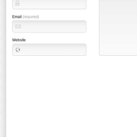
Email
(required)
Website