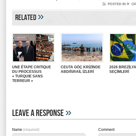
»
POSTED IN
O
»
Related
UNE ÉTAPE CRITIQUE
CEUTA GÖÇ KRİZİNDE
2026 BREZİLY
DU PROCESSUS
ABD/İSRAİL İZLERİ
SEÇİMLERİ
« TURQUIE SANS
TERREUR »
»
Leave A Response
Name
(required)
Comment