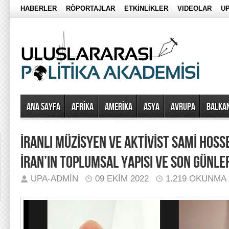
HABERLER
RÖPORTAJLAR
ETKİNLİKLER
VIDEOLAR
UP
Ana Sayfa
AFRİKA
AMERİKA
ASYA
AVRUPA
BALKA
İRANLI MÜZİSYEN VE AKTİVİST SAMİ HOSSE
İRAN’IN TOPLUMSAL YAPISI VE SON GÜNL
UPA-ADMIN
09 EKIM 2022
1.219 OKUNMA