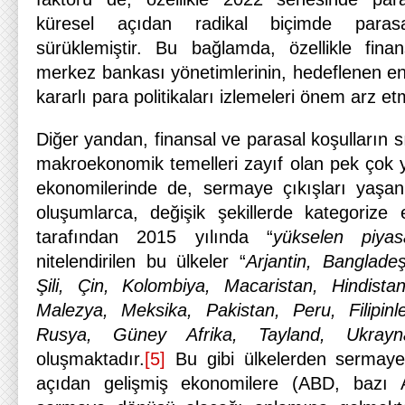
küresel açıdan radikal biçimde paras
sürüklemiştir. Bu bağlamda, özellikle finan
merkez bankası yönetimlerinin, hedeflenen en
kararlı para politikaları izlemeleri önem arz et
Diğer yandan, finansal ve parasal koşulların sık
makroekonomik temelleri zayıf olan pek çok y
ekonomilerinde de, sermaye çıkışları yaşanm
oluşumlarca, değişik şekillerde kategorize
tarafından 2015 yılında “
yükselen piyas
nitelendirilen bu ülkeler “
Arjantin, Bangladeş
Şili, Çin, Kolombiya, Macaristan, Hindista
Malezya, Meksika, Pakistan, Peru, Filipin
Rusya, Güney Afrika, Tayland, Ukrayn
oluşmaktadır.
[5]
Bu gibi ülkelerden sermaye ç
açıdan gelişmiş ekonomilere (ABD, bazı A