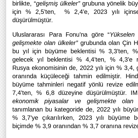
birlikte, “
gelişmiş ülkeler”
grubuna yönelik büyü
için % 2,5’ten, % 2,4’e, 2023 yılı içins
düşürülmüştür.
Uluslararası Para Fonu’na göre “
Yükselen
gelişmekte olan ülkeler”
grubunda olan Çin H
bu yıl için büyüme beklentisi % 3,3’ten, 
gelecek yıl beklentisi % 4,4’ten, % 4,3’e re
Rusya ekonomisinin de, 2022 yılı için % 3,4, g
oranında küçüleceği tahmin edilmiştir. Hin
büyüme tahminleri negatif yönlü revize edil
7,4’ten, % 6,8 düzeyine düşürülmüştür. I
ekonomik piyasalar ve gelişmekte olan ü
tanımlanan bu kategoride de, 2022 yılı büyü
% 3,7’ye çıkarılırken, 2023 yılı büyüme be
biçimde % 3,9 oranından % 3,7 oranına revize