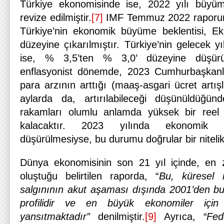
Türkiye ekonomisinde ise, 2022 yılı büyüme
revize edilmiştir.
[7]
IMF Temmuz 2022 raporunda
Türkiye’nin ekonomik büyüme beklentisi, 
düzeyine çıkarılmıştır. Türkiye’nin gelecek yı
ise, % 3,5’ten % 3,0’ düzeyine düşürül
enflasyonist dönemde, 2023 Cumhurbaşkanlı
para arzının arttığı (maaş-asgari ücret artı
aylarda da, artırılabileceği düşünüldüğü
rakamları olumlu anlamda yüksek bir reel
kalacaktır. 2023 yılında ekonomik b
düşürülmesiyse, bu durumu doğrular bir nitelik
Dünya ekonomisinin son 21 yıl içinde, en z
oluştuğu belirtilen raporda, “
Bu, küresel 
salgınının akut aşaması dışında 2001’den b
profilidir ve en büyük ekonomiler için
yansıtmaktadır”
denilmiştir.
[9]
Ayrıca,
“Fe