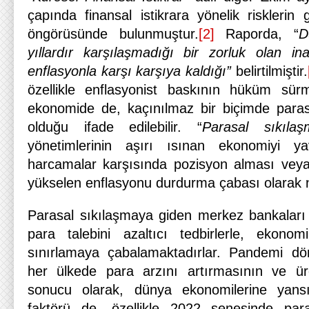
çapında finansal istikrara yönelik risklerin g
öngörüsünde bulunmuştur.
[2]
Raporda, “
D
yıllardır karşılaşmadığı bir zorluk olan in
enflasyonla karşı karşıya kaldığı”
belirtilmiştir.
özellikle enflasyonist baskının hüküm sürm
ekonomide de, kaçınılmaz bir biçimde paras
olduğu ifade edilebilir. “
Parasal sıkılaş
yönetimlerinin aşırı ısınan ekonomiyi ya
harcamalar karşısında pozisyon alması veya i
yükselen enflasyonu durdurma çabası olarak nite
Parasal sıkılaşmaya giden merkez bankaları v
para talebini azaltıcı tedbirlerle, ekonom
sınırlamaya çabalamaktadırlar. Pandemi 
her ülkede para arzını artırmasının ve üre
sonucu olarak, dünya ekonomilerine yans
faktörü de, özellikle 2022 senesinde para 