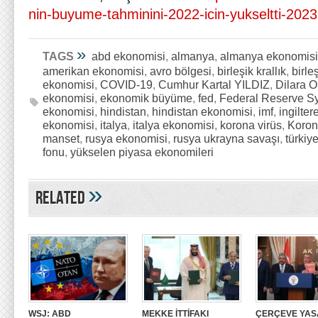
nin-buyume-tahminini-2022-icin-yukseltti-202
»
TAGS
abd ekonomisi
,
almanya
,
almanya ekonomisi
amerikan ekonomisi
,
avro bölgesi
,
birleşik krallık
,
birle
ekonomisi
,
COVID-19
,
Cumhur Kartal YILDIZ
,
Dilara 
ekonomisi
,
ekonomik büyüme
,
fed
,
Federal Reserve S
ekonomisi
,
hindistan
,
hindistan ekonomisi
,
imf
,
ingilter
ekonomisi
,
italya
,
italya ekonomisi
,
korona virüs
,
Koron
manset
,
rusya ekonomisi
,
rusya ukrayna savaşı
,
türkiy
fonu
,
yükselen piyasa ekonomileri
»
Related
WSJ: ABD
MEKKE İTTİFAKI
ÇERÇEVE YAS