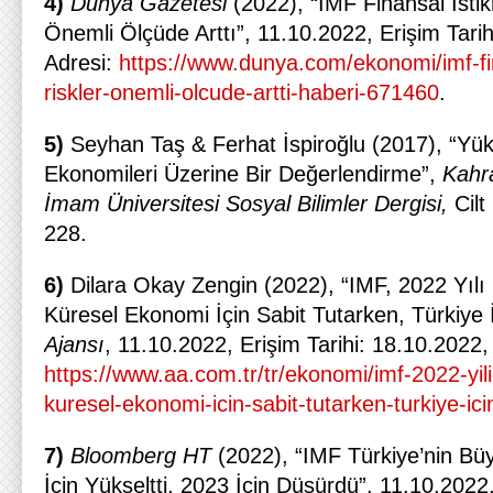
4)
Dünya Gazetesi
(2022), “IMF Finansal İstik
Önemli Ölçüde Arttı”, 11.10.2022, Erişim Tarih
Adresi:
https://www.dunya.com/ekonomi/imf-fin
riskler-onemli-olcude-artti-haberi-671460
.
5)
Seyhan Taş & Ferhat İspiroğlu (2017), “Yü
Ekonomileri Üzerine Bir Değerlendirme”,
Kahr
İmam Üniversitesi Sosyal Bilimler Dergisi,
Cilt
228.
6)
Dilara Okay Zengin (2022), “IMF, 2022 Yılı
Küresel Ekonomi İçin Sabit Tutarken, Türkiye İ
Ajansı
, 11.10.2022, Erişim Tarihi: 18.10.2022,
https://www.aa.com.tr/tr/ekonomi/imf-2022-yil
kuresel-ekonomi-icin-sabit-tutarken-turkiye-ic
7)
Bloomberg HT
(2022), “IMF Türkiye’nin B
İçin Yükseltti, 2023 İçin Düşürdü”, 11.10.2022,