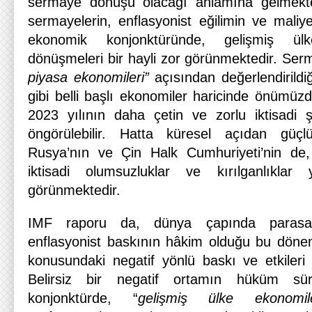
sermaye dönüşü olacağı anlamına gelmekte
sermayelerin, enflasyonist eğilimin ve maliy
ekonomik konjonktüründe, gelişmiş ülk
dönüşmeleri bir hayli zor görünmektedir. Serm
piyasa ekonomileri”
açısından değerlendirildi
gibi belli başlı ekonomiler haricinde önümüz
2023 yılının daha çetin ve zorlu iktisadi ş
öngörülebilir. Hatta küresel açıdan güçl
Rusya’nın ve Çin Halk Cumhuriyeti’nin d
iktisadi olumsuzluklar ve kırılganlıklar
görünmektedir.
IMF raporu da, dünya çapında parasal 
enflasyonist baskının hâkim olduğu bu dö
konusundaki negatif yönlü baskı ve etkileri do
Belirsiz bir negatif ortamın hüküm sür
konjonktürde, “
gelişmiş ülke ekonomile