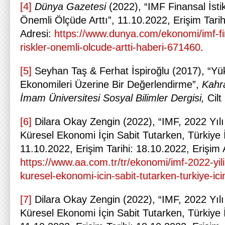
[4]
Dünya Gazetesi
(2022), “IMF Finansal İsti
Önemli Ölçüde Arttı”, 11.10.2022, Erişim Tarih
Adresi:
https://www.dunya.com/ekonomi/imf-fin
riskler-onemli-olcude-artti-haberi-671460
.
[5]
Seyhan Taş & Ferhat İspiroğlu (2017), “Yü
Ekonomileri Üzerine Bir Değerlendirme”,
Kahr
İmam Üniversitesi Sosyal Bilimler Dergisi,
Cilt
[6]
Dilara Okay Zengin (2022), “IMF, 2022 Yıl
Küresel Ekonomi İçin Sabit Tutarken, Türkiye İ
11.10.2022, Erişim Tarihi: 18.10.2022, Erişim 
https://www.aa.com.tr/tr/ekonomi/imf-2022-yil
kuresel-ekonomi-icin-sabit-tutarken-turkiye-ic
[7]
Dilara Okay Zengin (2022), “IMF, 2022 Yıl
Küresel Ekonomi İçin Sabit Tutarken, Türkiye İ