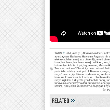
»
TAGS
abd
,
akkuyu
,
Akkuyu Nükleer Santral
azerbaycan
,
Barbaros Hayrettin Paşa sismik 
elektromobilite
,
enerji arz güvenliği
,
enerji güven
kore
,
hindistan
,
hindistan enerji politikası
,
iran
,
kolombiya
,
kömür
,
linyit
,
lng
,
manset
,
Mersin Ak
Transformation of Electricity: International Po
paris iklim sözleşmesi
,
petrol
,
Rosatom
,
rusya
rusya'nın enerji politikası
,
serhan ünal
,
sıvılaşt
kömürü
,
taşkömürü
,
tc Enerji ve Tabii Kaynakl
rusya ilişkileri
,
türkiye'de yenilenebilir enerji
,
tü
türkiye'nin enerji kaynakları
,
türkiye'nin enerji p
üretimi
,
türkiye'nin karadeniz'de doğalgaz keşf
P
»
Related