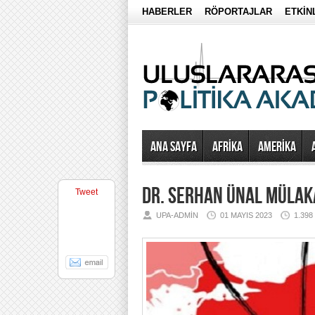
HABERLER
RÖPORTAJLAR
ETKİN
Ana Sayfa
AFRİKA
AMERİKA
DR. SERHAN ÜNAL MÜLAKAT
Tweet
UPA-ADMIN
01 MAYIS 2023
1.39