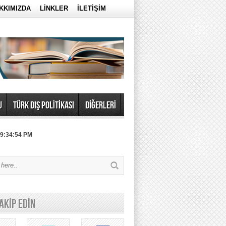
KKIMIZDA
LİNKLER
İLETİŞİM
U
TÜRK DIŞ POLİTİKASI
DİĞERLERİ
 9:34:54 PM
TAKİP EDİN