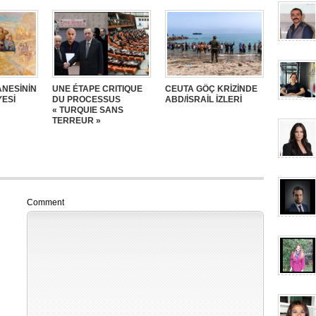
NESİNİN
UNE ÉTAPE CRITIQUE
CEUTA GÖÇ KRİZİNDE
YESİ
DU PROCESSUS
ABD/İSRAİL İZLERİ
« TURQUIE SANS
TERREUR »
Comment