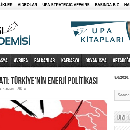
LİKLER
VIDEOLAR
UPA STRATEGIC AFFAIRS
BASINDA BİZ
HA
ASYA
AVRUPA
BALKANLAR
KAFKASYA
OKYANUSYA
ORTADOĞ
I: TÜRKİYE’NİN ENERJİ POLİTİKASI
8/6/2026,
8 OKUNMA
0
BİZİ 