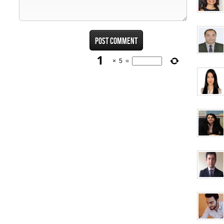
×
5
=