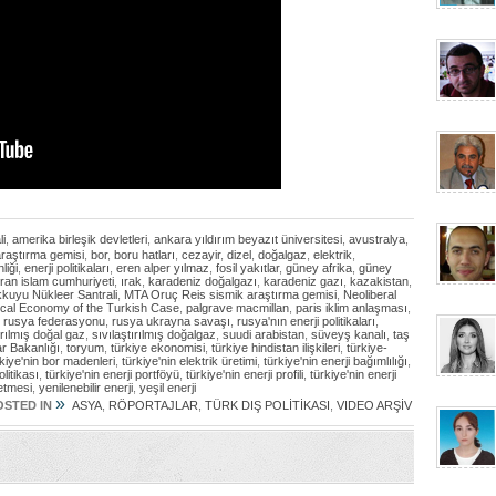
i
,
amerika birleşik devletleri
,
ankara yıldırım beyazıt üniversitesi
,
avustralya
,
araştırma gemisi
,
bor
,
boru hatları
,
cezayir
,
dizel
,
doğalgaz
,
elektrik
,
liği
,
enerji politikaları
,
eren alper yılmaz
,
fosil yakıtlar
,
güney afrika
,
güney
iran islam cumhuriyeti
,
ırak
,
karadeniz doğalgazı
,
karadeniz gazı
,
kazakistan
,
kuyu Nükleer Santrali
,
MTA Oruç Reis sismik araştırma gemisi
,
Neoliberal
litical Economy of the Turkish Case
,
palgrave macmillan
,
paris iklim anlaşması
,
,
rusya federasyonu
,
rusya ukrayna savaşı
,
rusya'nın enerji politikaları
,
ırılmış doğal gaz
,
sıvılaştırılmış doğalgaz
,
suudi arabistan
,
süveyş kanalı
,
taş
ar Bakanlığı
,
toryum
,
türkiye ekonomisi
,
türkiye hindistan ilişkileri
,
türkiye-
rkiye'nin bor madenleri
,
türkiye'nin elektrik üretimi
,
türkiye'nin enerji bağımlılığı
,
olitikası
,
türkiye'nin enerji portföyü
,
türkiye'nin enerji profili
,
türkiye'nin enerji
etmesi
,
yenilenebilir enerji
,
yeşil enerji
»
OSTED IN
ASYA
,
RÖPORTAJLAR
,
TÜRK DIŞ POLİTİKASI
,
VIDEO ARŞİV