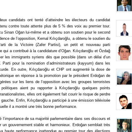
deux candidats ont tenté d’atteindre les électeurs du candidat
btenu contre toute attente plus de 5 % des voix au premier tour.
cu Sinan Oğan lui-même et a obtenu son soutien pour le second
idence de l’opposition, Kemal Kılıçdaroğlu, a obtenu le soutien du
ti de la Victoire (Zafer Partisi), un petit et nouveau parti
be qui a contribué à la candidature d’Oğan. Kılıçdaroğlu et Özdağ
r les immigrants syriens dès que possible (dans un délai d’un
K Parti pour la nomination d’administrateurs (
kayyum
) dans les
-kurde. En outre, Kılıçdaroğlu et CHP ont augmenté la dose de
hétorique en réponse à la promotion par le président Erdoğan de
érées sur les liens de l’opposition avec les groupes terroristes
politiques aient pu rapporter à Kılıçdaroğlu quelques points
anationalistes, elles ont également fait courir le risque de perdre
e gauche. Enfin, Kılıçdaroğlu a participé à une émission télévisée
uelle il a montré une très bonne performance.
é l’importance de sa majorité parlementaire dans ses discours et
our un gouvernement stable et harmonieux. Erdoğan semblait très
 sa haute performance inattendue au premier tour des élections