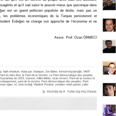
xagérés et qu’il sait saisir le pouvoir mieux que quiconque dans
ğan est un grand politicien populiste de droite, mais pas un
in, les problèmes économiques de la Turquie persisteront et
président Erdoğan ne change son approche de l’économie et ne
Assoc. Prof. Ozan ÖRMECİ
mp
,
fatih erbakan
,
hüda par
,
hüdapar
,
Joe Biden
,
kemal kılıçdaroğlu
,
l'AKP
,
arti du bien-être
,
le Parti de la Victoire
,
Le Parti démocratique des peuples
,
-Gaziantep de 2023
,
manset
,
millet ittifakı
,
ozan örmeci
,
Parti de la Justice et
Développement
,
parti de la victoire
,
Parti démocratique des peuples
,
Parti
sinan oğan
,
trt
,
ümit özdağ
,
Vladimir Poutine
,
yeniden refah partisi
,
zafer
»
POSTED IN
TÜRK DIŞ POLİTİKASI