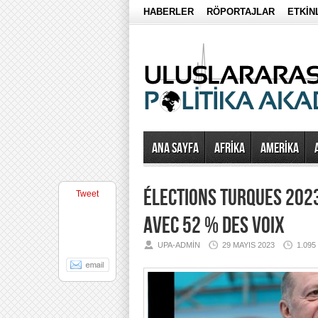
HABERLER
RÖPORTAJLAR
ETKİN
Ana Sayfa
AFRİKA
AMERİKA
ÉLECTIONS TURQUES 2023
Tweet
AVEC 52 % DES VOIX
UPA-ADMIN
29 MAYIS 2023
1.09