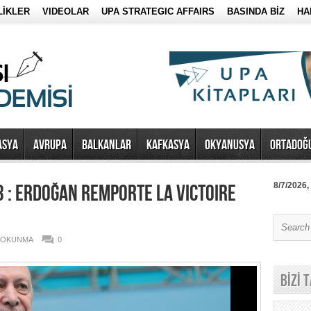
LİKLER
VIDEOLAR
UPA STRATEGIC AFFAIRS
BASINDA BİZ
HA
ASYA
AVRUPA
BALKANLAR
KAFKASYA
OKYANUSYA
ORTADOĞ
 : ERDOĞAN REMPORTE LA VICTOIRE
8/7/2026,
5 OKUNMA
0
BİZİ 