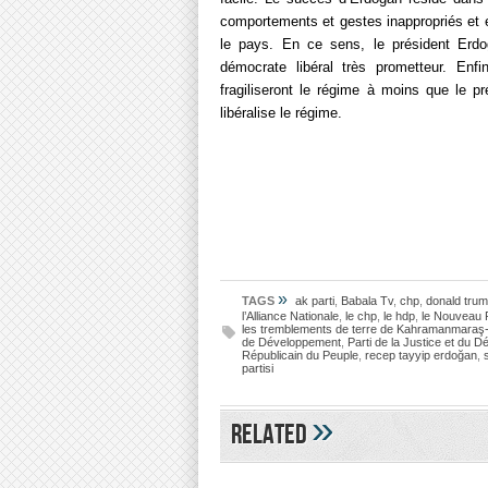
comportements et gestes inappropriés et e
le pays. En ce sens, le président Erdo
démocrate libéral très prometteur. Enf
fragiliseront le régime à moins que le 
libéralise le régime.
»
TAGS
ak parti
,
Babala Tv
,
chp
,
donald tru
l’Alliance Nationale
,
le chp
,
le hdp
,
le Nouveau P
les tremblements de terre de Kahramanmaraş
de Développement
,
Parti de la Justice et du 
Républicain du Peuple
,
recep tayyip erdoğan
,
partisi
»
Related