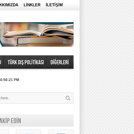
KKIMIZDA
LİNKLER
İLETİŞİM
U
TÜRK DIŞ POLİTİKASI
DİĞERLERİ
 4:56:21 PM
TAKİP EDİN