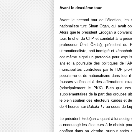
Avant le deuxième tour
Avant le second tour de l’élection, les 
nationaliste turc Sinan Oğan, qui avait o
Alors que le président Erdoğan a convain
tour, le chef du CHP et candidat à la prés
professeur Ümit Özdağ, président du Par
ultranationaliste, anti-immigré et xénopho
ont même signé un protocole pour expulse
an) et la poursuite des politiques de l’A
municipalités contrôlées par le HDP pro
populisme et de nationalisme dans leur r
fausses vidéos et à des affirmations exag
(principalement le PKK). Bien que ces 
supplémentaires de la part des groupes ultr
le plein soutien des électeurs kurdes et d
de 4 heures sur
Babala Tv
au cours de laq
Le président Erdoğan a quant à lui soulign
a encouragé les électeurs à le choisir p
confiant dans sa victoire, surtout après