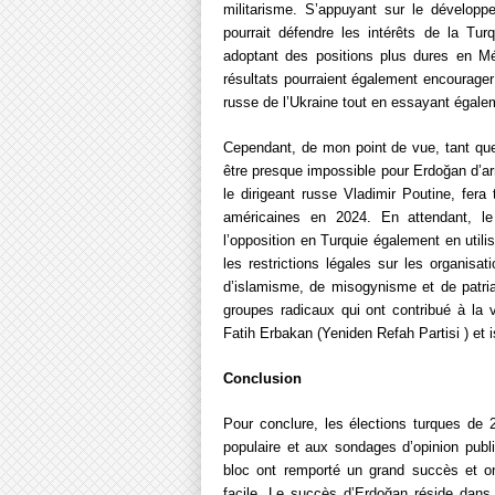
militarisme. S’appuyant sur le développe
pourrait défendre les intérêts de la T
adoptant des positions plus dures en Mé
résultats pourraient également encourager 
russe de l’Ukraine tout en essayant égalem
Cependant, de mon point de vue, tant que 
être presque impossible pour Erdoğan d’a
le dirigeant russe Vladimir Poutine, fera 
américaines en 2024. En attendant, le
l’opposition en Turquie également en utili
les restrictions légales sur les organisa
d’islamisme, de misogynisme et de patriar
groupes radicaux qui ont contribué à la 
Fatih Erbakan (Yeniden Refah Partisi ) et 
Conclusion
Pour conclure, les élections turques de 
populaire et aux sondages d’opinion publi
bloc ont remporté un grand succès et on
facile. Le succès d’Erdoğan réside dans