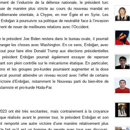
ment de l’industrie de la défense nationale, le président turc
urquie de manière plus stricte au cours du nouveau mandat en
diterranée orientale, à Chypre, en mer Égée et en Syrie. Les
Erdoğan à poursuivre sa politique de neutralité face à l’invasion
ent de nouer de meilleures relations avec l’Occident.
le président Joe Biden restera dans le bureau ovale, il pourrait
rranger les choses avec Washington. En ce sens, Erdoğan, avec
tout pour faire élire Donald Trump aux élections présidentielles
 président Erdoğan pourrait également essayer de repenser
sant son plein contrôle sur le mécanisme étatique. En particulier,
tions et les groupes pro-kurdes pourraient augmenter et la dose
cat pourrait atteindre un niveau record avec l’effet de certains
victoire d’Erdoğan, notamment le Nouveau parti du bien-être de
islamiste et pro-kurde Hüda-Par.
2023 ont été très excitantes, mais contrairement à la croyance
que réalisés avant le premier tour, le président Erdoğan et son
t remporté une autre victoire d’une manière relativement plus
 le fait qu’il est un homme du peuple avec tous ses discours,