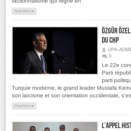
factionnalisme qui règne en
»
Read More
Özgür Özel
du CHP
UPA-ADM
0
Le 22e cong
Parti répub
parti politi
Turquie moderne, le grand leader Mustafa Kema
son laïcisme et son orientation occidentale, s’es
»
Read More
L’APPEL HIS