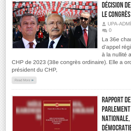
DÉCISION DE
LE CONGRÈS
UPA-ADM
0
La 36e cham
d’appel rég
à la nullit
CHP de 2023 (38e congrès ordinaire). Elle a ord
président du CHP,
»
Read More
RAPPORT DE
PARLEMENT 
NATIONALE, 
DÉMOCRATI