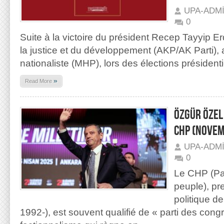
UPA-ADM
0
Suite à la victoire du président Recep Tayyip E
la justice et du développement (AKP/AK Parti), al
nationaliste (MHP), lors des élections présidentie
»
Read More
ÖZGÜR ÖZEL
CHP (NOVEM
UPA-ADM
0
Le CHP (Par
peuple), pre
politique d
1992-), est souvent qualifié de « parti des congr