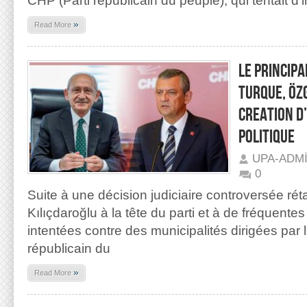
CHP (Parti républicain du peuple), qui tentait d
»
Read More
LE PRINCIPA
TURQUE, ÖZ
CREATION D
POLITIQUE
UPA-ADM
0
Suite à une décision judiciaire controversée ré
Kılıçdaroğlu à la tête du parti et à de fréquentes
intentées contre des municipalités dirigées par l
républicain du
»
Read More