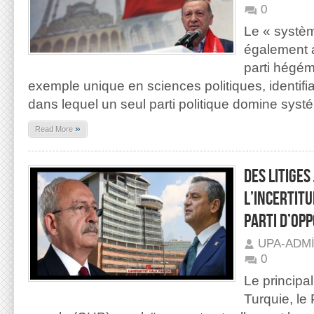
0
Le « systèm
également 
parti hégém
exemple unique en sciences politiques, identifi
dans lequel un seul parti politique domine sys
»
Read More
DES LITIGES
L’INCERTITU
PARTI D’OPP
UPA-ADM
0
Le principal
Turquie, le 