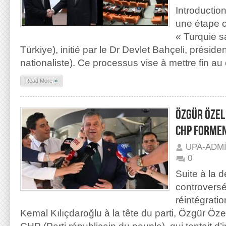
Introducti
une étape c
« Turquie s
Türkiye), initié par le Dr Devlet Bahçeli, présid
nationaliste). Ce processus vise à mettre fin au c
»
Read More
ÖZGÜR ÖZEL 
CHP FORMEN
UPA-ADM
0
Suite à la d
controversé
réintégratio
Kemal Kılıçdaroğlu à la tête du parti, Özgür Öze