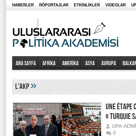
HABERLER
RÖPORTAJLAR
ETKİNLİKLER
VIDEOLAR
UP
Ana Sayfa
AFRİKA
AMERİKA
ASYA
AVRUPA
BALKA
»
l’AKP
UNE ÉTAPE 
« TURQUIE 
UPA-ADM
0