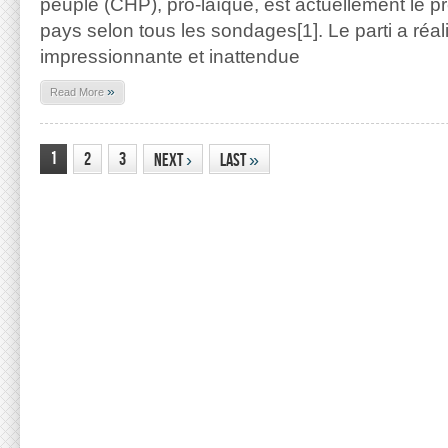
peuple (CHP), pro-laïque, est actuellement le pr
pays selon tous les sondages[1]. Le parti a ré
impressionnante et inattendue
»
Read More
1
2
3
Next
›
Last
»