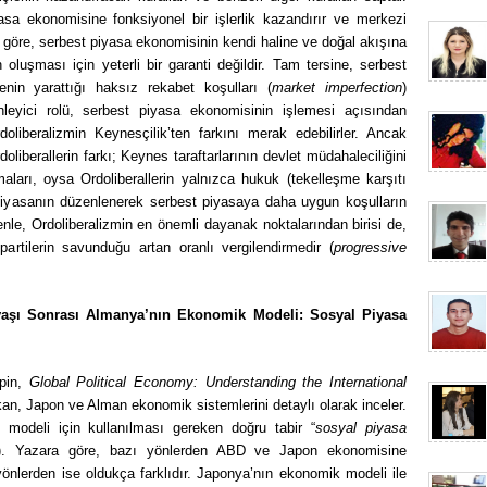
sa ekonomisine fonksiyonel bir işlerlik kazandırır ve merkezi
re göre, serbest piyasa ekonomisinin kendi haline ve doğal akışına
n oluşması için yeterli bir garanti değildir. Tam tersine, serbest
nin yarattığı haksız rekabet koşulları (
market imperfection
)
eyici rolü, serbest piyasa ekonomisinin işlemesi açısından
doliberalizmin Keynesçilik’ten farkını merak edebilirler. Ancak
liberallerin farkı; Keynes taraftarlarının devlet müdahaleciliğini
ları, oysa Ordoliberallerin yalnızca hukuk (tekelleşme karşıtı
a piyasanın düzenlenerek serbest piyasaya daha uygun koşulların
le, Ordoliberalizmin en önemli dayanak noktalarından birisi de,
tilerin savunduğu artan oranlı vergilendirmedir (
progressive
vaşı Sonrası Almanya’nın Ekonomik Modeli: Sosyal Piyasa
lpin,
Global Political Economy: Understanding the International
an, Japon ve Alman ekonomik sistemlerini detaylı olarak inceler.
modeli için kullanılması gereken doğru tabir “
sosyal piyasa
). Yazara göre, bazı yönlerden ABD ve Japon ekonomisine
lerden ise oldukça farklıdır. Japonya’nın ekonomik modeli ile