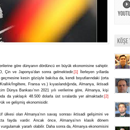
YOUT
KÖŞE
ilerine göre dünyanın dördüncü en büyük ekonomisine sahiptir.
D, Çin ve Japonya’dan sonra gelmektedir.
[1]
İlerleyen yıllarda
 geçmesine kesin gözüyle bakılsa da, kendi boyutlarındaki (orta
 Krallık/İngiltere, Fransa vs.) kıyaslandığında, Almanya, iktisadi
ekim Dünya Bankası’nın 2021 yılı verilerine göre, Almanya, kişi
nda da yaklaşık 48.500 dolarla üst sıralarda yer almaktadır.
[2]
ük ve gelişmiş ekonomisidir.
if ülkesi olan Almanya’nın savaş sonrası iktisadi gelişimini ve
akta fayda vardır. Ancak önce, Almanya’nın klasik dönem
 vurgulamak yararlı olabilir. Daha sonra da, Almanya ekonomisini