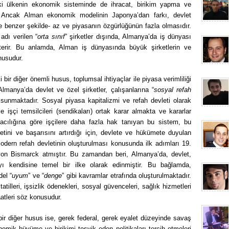
iki ülkenin ekonomik sisteminde de ihracat, birikim yapma ve
. Ancak Alman ekonomik modelinin Japonya’dan farkı, devlet
e benzer şekilde- az ve piyasanın özgürlüğünün fazla olmasıdır.
 adı verilen “
orta sınıf
” şirketler dışında, Almanya’da iş dünyası
sterir. Bu anlamda, Alman iş dünyasında büyük şirketlerin ve
onusudur.
ir diğer önemli husus, toplumsal ihtiyaçlar ile piyasa verimliliği
Almanya’da devlet ve özel şirketler, çalışanlarına “
sosyal refah
 sunmaktadır. Sosyal piyasa kapitalizmi ve refah devleti olarak
işçi temsilcileri (sendikaları) ortak karar almakta ve kararlar
acılığına göre işçilere daha fazla hak tanıyan bu sistem, bu
ini ve başarısını artırdığı için, devlete ve hükümete duyulan
dern refah devletinin oluşturulması konusunda ilk adımları 19.
 von Bismarck atmıştır. Bu zamandan beri, Almanya’da, devlet,
ı kendisine temel bir ilke olarak edinmiştir. Bu bağlamda,
el “
uyum
” ve “
denge
” gibi kavramlar etrafında oluşturulmaktadır.
tilleri, işsizlik ödenekleri, sosyal güvenceleri, sağlık hizmetleri
aatleri söz konusudur.
ir diğer husus ise, gerek federal, gerek eyalet düzeyinde savaş
mik büyüme ve birikimi teşvik eden politikaları tercih etmeleri