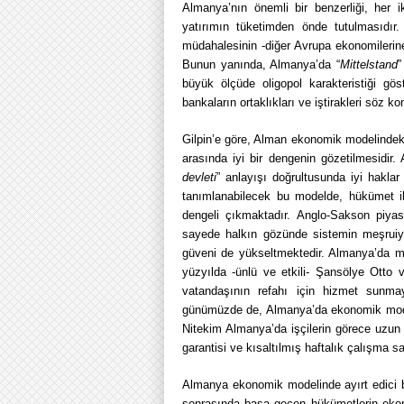
Almanya’nın önemli bir benzerliği, her 
yatırımın tüketimden önde tutulmasıdır
müdahalesinin -diğer Avrupa ekonomilerin
Bunun yanında, Almanya’da “
Mittelstand
”
büyük ölçüde oligopol karakteristiği gö
bankaların ortaklıkları ve iştirakleri söz k
Gilpin’e göre, Alman ekonomik modelindeki b
arasında iyi bir dengenin gözetilmesidir. 
devleti
” anlayışı doğrultusunda iyi haklar
tanımlanabilecek bu modelde, hükümet ile 
dengeli çıkmaktadır. Anglo-Sakson piyas
sayede halkın gözünde sistemin meşruiyet
güveni de yükseltmektedir. Almanya’da mo
yüzyılda -ünlü ve etkili- Şansölye Otto
vatandaşının refahı için hizmet sunmay
günümüzde de, Almanya’da ekonomik mod
Nitekim Almanya’da işçilerin görece uzun ta
garantisi ve kısaltılmış haftalık çalışma s
Almanya ekonomik modelinde ayırt edici b
sonrasında başa geçen hükümetlerin ekono