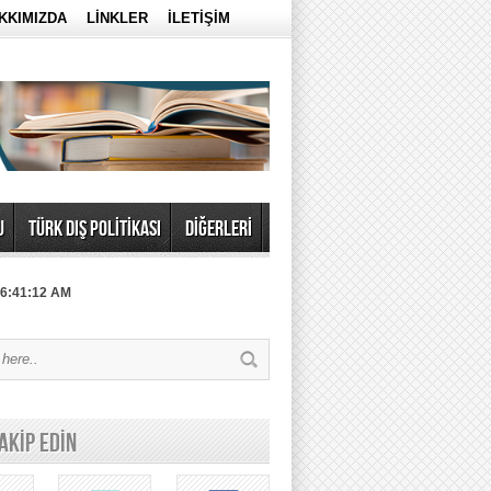
KKIMIZDA
LİNKLER
İLETİŞİM
U
TÜRK DIŞ POLİTİKASI
DİĞERLERİ
 6:41:12 AM
TAKİP EDİN