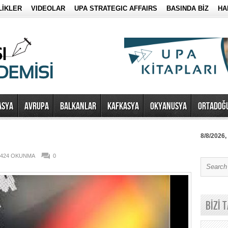
LİKLER
VIDEOLAR
UPA STRATEGIC AFFAIRS
BASINDA BİZ
HA
ASYA
AVRUPA
BALKANLAR
KAFKASYA
OKYANUSYA
ORTADOĞ
8/8/2026,
.424 OKUNMA
0
BİZİ 