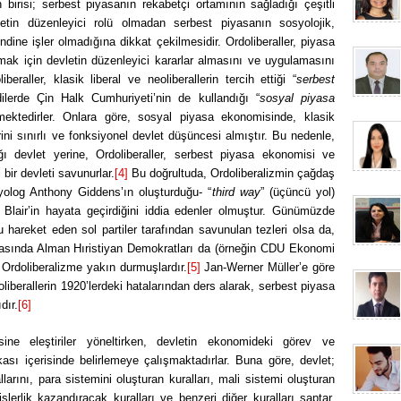
n birisi; serbest piyasanın rekabetçi ortamının sağladığı çeşitli
vletin düzenleyici rolü olmadan serbest piyasanın sosyolojik,
dine işler olmadığına dikkat çekilmesidir.
Ordoliberaller, piyasa
mak için devletin düzenleyici kararlar almasını ve uygulamasını
eraller, klasik liberal ve neoliberallerin tercih ettiği “
serbest
ilerde Çin Halk Cumhuriyeti’nin de kullandığı “
sosyal piyasa
ktedirler.
Onlara göre, sosyal piyasa ekonomisinde, klasik
rini sınırlı ve fonksiyonel devlet düşüncesi almıştır. Bu nedenle,
ğı devlet yerine, Ordoliberaller, serbest piyasa ekonomisi ve
bir devleti savunurlar.
[4]
Bu doğrultuda, Ordoliberalizmin çağdaş
osyolog Anthony Giddens’ın oluşturduğu- “
third way
” (üçüncü yol)
Blair’in hayata geçirdiğini iddia edenler olmuştur.
Günümüzde
 hareket eden sol partiler tarafından savunulan tezleri olsa da,
rasında Alman Hıristiyan Demokratları da (örneğin CDU Ekonomi
rdoliberalizme yakın durmuşlardır.
[5]
Jan-Werner Müller’e göre
eoliberallerin 1920’lerdeki hatalarından ders alarak, serbest piyasa
dır
.
[6]
sine eleştiriler yöneltirken, devletin ekonomideki görev ve
kası içerisinde belirlemeye çalışmaktadırlar. Buna göre, devlet;
larını, para sistemini oluşturan kuralları, mali sistemi oluşturan
işlerlik kazandıracak kuralları ve benzeri diğer kuralları saptar.