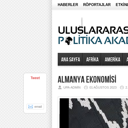
HABERLER
RÖPORTAJLAR
ETKİN
Ana Sayfa
AFRİKA
AMERİKA
ALMANYA EKONOMİSİ
Tweet
UPA-ADMIN
01 AĞUSTOS 2023
2