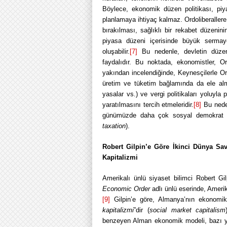
Böylece, ekonomik düzen politikası, piya
planlamaya ihtiyaç kalmaz
. Ordoliberalle
bırakılması, sağlıklı bir rekabet düzenini
piyasa düzeni içerisinde büyük sermaye
oluşabilir
.
[7]
Bu nedenle, devletin düzenl
faydalıdır. Bu noktada, ekonomistler, Or
yakından incelendiğinde, Keynesçilerle Ordo
üretim ve tüketim bağlamında da ele alma
yasalar vs.) ve vergi politikaları yoluyl
yaratılmasını tercih etmeleridir.
[8]
Bu neden
günümüzde daha çok sosyal demokrat par
taxation
).
Robert Gilpin’e Göre İkinci Dünya Sa
Kapitalizmi
Amerikalı ünlü siyaset bilimci Robert Gi
Economic Order
adlı ünlü eserinde, Amerik
[9]
Gilpin’e göre, Almanya’nın ekonomik 
kapitalizmi
”dir (
social market capitalism
benzeyen Alman ekonomik modeli, bazı yön