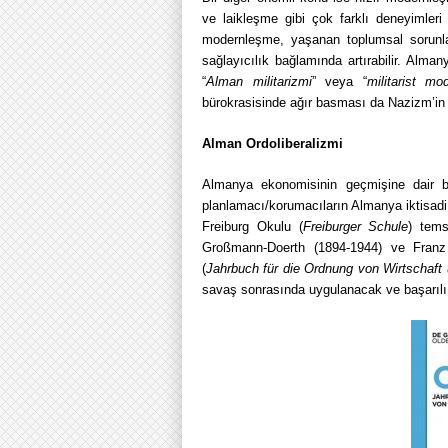
ve laikleşme gibi çok farklı deneyimleri 
modernleşme, yaşanan toplumsal sorunlar 
sağlayıcılık bağlamında artırabilir. Alma
“
Alman militarizmi
” veya “
militarist mo
bürokrasisinde ağır basması da Nazizm’in o
Alman Ordoliberalizmi
Almanya ekonomisinin geçmişine dair bir
planlamacı/korumacıların Almanya iktisadi
Freiburg Okulu (
Freiburger Schule
) tems
Großmann-Doerth (1894-1944) ve Franz 
(
Jahrbuch für die Ordnung von Wirtschaft
savaş sonrasında uygulanacak ve başarılı 