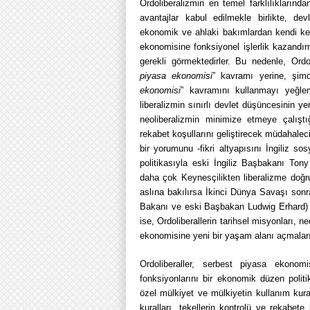
Ordoliberalizmin en temel farklılıklarında
avantajlar kabul edilmekle birlikte, de
ekonomik ve ahlaki bakımlardan kendi ken
ekonomisine fonksiyonel işlerlik kazandır
gerekli görmektedirler. Bu nedenle, Ordolib
piyasa ekonomisi
” kavramı yerine, şimd
ekonomisi
” kavramını kullanmayı yeğleme
liberalizmin sınırlı devlet düşüncesinin ye
neoliberalizmin minimize etmeye çalıştı
rekabet koşullarını geliştirecek müdahaleci 
bir yorumunu -fikri altyapısını İngiliz s
politikasıyla eski İngiliz Başbakanı Tony 
daha çok Keynesçilikten liberalizme doğru
aslına bakılırsa İkinci Dünya Savaşı son
Bakanı ve eski Başbakan Ludwig Erhard) O
ise, Ordoliberallerin tarihsel misyonları, n
ekonomisine yeni bir yaşam alanı açmaları
Ordoliberaller, serbest piyasa ekonomi
fonksiyonlarını bir ekonomik düzen politi
özel mülkiyet ve mülkiyetin kullanım kural
kuralları, tekellerin kontrolü ve rekabete 