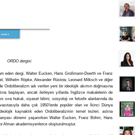
ORDO dergisi
m eden dergi, Walter Eucken, Hans Großmann-Doerth ve Franz
el, Wilhelm Röpke, Alexander Rüstow, Leonard Milksch ve diğer
nde Ordoliberalizm adı verilen yeni bir ideolojik akımın doğmasına
na başlayan, ancak ilerleyen yıllarda İngilizce makalelerin de
anı sıra hukuk, siyaset bilimi, sosyoloji ve felsefe alanlarında da
 vasıtasıyla daha çok 1950’lerde popüler olan ve İkinci Dünya
eolojik kaynaklık eden Ordoliberalizmin temel tezleri, aslına
Almanyası dönemi yaşanırken Walter Eucken, Franz Böhm, Hans
i Alman akademisyenlerce oluşturulmuştur.