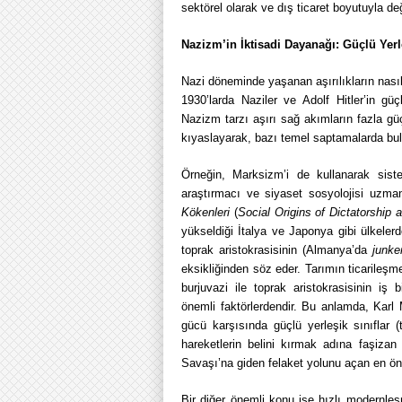
sektörel olarak ve dış ticaret boyutuyla de
Nazizm’in İktisadi Dayanağı: Güçlü Yerl
Nazi döneminde yaşanan aşırılıkların nasıl 
1930’larda Naziler ve Adolf Hitler’in güç
Nazizm tarzı aşırı sağ akımların fazla güç
kıyaslayarak, bazı temel saptamalarda bul
Örneğin, Marksizm’i de kullanarak siste
araştırmacı ve siyaset sosyolojisi uzma
Kökenleri
(
Social Origins of Dictatorship
yükseldiği İtalya ve Japonya gibi ülkelerde
toprak aristokrasisinin (Almanya’da
junke
eksikliğinden söz eder. Tarımın ticarileşm
burjuvazi ile toprak aristokrasisinin iş 
önemli faktörlerdendir. Bu anlamda, Karl 
gücü karşısında güçlü yerleşik sınıflar (t
hareketlerin belini kırmak adına faşiza
Savaşı’na giden felaket yolunu açan en ön
Bir diğer önemli konu ise hızlı modernl