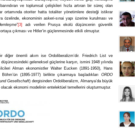
barındıran ve toplumsal çelişkileri hızla artıran bir süreç olan
ortamında otoriter hatta totaliter yönetimlere desteği istikrar
nya özelinde, ekonominin askeri-sınai yapı üzerine kurulması ve
dernleşme
”
[3]
adı verilen Prusya ekolü düşüncenin güvenlik
rtaya çıkması ve Hitler’in güçlenmesinde etkili olmuştur.
 diğer önemli akım ise Ordoliberalizm’dir. Friedrich List ve
 düşüncesindeki geleneksel güçlerine karşın, ismini 1948 yılında
ilcileri Alman ekonomistler Walter Eucken (1891-1950), Hans
Böhm’ün (1895-1977) birlikte çıkarmaya başladıkları
ORDO
 und Gesellschaft
) dergisinden Ordoliberalizm, Almanya’da büyük
olacak ekonomi modelinin entelektüel temellerini oluşturmuştur.