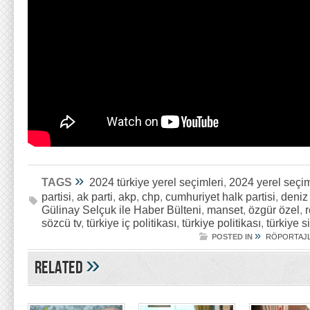
»
TAGS
2024 türkiye yerel seçimleri
,
2024 yerel seçim
partisi
,
ak parti
,
akp
,
chp
,
cumhuriyet halk partisi
,
deniz 
Gülinay Selçuk ile Haber Bülteni
,
manset
,
özgür özel
,
sözcü tv
,
türkiye iç politikası
,
türkiye politikası
,
türkiye s
»
POSTED IN
RÖPORTAJ
»
Related