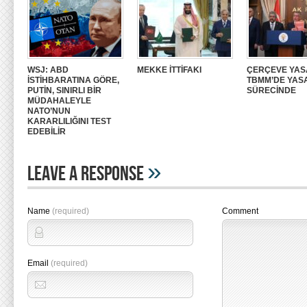
WSJ: ABD
MEKKE İTTİFAKI
ÇERÇEVE YAS
İSTİHBARATINA GÖRE,
TBMM’DE YAS
PUTİN, SINIRLI BİR
SÜRECİNDE
MÜDAHALEYLE
NATO’NUN
KARARLILIĞINI TEST
EDEBİLİR
»
Leave A Response
Name
(required)
Comment
Email
(required)