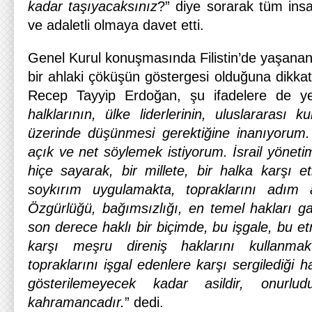
kadar taşıyacaksınız
?” diye sorarak tüm insa
ve adaletli olmaya davet etti.
Genel Kurul konuşmasında Filistin’de yaşanan
bir ahlaki çöküşün göstergesi olduğuna dikk
Recep Tayyip Erdoğan, şu ifadelere de ye
halklarının, ülke liderlerinin, uluslararası k
üzerinde düşünmesi gerektiğine inanıyorum.
açık ve net söylemek istiyorum. İsrail yönetim
hiçe sayarak, bir millete, bir halka karşı et
soykırım uygulamakta, topraklarını adım 
Özgürlüğü, bağımsızlığı, en temel hakları gasp
son derece haklı bir biçimde, bu işgale, bu etni
karşı meşru direniş haklarını kullanmakta
topraklarını işgal edenlere karşı sergilediği h
gösterilemeyecek kadar asildir, onur
kahramancadır.
” dedi.