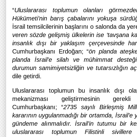
“
Uluslararası toplumun olanları görmezden
Hükümeti’nin barış çabalarını yokuşa sürdü
İsrail temsilcilerinin başlarını o salonda da yere
veren sözde gelişmiş ülkelerin ise ‘tavşana ka
insanlık dışı bir yaklaşım çerçevesinde harek
Cumhurbaşkanı Erdoğan; “
ön planda ateşke
planda İsrail’e silah ve mühimmat desteği
durumun samimiyetsizliğin ve tutarsızlığın a
dile getirdi.
Uluslararası toplumun bu insanlık dışı ol
mekanizması geliştirmesinin gerekl
Cumhurbaşkanı; “
2735 sayılı Birleşmiş Mil
kararının uygulanmadığı bir ortamda, İsrail’e yö
gündeme alınmalıdır. İsrail’in tutumu bir ke
uluslararası toplumun Filistinli siville