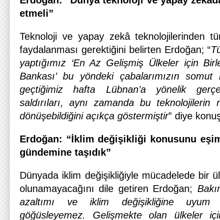
Erdoğan: “Dünya teknoloji ve yapay zekâdan
etmeli”
Teknoloji ve yapay zekâ teknolojilerinden tü
faydalanması gerektiğini belirten Erdoğan; “
Tü
yaptığımız ‘En Az Gelişmiş Ülkeler için Birle
Bankası’ bu yöndeki çabalarımızın somut 
geçtiğimiz hafta Lübnan’a yönelik gerçek
saldırıları, aynı zamanda bu teknolojilerin 
dönüşebildiğini açıkça göstermiştir
” diye konuş
Erdoğan: “İklim değişikliği konusunu eş
gündemine taşıdık”
Dünyada iklim değişikliğiyle mücadelede bir ül
olunamayacağını dile getiren Erdoğan;
Bakın
azaltımı ve iklim değişikliğine uyum
göğüsleyemez. Gelişmekte olan ülkeler iç