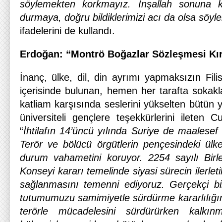
söylemekten korkmayız. İnşallah sonuna k
durmaya, doğru bildiklerimizi acı da olsa sö
ifadelerini de kullandı.
Erdoğan: “Montrö Boğazlar Sözleşmesi Kır
İnanç, ülke, dil, din ayrımı yapmaksızın Fili
içerisinde bulunan, hemen her tarafta sokakl
katliam karşısında seslerini yükselten bütün yü
üniversiteli gençlere teşekkürlerini ileten
“
İhtilafın 14’üncü yılında Suriye de maalesef 
Terör ve bölücü örgütlerin pençesindeki ül
durum vahametini koruyor. 2254 sayılı Birle
Konseyi kararı temelinde siyasi sürecin ilerleti
sağlanmasını temenni ediyoruz. Gerçekçi bi
tutumumuzu samimiyetle sürdürme kararlılığ
terörle mücadelesini sürdürürken kalkı