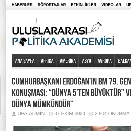
HABERLER
RÖPORTAJLAR
ETKİNLİKLER
VIDEOLAR
UP
Ana Sayfa
AFRİKA
AMERİKA
ASYA
AVRUPA
BALKA
CUMHURBAŞKANI ERDOĞAN’IN BM 79. GE
KONUŞMASI: “DÜNYA 5’TEN BÜYÜKTÜR” VE
DÜNYA MÜMKÜNDÜR”
UPA-ADMIN
07 EKIM 2024
2.904 OKUNMA