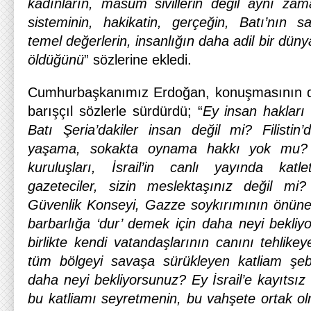
kadınların, masum sivillerin değil aynı zama
sisteminin, hakikatin, gerçeğin, Batı’nın s
temel değerlerin, insanlığın daha adil bir dü
öldüğünü
” sözlerine ekledi.
Cumhurbaşkanımız Erdoğan, konuşmasının de
barışçıl sözlerle sürdürdü; “
Ey insan hakları 
Batı Şeria’dakiler insan değil mi? Filistin
yaşama, sokakta oynama hakkı yok mu? E
kuruluşları, İsrail’in canlı yayında katlett
gazeteciler, sizin meslektaşınız değil mi?
Güvenlik Konseyi, Gazze soykırımının önün
barbarlığa ‘dur’ demek için daha neyi bekliyor
birlikte kendi vatandaşlarının canını tehlikeye
tüm bölgeyi savaşa sürükleyen katliam şeb
daha neyi bekliyorsunuz? Ey İsrail’e kayıtsız 
bu katliamı seyretmenin, bu vahşete ortak o