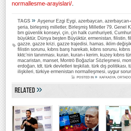
normallesme-arayislari/
.
»
TAGS
Ayşenur Ezgi Eygi
,
azerbaycan
,
azerbaycan-e
şeria
,
birleşmiş milletler
,
Birleşmiş Milletler 79. Genel 
bm güvenlik konseyi
,
çin
,
çin halk cumhuriyeti
,
Cumhur 
büyüktür
,
Dünya beşten Büyüktür
,
ermenistan
,
filistin
,
f
gazze
,
gazze krizi
,
gazze trajedisi
,
hamas
,
iklim değişik
filistin sorunu
,
kıbrıs barış harekatı
,
kıbrıs sorunu
,
kıbrıs
kktc'nin tanınması
,
kuran
,
kuran-ı kerim
,
kuzey kıbrıs tü
macaristan
,
manset
,
Montrö Boğazlar Sözleşmesi
,
mon
erdoğan
,
tdt
,
türk devletleri teşkilatı
,
türk dış politikası
,
t
ilişkileri
,
türkiye ermenistan normalleşmesi
,
uygur soru
»
POSTED IN
KAFKASYA
,
ORTAD
»
Related