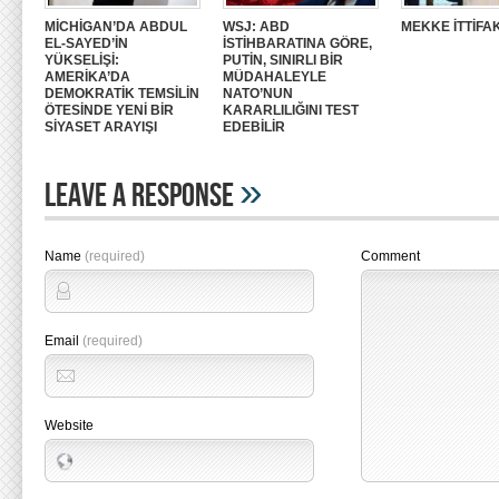
MİCHİGAN’DA ABDUL
WSJ: ABD
MEKKE İTTİFAK
EL-SAYED’İN
İSTİHBARATINA GÖRE,
YÜKSELİŞİ:
PUTİN, SINIRLI BİR
AMERİKA’DA
MÜDAHALEYLE
DEMOKRATİK TEMSİLİN
NATO’NUN
ÖTESİNDE YENİ BİR
KARARLILIĞINI TEST
SİYASET ARAYIŞI
EDEBİLİR
»
Leave A Response
Name
(required)
Comment
Email
(required)
Website