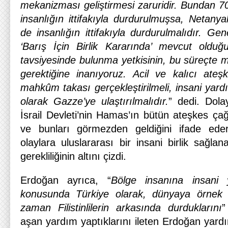
mekanizması geliştirmesi zaruridir. Bundan 70
insanlığın ittifakıyla durdurulmuşsa, Netany
de insanlığın ittifakıyla durdurulmalıdır. Gen
‘Barış İçin Birlik Kararında’ mevcut olduğ
tavsiyesinde bulunma yetkisinin, bu süreçte m
gerektiğine inanıyoruz. Acil ve kalıcı ateş
mahkûm takası gerçekleştirilmeli, insani yardı
olarak Gazze’ye ulaştırılmalıdır.
” dedi. Dola
İsrail Devleti’nin Hamas’ın bütün ateşkes çağr
ve bunları görmezden geldiğini ifade ede
olaylara uluslararası bir insani birlik sağl
gerekliliğinin altını çizdi.
Erdoğan ayrıca, “
Bölge insanına insani 
konusunda Türkiye olarak, dünyaya örnek te
zaman Filistinlilerin arkasında durduklarını
”
aşan yardım yaptıklarını ileten Erdoğan yard