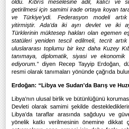
oldu. Kıbrıs meselesine adil, kalıcı ve sü
getirilmesi için samimi irade ortaya koyan tar
ve Türkiye’ydi. Federasyon modeli artık 
yitirmiştir. Ada’da iki ayrı devlet ve iki a
Türklerinin müktesep hakları olan egemen eşit
statüleri yeniden tescil edilmeli, tecrit art
uluslararası toplumu bir kez daha Kuzey Kıb
tanımaya, diplomatik, siyasi ve ekonomik i
ediyorum.
” diyen Recep Tayyip Erdoğan, dü
resmi olarak tanımaları yönünde çağrıda bulu
Erdoğan: “Libya ve Sudan’da Barış ve Huz
Libya’nın ulusal birlik ve bütünlüğünü korumas
Devleti olarak samimi şekilde destekledikleri
Libya’da taraflar arasında sağduyu ve güve
yönelik katkı verilmesinin önemine dikkat 