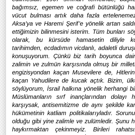
bağımsız, egemen ve coğrafi bütünlüğü haiz b
vücut bulması artık daha fazla ertelenemez
Aksa’ya ve Haremi Şerif’e yönelik artan saldı
ettiğimizin bilinmesini isterim. Tüm bunları s
olarak, bu kürsüde hamasetin diliyle 
tarihimden, ecdadımın vicdanlı, adaletli duru
konuşuyorum. Çünkü biz tarih boyunca da
zalimin ve zulmün karşısında olmuş bir mille
engizisyondan kaçan Musevilere de, Hitleri
kaçan Yahudilere de kucak açtık. Bizim, ülke
söylüyorum, İsrail halkına yönelik herhangi b
Müslümanların sırf inançlarından dolayı 
karşıysak, antisemitizme de aynı şekilde kar
hükümetinin katliam politikalarıyladır. Soru
olduğu gibi yine zalimle ve zulümledir. Şunu he
haykırmaktan çekinmeyiz. Birileri rahat