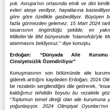
yok. Avrupa’nın ortasında etnik ve dini kimlik
evleri ateşe veriliyor, hayatlarına kastediliy
göre göre özellikle gasbediliyor. Büyüyen 
fazla görmezden gelemez. 15 Mart 2024 tarih
tasarısının öngördüğü şekilde, en yak
Milletler’de BM bünyesinde ‘İslamofobi’yle M
atanmasını bekliyoruz.
” diye konuştu.
Erdoğan: “Dünyada Aile Kurumu De
Cinsiyetsizlik Özendiriliyor”
Konuşmasının son bölümünde aile kurumuna
giderek arttığını kaydeden Erdoğan; 2024 Oli
bir rezaletin sergilendiğini dile getirerek,
“insan
kaldığımız tehdidin boyutu bu rezaletle göz
“
Toplumun temel direği olan aile kurumuna yö
yoğunlaşıyor. 2024 Olimpiyat Oyunları’nın