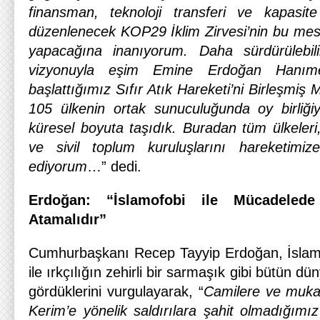
finansman, teknoloji transferi ve kapasite
düzenlenecek KOP29 İklim Zirvesi’nin bu mes
yapacağına inanıyorum. Daha sürdürülebil
vizyonuyla eşim Emine
Erdoğan Hanıme
başlattığımız Sıfır Atık Hareketi’ni Birleşmiş 
105 ülkenin ortak sunuculuğunda oy birliğiy
küresel boyuta taşıdık. Buradan tüm ülkeleri, 
ve sivil toplum kuruluşlarını hareketimi
ediyorum
…” dedi.
Erdoğan: “
İslamofobi ile Mücadeled
Atamalıdır”
Cumhurbaşkanı Recep Tayyip Erdoğan, İslam
ile ırkçılığın zehirli bir sarmaşık gibi bütün 
gördüklerini vurgulayarak, “
Camilere ve muka
Kerim’e yönelik saldırılara şahit olmadığımı