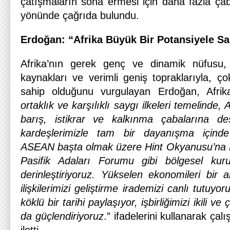
çatışmaların sona ermesi için daha fazla çab
yönünde çağrıda bulundu.
Erdoğan: “Afrika Büyük Bir Potansiyele Sa
Afrika’nın gerek genç ve dinamik nüfusu,
kaynakları ve verimli geniş topraklarıyla, ç
sahip olduğunu vurgulayan Erdoğan, Afrika i
ortaklık ve karşılıklı saygı ilkeleri temelinde, A
barış, istikrar ve kalkınma çabalarına des
kardeşlerimizle tam bir dayanışma içinde
ASEAN başta olmak üzere Hint Okyanusu’na Kıy
Pasifik Adaları Forumu gibi bölgesel kuru
derinleştiriyoruz. Yükselen ekonomileri bir 
ilişkilerimizi geliştirme irademizi canlı tutuyo
köklü bir tarihi paylaşıyor, işbirliğimizi ikili v
da güçlendiriyoruz
.” ifadelerini kullanarak çal