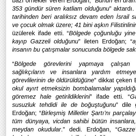
bazı örnekler veren Erdoğan; “
Bunun en dram
353 gündür süren katliam olduğunu
” aktardı
tarihinden beri aralıksız devam eden İsrail s
ve çocuk olmak üzere; 41 bini aşkın Filistinlin
üzülerek ifade etti. “
Bölgede çoğunluğu yine
kayıp Gazzeli olduğunu
” ileten Erdoğan; “
a
insanın bu çatışmalar sonucunda bölgede saka
“
Bölgede görevlerini yapmaya çalışan 
sağlıkçıların ve insanlara yardım etmeye
görevlilerinin de öldürüldüğüne
” dikkat çeken 
okul ayırt etmeksizin bombalamalar yapıldığ
göremez hale getirildiklerini
” ifade etti. “
G
susuzluk tehdidi ile de boğuştuğunu
” dile
Erdoğan; “
Birleşmiş Milletler Şartı’nı parçal
tüm dünyaya, vicdan sahibi bütün insanlara
meydan okudular
.” dedi. Erdoğan, “
Gazze’