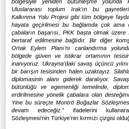
bölgesiyle yeniden bütünleşme yolunda ka
Uluslararası toplum Irak’ın bu gayretler
Kalkınma Yolu Projesi gibi tüm bölgeye fayda
hayata geçirilmesi bu bağlamda çok ama 
çabaların başarısı, PKK başta olmak üzere Ir
bertaraf edilmesine bağlıdır. Bir diğer ko
Ortak Eylem Planı’nı canlandırma yolunda
bölgede güven ve istikrar ortamının tesisi
inanıyoruz. Ukrayna’daki savaş üçüncü yılını b
bir barışın tesisinden halen uzaktayız. Silah
diplomasinin alanı giderek daralıyor. Sava
bütünlüğü ve egemenliği temelinde, diplo
erdirilmesine yönelik çabalara olan desteğim
Yine bu süreçte Montrö Boğazlar Sözleşmesi’n
devam edeceğiz
.” ifadelerini kullan
Sözleşmesi’nin Türkiye’nin kırmızı çizgisi olduğ