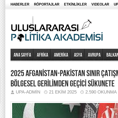
HABERLER
RÖPORTAJLAR
ETKİNLİKLER
VIDEOLAR
UP
Ana Sayfa
AFRİKA
AMERİKA
ASYA
AVRUPA
BALKA
2025 AFGANİSTAN-PAKİSTAN SINIR ÇATIŞM
BÖLGESEL GERİLİMDEN GEÇİCİ SÜKUNETE
UPA-ADMIN
21 EKIM 2025
2.590 OKUNMA