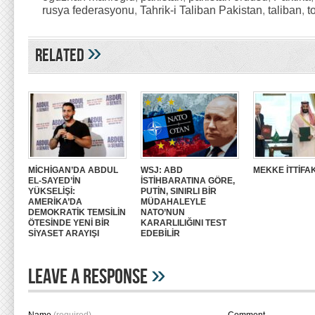
rusya federasyonu
,
Tahrik-i Taliban Pakistan
,
taliban
,
t
»
Related
MİCHİGAN’DA ABDUL
WSJ: ABD
MEKKE İTTİFAK
EL-SAYED’İN
İSTİHBARATINA GÖRE,
YÜKSELİŞİ:
PUTİN, SINIRLI BİR
AMERİKA’DA
MÜDAHALEYLE
DEMOKRATİK TEMSİLİN
NATO’NUN
ÖTESİNDE YENİ BİR
KARARLILIĞINI TEST
SİYASET ARAYIŞI
EDEBİLİR
»
Leave A Response