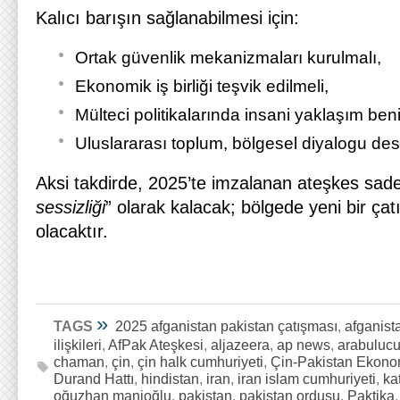
Kalıcı barışın sağlanabilmesi için:
Ortak güvenlik mekanizmaları kurulmalı,
Ekonomik iş birliği teşvik edilmeli,
Mülteci politikalarında insani yaklaşım be
Uluslararası toplum, bölgesel diyalogu dest
Aksi takdirde, 2025’te imzalanan ateşkes sade
sessizliği
” olarak kalacak; bölgede yeni bir ça
olacaktır.
»
TAGS
2025 afganistan pakistan çatışması
,
afganist
ilişkileri
,
AfPak Ateşkesi
,
aljazeera
,
ap news
,
arabulucu
chaman
,
çin
,
çin halk cumhuriyeti
,
Çin-Pakistan Ekono
Durand Hattı
,
hindistan
,
iran
,
iran islam cumhuriyeti
,
ka
oğuzhan manioğlu
,
pakistan
,
pakistan ordusu
,
Paktika