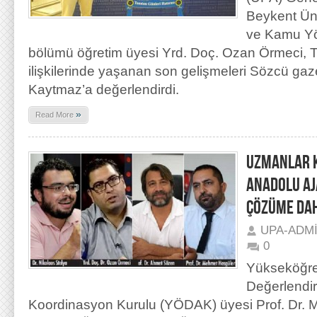
Beykent Üni
ve Kamu Yön
bölümü öğretim üyesi Yrd. Doç. Ozan Örmeci, Tü
ilişkilerinde yaşanan son gelişmeleri Sözcü gaz
Kaytmaz’a değerlendirdi.
»
Read More
UZMANLAR K
ANADOLU AJ
ÇÖZÜME DAH
UPA-ADM
0
Yükseköğre
Değerlendi
Koordinasyon Kurulu (YÖDAK) üyesi Prof. Dr.