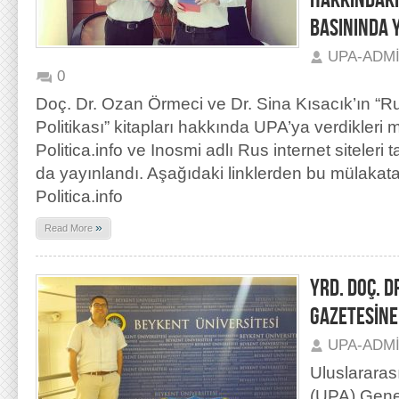
HAKKINDAKİ
BASININDA 
UPA-ADM
0
Doç. Dr. Ozan Örmeci ve Dr. Sina Kısacık’ın “R
Politikası” kitapları hakkında UPA’ya verdikleri 
Politica.info ve Inosmi adlı Rus internet siteleri
da yayınlandı. Aşağıdaki linklerden bu mülakata 
Politica.info
»
Read More
YRD. DOÇ. D
GAZETESİNE
UPA-ADM
Uluslararas
(UPA) Gene