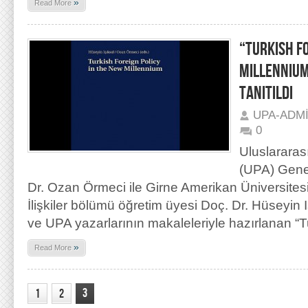
»
Read More
“TURKISH F
MILLENNIUM
TANITILDI
UPA-ADM
0
Uluslararas
(UPA) Genel
Dr. Ozan Örmeci ile Girne Amerikan Üniversites
İlişkiler bölümü öğretim üyesi Doç. Dr. Hüseyin 
ve UPA yazarlarının makaleleriyle hazırlanan “T
»
Read More
3
1
2