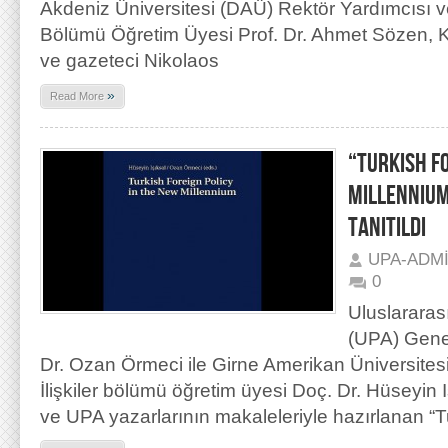
Akdeniz Üniversitesi (DAÜ) Rektör Yardımcısı ve 
Bölümü Öğretim Üyesi Prof. Dr. Ahmet Sözen, K
ve gazeteci Nikolaos
»
Read More
“TURKISH F
MILLENNIUM
TANITILDI
UPA-ADM
0
Uluslararas
(UPA) Genel
Dr. Ozan Örmeci ile Girne Amerikan Üniversites
İlişkiler bölümü öğretim üyesi Doç. Dr. Hüseyin 
ve UPA yazarlarının makaleleriyle hazırlanan “T