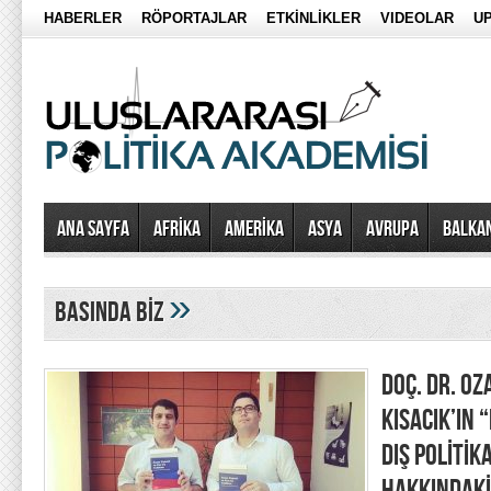
HABERLER
RÖPORTAJLAR
ETKİNLİKLER
VIDEOLAR
UP
Ana Sayfa
AFRİKA
AMERİKA
ASYA
AVRUPA
BALKA
»
BASINDA BİZ
DOÇ. DR. OZ
KISACIK’IN 
DIŞ POLİTİK