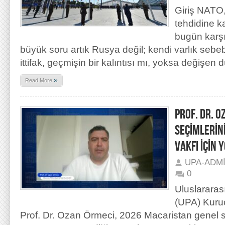
Giriş NATO
tehdidine k
bugün karşı
büyük soru artık Rusya değil; kendi varlık sebebi
ittifak, geçmişin bir kalıntısı mı, yoksa değişen
»
Read More
PROF. DR. 
SEÇİMLERİN
VAKFI İÇİN
UPA-ADM
0
Uluslararas
(UPA) Kuru
Prof. Dr. Ozan Örmeci, 2026 Macaristan genel 