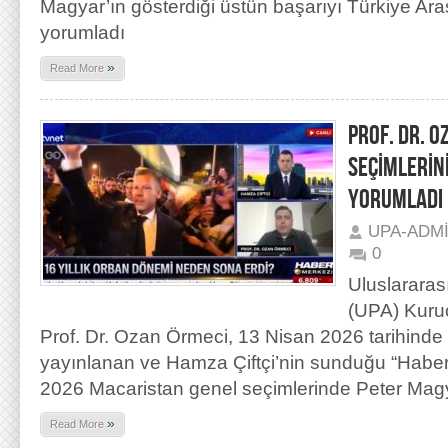
Magyar’ın gösterdiği üstün başarıyı Türkiye Araşt
yorumladı
»
Read More
PROF. DR. 
SEÇİMLERİN
YORUMLADI
UPA-ADM
0
Uluslararas
(UPA) Kuru
Prof. Dr. Ozan Örmeci, 13 Nisan 2026 tarihinde
yayınlanan ve Hamza Çiftçi’nin sunduğu “Habe
2026 Macaristan genel seçimlerinde Peter Magy
»
Read More