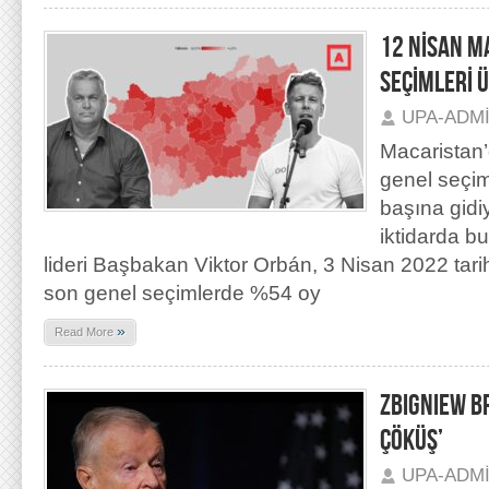
12 NİSAN M
SEÇİMLERİ 
UPA-ADM
Macaristan
genel seçim
başına gidi
iktidarda b
lideri Başbakan Viktor Orbán, 3 Nisan 2022 tarih
son genel seçimlerde %54 oy
»
Read More
ZBIGNIEW B
ÇÖKÜŞ’
UPA-ADM