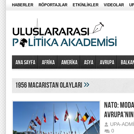
HABERLER
RÖPORTAJLAR
ETKİNLİKLER
VIDEOLAR
UP
Ana Sayfa
AFRİKA
AMERİKA
ASYA
AVRUPA
BALKA
»
1956 macaristan olayları
NATO: MODAS
AVRUPA’NIN
UPA-ADM
0