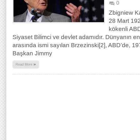
0
Zbigniew Ka
28 Mart 192
kökenli ABD’
Siyaset Bilimci ve devlet adamıdır. Dünyanın en ö
arasında ismi sayılan Brzezinski[2], ABD’de, 197
Başkan Jimmy
»
Read More