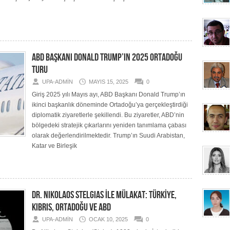
ABD BAŞKANI DONALD TRUMP’IN 2025 ORTADOĞU
TURU
UPA-ADMIN
MAYIS 15, 2025
0
Giriş 2025 yılı Mayıs ayı, ABD Başkanı Donald Trump’ın
ikinci başkanlık döneminde Ortadoğu’ya gerçekleştirdiği
diplomatik ziyaretlerle şekillendi. Bu ziyaretler, ABD’nin
bölgedeki stratejik çıkarlarını yeniden tanımlama çabası
olarak değerlendirilmektedir. Trump’ın Suudi Arabistan,
Katar ve Birleşik
DR. NIKOLAOS STELGIAS İLE MÜLAKAT: TÜRKİYE,
KIBRIS, ORTADOĞU VE ABD
UPA-ADMIN
OCAK 10, 2025
0