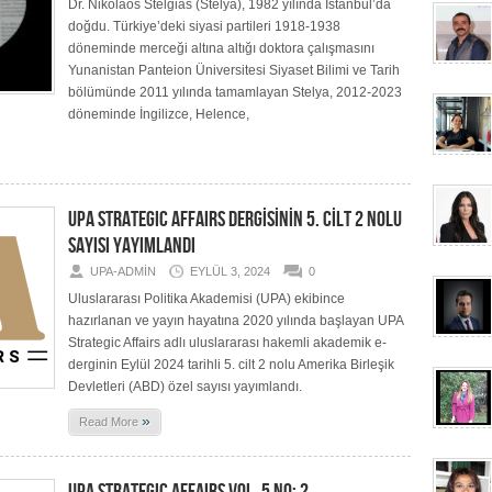
Dr. Nikolaos Stelgias (Stelya), 1982 yılında İstanbul’da
doğdu. Türkiye’deki siyasi partileri 1918-1938
döneminde merceği altına altığı doktora çalışmasını
Yunanistan Panteion Üniversitesi Siyaset Bilimi ve Tarih
bölümünde 2011 yılında tamamlayan Stelya, 2012-2023
döneminde İngilizce, Helence,
UPA STRATEGIC AFFAIRS DERGİSİNİN 5. CİLT 2 NOLU
SAYISI YAYIMLANDI
UPA-ADMIN
EYLÜL 3, 2024
0
Uluslararası Politika Akademisi (UPA) ekibince
hazırlanan ve yayın hayatına 2020 yılında başlayan UPA
Strategic Affairs adlı uluslararası hakemli akademik e-
derginin Eylül 2024 tarihli 5. cilt 2 nolu Amerika Birleşik
Devletleri (ABD) özel sayısı yayımlandı.
»
Read More