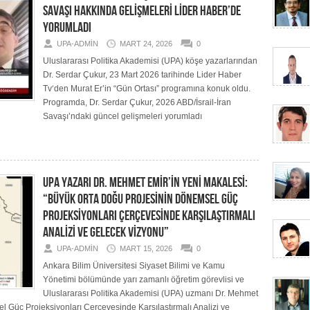
SAVAŞI HAKKINDA GELİŞMELERİ LİDER HABER’DE
YORUMLADI
UPA-ADMIN
MART 24, 2026
0
Uluslararası Politika Akademisi (UPA) köşe yazarlarından
Dr. Serdar Çukur, 23 Mart 2026 tarihinde Lider Haber
Tv‘den Murat Er’in “Gün Ortası” programına konuk oldu.
Programda, Dr. Serdar Çukur, 2026 ABD/İsrail-İran
Savaşı’ndaki güncel gelişmeleri yorumladı
UPA YAZARI DR. MEHMET EMİR’İN YENİ MAKALESİ:
“BÜYÜK ORTA DOĞU PROJESİNİN DÖNEMSEL GÜÇ
PROJEKSİYONLARI ÇERÇEVESİNDE KARŞILAŞTIRMALI
ANALİZİ VE GELECEK VİZYONU”
UPA-ADMIN
MART 15, 2026
0
Ankara Bilim Üniversitesi Siyaset Bilimi ve Kamu
Yönetimi bölümünde yarı zamanlı öğretim görevlisi ve
Uluslararası Politika Akademisi (UPA) uzmanı Dr. Mehmet
 Güç Projeksiyonları Çerçevesinde Karşılaştırmalı Analizi ve