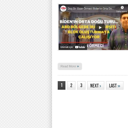
»
Read More
1
2
3
Next
›
Last
»