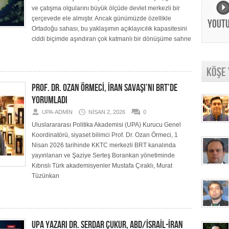
ve çatışma olgularını büyük ölçüde devlet merkezli bir
çerçevede ele almıştır. Ancak günümüzde özellikle
YOUT
Ortadoğu sahası, bu yaklaşımın açıklayıcılık kapasitesini
ciddi biçimde aşındıran çok katmanlı bir dönüşüme sahne
KÖŞE
PROF. DR. OZAN ÖRMECİ, İRAN SAVAŞI’NI BRT’DE
YORUMLADI
UPA-ADMIN
NISAN 2, 2026
0
Uluslarararası Politika Akademisi (UPA) Kurucu Genel
Koordinatörü, siyaset bilimci Prof. Dr. Ozan Örmeci, 1
Nisan 2026 tarihinde KKTC merkezli BRT kanalında
yayınlanan ve Şaziye Serteş Borankan yönetiminde
Kıbrıslı Türk akademisyenler Mustafa Çıraklı, Murat
Tüzünkan
UPA YAZARI DR. SERDAR ÇUKUR, ABD/İSRAİL-İRAN