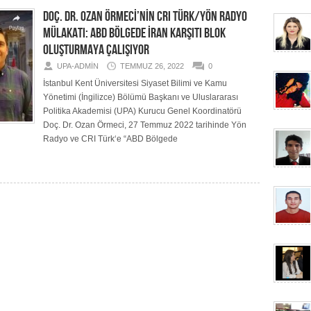
DOÇ. DR. OZAN ÖRMECİ’NİN CRI TÜRK/YÖN RADYO
MÜLAKATI: ABD BÖLGEDE İRAN KARŞITI BLOK
OLUŞTURMAYA ÇALIŞIYOR
UPA-ADMIN
TEMMUZ 26, 2022
0
İstanbul Kent Üniversitesi Siyaset Bilimi ve Kamu
Yönetimi (İngilizce) Bölümü Başkanı ve Uluslararası
Politika Akademisi (UPA) Kurucu Genel Koordinatörü
Doç. Dr. Ozan Örmeci, 27 Temmuz 2022 tarihinde Yön
Radyo ve CRI Türk‘e “ABD Bölgede