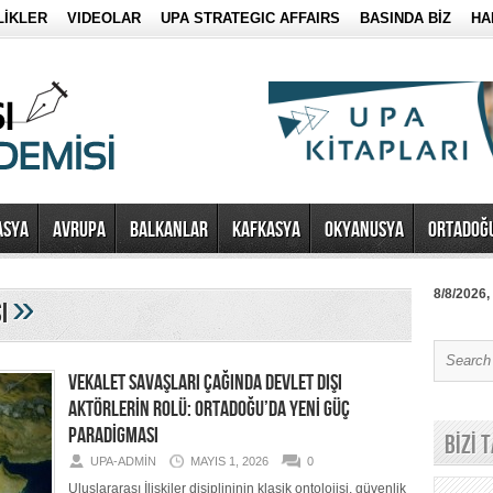
LİKLER
VIDEOLAR
UPA STRATEGIC AFFAIRS
BASINDA BİZ
HA
ASYA
AVRUPA
BALKANLAR
KAFKASYA
OKYANUSYA
ORTADOĞ
»
8/8/2026,
sı
VEKALET SAVAŞLARI ÇAĞINDA DEVLET DIŞI
AKTÖRLERİN ROLÜ: ORTADOĞU’DA YENİ GÜÇ
PARADİGMASI
BİZİ 
UPA-ADMIN
MAYIS 1, 2026
0
Uluslararası İlişkiler disiplininin klasik ontolojisi, güvenlik