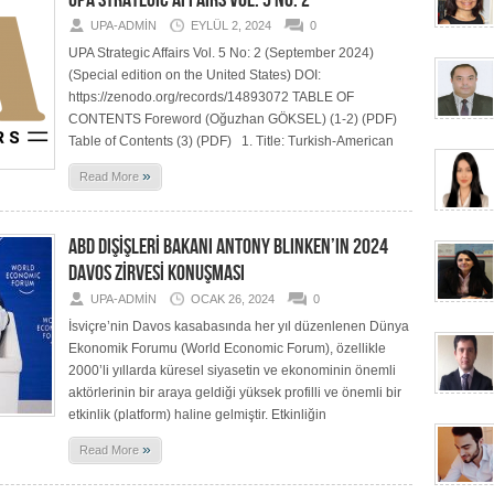
UPA STRATEGIC AFFAIRS VOL. 5 NO: 2
UPA-ADMIN
EYLÜL 2, 2024
0
UPA Strategic Affairs Vol. 5 No: 2 (September 2024)
(Special edition on the United States) DOI:
https://zenodo.org/records/14893072 TABLE OF
CONTENTS Foreword (Oğuzhan GÖKSEL) (1-2) (PDF)
Table of Contents (3) (PDF) 1. Title: Turkish-American
»
Read More
ABD DIŞİŞLERİ BAKANI ANTONY BLINKEN’IN 2024
DAVOS ZİRVESİ KONUŞMASI
UPA-ADMIN
OCAK 26, 2024
0
İsviçre’nin Davos kasabasında her yıl düzenlenen Dünya
Ekonomik Forumu (World Economic Forum), özellikle
2000’li yıllarda küresel siyasetin ve ekonominin önemli
aktörlerinin bir araya geldiği yüksek profilli ve önemli bir
etkinlik (platform) haline gelmiştir. Etkinliğin
»
Read More