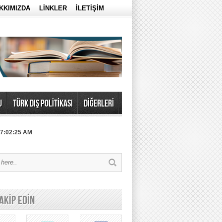
KKIMIZDA
LİNKLER
İLETİŞİM
U
TÜRK DIŞ POLİTİKASI
DİĞERLERİ
 7:02:25 AM
TAKİP EDİN