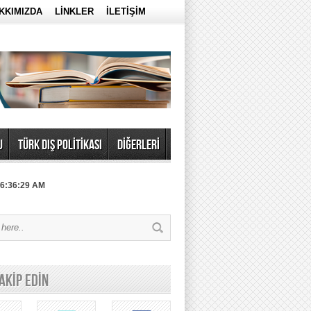
KKIMIZDA
LİNKLER
İLETİŞİM
U
TÜRK DIŞ POLİTİKASI
DİĞERLERİ
 6:36:29 AM
TAKİP EDİN