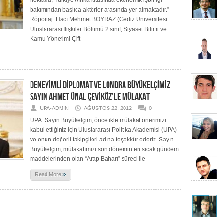
noktada, Türkiye Afrika kıtasında ekonomik işbirliği
bakımından başlıca aktörler arasında yer almaktadır.”
Röportaj: Hacı Mehmet BOYRAZ (Gediz Üniversitesi
Uluslararası İlişkiler Bölümü 2.sınıf, Siyaset Bilimi ve
Kamu Yönetimi Çift
DENEYİMLİ DİPLOMAT VE LONDRA BÜYÜKELÇİMİZ
SAYIN AHMET ÜNAL ÇEVİKÖZ’LE MÜLAKAT
UPA-ADMIN
AĞUSTOS 22, 2012
0
UPA: Sayın Büyükelçim, öncelikle mülakat önerimizi
kabul ettiğiniz için Uluslararası Politika Akademisi (UPA)
ve onun değerli takipçileri adına teşekkür ederiz. Sayın
Büyükelçim, mülakatımızı son dönemin en sıcak gündem
maddelerinden olan “Arap Baharı” süreci ile
»
Read More