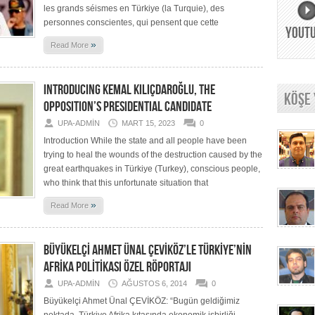
les grands séismes en Türkiye (la Turquie), des
personnes conscientes, qui pensent que cette
YOUT
»
Read More
INTRODUCING KEMAL KILIÇDAROĞLU, THE
KÖŞE
OPPOSITION’S PRESIDENTIAL CANDIDATE
UPA-ADMIN
MART 15, 2023
0
Introduction While the state and all people have been
trying to heal the wounds of the destruction caused by the
great earthquakes in Türkiye (Turkey), conscious people,
who think that this unfortunate situation that
»
Read More
BÜYÜKELÇİ AHMET ÜNAL ÇEVİKÖZ’LE TÜRKİYE’NİN
AFRİKA POLİTİKASI ÖZEL RÖPORTAJI
UPA-ADMIN
AĞUSTOS 6, 2014
0
Büyükelçi Ahmet Ünal ÇEVİKÖZ: “Bugün geldiğimiz