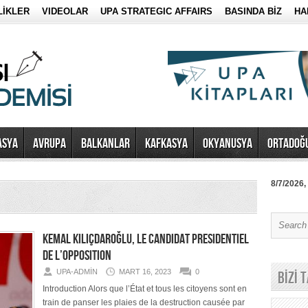
LİKLER
VIDEOLAR
UPA STRATEGIC AFFAIRS
BASINDA BİZ
HA
ASYA
AVRUPA
BALKANLAR
KAFKASYA
OKYANUSYA
ORTADOĞ
8/7/2026,
KEMAL KILIÇDAROĞLU, LE CANDIDAT PRESIDENTIEL
DE L’OPPOSITION
UPA-ADMIN
MART 16, 2023
0
BİZİ 
Introduction Alors que l’État et tous les citoyens sont en
train de panser les plaies de la destruction causée par