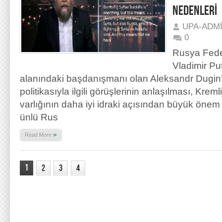
NEDENLERİ
UPA-ADM
0
Rusya Fede
Vladimir Put
alanındaki başdanışmanı olan Aleksandr Dugin
politikasıyla ilgili görüşlerinin anlaşılması, Kreml
varlığının daha iyi idraki açısından büyük önem
ünlü Rus
»
Read More
1
2
3
4