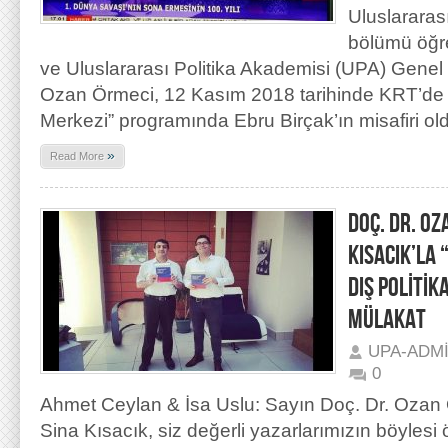
Uluslararası 
bölümü öğr
ve Uluslararası Politika Akademisi (UPA) Genel
Ozan Örmeci, 12 Kasım 2018 tarihinde KRT’de
Merkezi” programında Ebru Birçak’ın misafiri ol
»
Read More
DOÇ. DR. OZ
KISACIK’LA 
DIŞ POLİTİK
MÜLAKAT
UPA-ADM
0
Ahmet Ceylan & İsa Uslu: Sayın Doç. Dr. Ozan Ö
Sina Kısacık, siz değerli yazarlarımızın böylesi ön