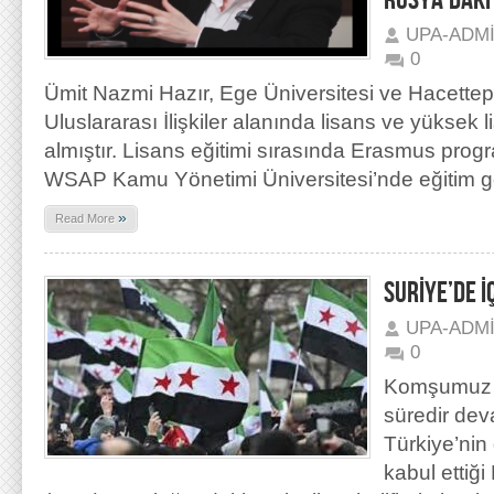
RUSYA’DAKİ
UPA-ADM
0
Ümit Nazmi Hazır, Ege Üniversitesi ve Hacettep
Uluslararası İlişkiler alanında lisans ve yüksek l
almıştır. Lisans eğitimi sırasında Erasmus progr
WSAP Kamu Yönetimi Üniversitesi’nde eğitim g
»
Read More
SURİYE’DE 
UPA-ADM
0
Komşumuz S
süredir dev
Türkiye’nin 
kabul ettiğ