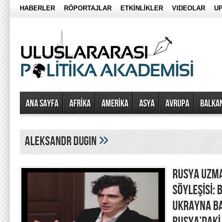
HABERLER
RÖPORTAJLAR
ETKİNLİKLER
VIDEOLAR
UP
Ana Sayfa
AFRİKA
AMERİKA
ASYA
AVRUPA
BALKA
»
aleksandr dugin
RUSYA UZMA
SÖYLEŞİSİ:
UKRAYNA BA