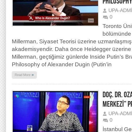
PHILOSOPHY
UPA-ADM
0
Toronto Üniv
bölümünde 
Millerman, Siyaset Teorisi üzerine uzmanlaşmış
akademisyendir. Daha önce Heidegger üzerine
Millerman, geçtiğimiz günlerde Inside Putin’s Bra
Philosophy of Alexander Dugin (Putin’in
»
Read More
DOÇ. DR. O
MERKEZİ” P
UPA-ADM
0
İstanbul Ge