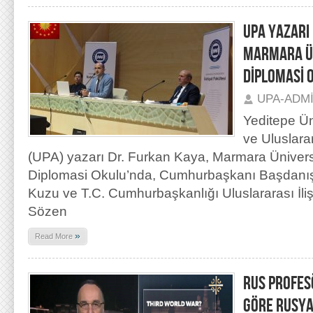
UPA YAZARI
MARMARA ÜN
DİPLOMASİ 
UPA-ADM
Yeditepe Ün
ve Uluslara
(UPA) yazarı Dr. Furkan Kaya, Marmara Üniversi
Diplomasi Okulu’nda, Cumhurbaşkanı Başdanış
Kuzu ve T.C. Cumhurbaşkanlığı Uluslararası İliş
Sözen
»
Read More
RUS PROFES
GÖRE RUSYA