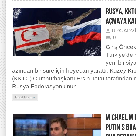
RUSYA, KKTC
AÇMAYA KAR
UPA-ADM
0
Giriş Öncek
Türkiye’de 
yeni bir siy
azından bir süre için heyecan yarattı. Kuzey Kı
(KKTC) Cumhurbaşkanı Ersin Tatar tarafından 
Rusya Federasyonu’nun
»
Read More
MICHAEL MI
PUTIN’S BRA