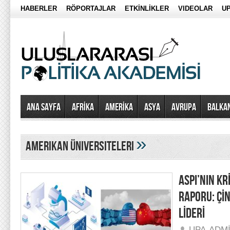
HABERLER
RÖPORTAJLAR
ETKİNLİKLER
VIDEOLAR
UP
Ana Sayfa
AFRİKA
AMERİKA
ASYA
AVRUPA
BALKA
»
amerikan üniversiteleri
ASPI’NIN KR
RAPORU: Çİ
LİDERİ
UPA-ADM