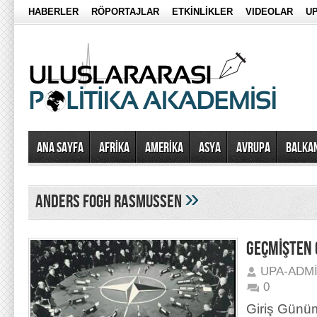
HABERLER
RÖPORTAJLAR
ETKİNLİKLER
VIDEOLAR
UP
Ana Sayfa
AFRİKA
AMERİKA
ASYA
AVRUPA
BALKA
»
Anders Fogh Rasmussen
GEÇMİŞTEN
UPA-ADM
0
Giriş Günüm