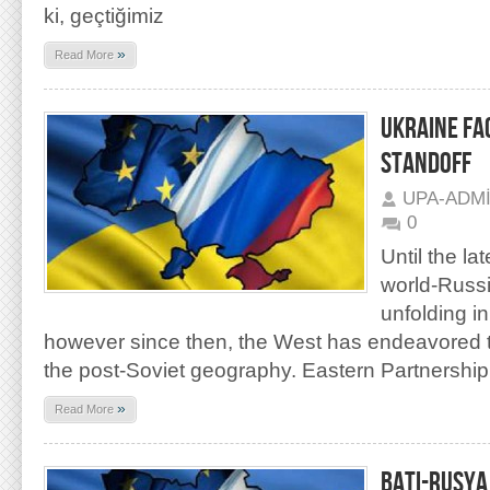
ki, geçtiğimiz
»
Read More
UKRAINE FA
STANDOFF
UPA-ADM
0
Until the l
world-Russi
unfolding i
however since then, the West has endeavored to 
the post-Soviet geography. Eastern Partnershi
»
Read More
BATI-RUSYA