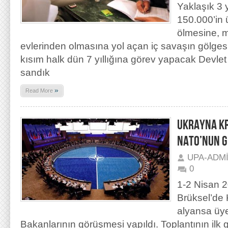
Yaklaşık 3 
150.000’in 
ölmesine, m
evlerinden olmasına yol açan iç savaşın gölgesi
kısım halk dün 7 yıllığına görev yapacak Devle
sandık
»
Read More
UKRAYNA KR
NATO’NUN G
UPA-ADM
0
1-2 Nisan 2
Brüksel’de 
alyansa üye 
Bakanlarının görüşmesi yapıldı. Toplantının il