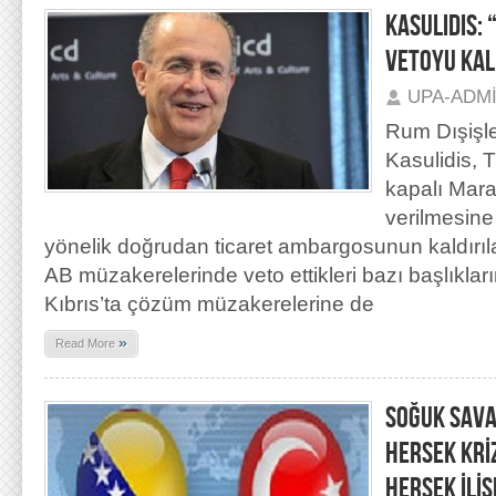
KASULIDIS: 
VETOYU KAL
UPA-ADM
Rum Dışişle
Kasulidis, 
kapalı Mara
verilmesine 
yönelik doğrudan ticaret ambargosunun kaldırıl
AB müzakerelerinde veto ettikleri bazı başlıkları
Kıbrıs’ta çözüm müzakerelerine de
»
Read More
SOĞUK SAVA
HERSEK KRİ
HERSEK İLİŞ