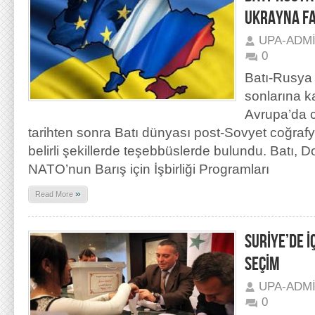
UKRAYNA F
UPA-ADM
0
Batı-Rusya ç
sonlarına 
Avrupa’da 
tarihten sonra Batı dünyası post-Sovyet coğraf
belirli şekillerde teşebbüslerde bulundu. Batı, D
NATO’nun Barış için İşbirliği Programları
»
Read More
SURİYE’DE İ
SEÇİM
UPA-ADM
0