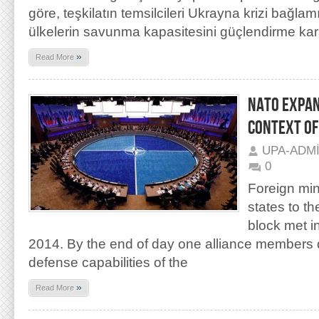
göre, teşkilatın temsilcileri Ukrayna krizi bağl
ülkelerin savunma kapasitesini güçlendirme karar
»
Read More
NATO EXPAN
CONTEXT OF
UPA-ADM
0
Foreign min
states to th
block met i
2014. By the end of day one alliance members 
defense capabilities of the
»
Read More