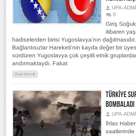
UPA-ADM
0
Giriş Soğuk
itibaren ya
hadiselerden birisi Yugoslavya’nın dağılmasıd
Bağlantısızlar Hareketi’nin kayda değer bir üyesi
sürdüren Yugoslavya çok çeşitli etnik gruplarda
andırmaktaydı. Fakat
»
Read More
TÜRKİYE SU
BOMBALADI
UPA-ADM
İhlas Haber
saatlerinde 