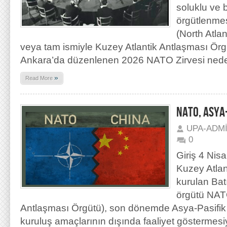
soluklu ve b
örgütlenme
(North Atlan
veya tam ismiyle Kuzey Atlantik Antlaşması Örg
Ankara’da düzenlenen 2026 NATO Zirvesi nede
»
Read More
NATO, ASYA
UPA-ADM
0
Giriş 4 Nis
Kuzey Atlan
kurulan Ba
örgütü NAT
Antlaşması Örgütü), son dönemde Asya-Pasifik
kuruluş amaçlarının dışında faaliyet göstermesiy