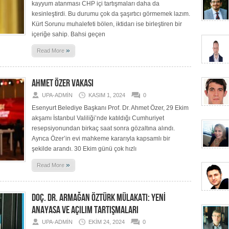
kayyum atanması CHP içi tartışmaları daha da
kesinleştirdi. Bu durumu çok da şaşırtıcı görmemek lazım.
Kürt Sorunu muhalefeti bölen, iktidarı ise birleştiren bir
içeriğe sahip. Bahsi geçen
»
Read More
AHMET ÖZER VAKASI
UPA-ADMIN
KASIM 1, 2024
0
Esenyurt Belediye Başkanı Prof. Dr. Ahmet Özer, 29 Ekim
akşamı İstanbul Valiliği’nde katıldığı Cumhuriyet
resepsiyonundan birkaç saat sonra gözaltına alındı.
Ayrıca Özer’in evi mahkeme kararıyla kapsamlı bir
şekilde arandı. 30 Ekim günü çok hızlı
»
Read More
DOÇ. DR. ARMAĞAN ÖZTÜRK MÜLAKATI: YENİ
ANAYASA VE AÇILIM TARTIŞMALARI
UPA-ADMIN
EKIM 24, 2024
0