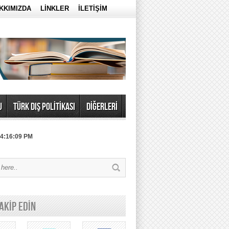
KKIMIZDA
LİNKLER
İLETİŞİM
U
TÜRK DIŞ POLİTİKASI
DİĞERLERİ
 4:16:09 PM
TAKİP EDİN