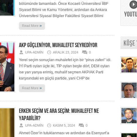
bölümünde tamamladı. Önce Kocaeli Üniversitesi İİBF
Siyaset Bilimi ve Kamu Yönetimi, ardından da Ankara
YOUT
Üniversitesi Siyasal Bilgiler Fakültesi Siyaset Bilimi
»
Read More
KÖŞE
AKP GÜÇLENİYOR, MUHALEFET SEYREDİYOR
UPA-ADMIN
ARALIK 23, 2024
0
Yerel seçim sonuçları muhalefet için bir “pirus zaferi” idi.
İYİ Parti oyları üçte iki, TİP oyları beşte dört, DEM oyları
ise yarı yarıya erimiş, muhalif seçmen AKP/AK Parti
karşısındaki en güçlü partide, yani CHP’de
»
Read More
ERKEN SEÇİM VE ARA SEÇİM: MUHALEFET NE
YAPABİLİR?
UPA-ADMIN
KASIM 5, 2024
0
Ahmet Özer’in tutuklanması ve ardından da Esenyurt’a