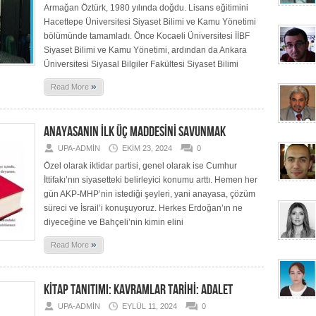
Armağan Öztürk, 1980 yılında doğdu. Lisans eğitimini
Hacettepe Üniversitesi Siyaset Bilimi ve Kamu Yönetimi
bölümünde tamamladı. Önce Kocaeli Üniversitesi İİBF
Siyaset Bilimi ve Kamu Yönetimi, ardından da Ankara
Üniversitesi Siyasal Bilgiler Fakültesi Siyaset Bilimi
»
Read More
ANAYASANIN İLK ÜÇ MADDESİNİ SAVUNMAK
UPA-ADMIN
EKIM 23, 2024
0
Özel olarak iktidar partisi, genel olarak ise Cumhur
İttifakı’nın siyasetteki belirleyici konumu arttı. Hemen her
gün AKP-MHP’nin istediği şeyleri, yani anayasa, çözüm
süreci ve İsrail’i konuşuyoruz. Herkes Erdoğan’ın ne
diyeceğine ve Bahçeli’nin kimin elini
»
Read More
KİTAP TANITIMI: KAVRAMLAR TARİHİ: ADALET
UPA-ADMIN
EYLÜL 11, 2024
0