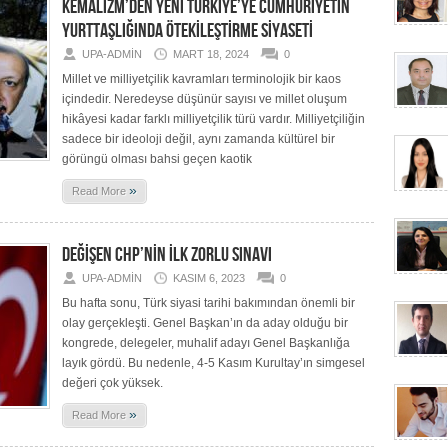
KEMALİZM’DEN YENİ TÜRKİYE’YE CUMHURİYETİN
YURTTAŞLIĞINDA ÖTEKİLEŞTİRME SİYASETİ
UPA-ADMIN
MART 18, 2024
0
Millet ve milliyetçilik kavramları terminolojik bir kaos
içindedir. Neredeyse düşünür sayısı ve millet oluşum
hikâyesi kadar farklı milliyetçilik türü vardır. Milliyetçiliğin
sadece bir ideoloji değil, aynı zamanda kültürel bir
görüngü olması bahsi geçen kaotik
»
Read More
DEĞİŞEN CHP’NİN İLK ZORLU SINAVI
UPA-ADMIN
KASIM 6, 2023
0
Bu hafta sonu, Türk siyasi tarihi bakımından önemli bir
olay gerçekleşti. Genel Başkan’ın da aday olduğu bir
kongrede, delegeler, muhalif adayı Genel Başkanlığa
layık gördü. Bu nedenle, 4-5 Kasım Kurultay’ın simgesel
değeri çok yüksek.
»
Read More