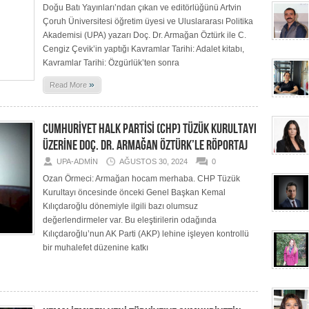
Doğu Batı Yayınları’ndan çıkan ve editörlüğünü Artvin
Çoruh Üniversitesi öğretim üyesi ve Uluslararası Politika
Akademisi (UPA) yazarı Doç. Dr. Armağan Öztürk ile C.
Cengiz Çevik’in yaptığı Kavramlar Tarihi: Adalet kitabı,
Kavramlar Tarihi: Özgürlük’ten sonra
»
Read More
CUMHURİYET HALK PARTİSİ (CHP) TÜZÜK KURULTAYI
ÜZERİNE DOÇ. DR. ARMAĞAN ÖZTÜRK’LE RÖPORTAJ
UPA-ADMIN
AĞUSTOS 30, 2024
0
Ozan Örmeci: Armağan hocam merhaba. CHP Tüzük
Kurultayı öncesinde önceki Genel Başkan Kemal
Kılıçdaroğlu dönemiyle ilgili bazı olumsuz
değerlendirmeler var. Bu eleştirilerin odağında
Kılıçdaroğlu’nun AK Parti (AKP) lehine işleyen kontrollü
bir muhalefet düzenine katkı