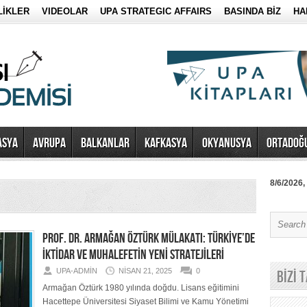
LİKLER
VIDEOLAR
UPA STRATEGIC AFFAIRS
BASINDA BİZ
HA
ASYA
AVRUPA
BALKANLAR
KAFKASYA
OKYANUSYA
ORTADOĞ
8/6/2026,
PROF. DR. ARMAĞAN ÖZTÜRK MÜLAKATI: TÜRKİYE’DE
İKTİDAR VE MUHALEFETİN YENİ STRATEJİLERİ
UPA-ADMIN
NISAN 21, 2025
0
BİZİ 
Armağan Öztürk 1980 yılında doğdu. Lisans eğitimini
Hacettepe Üniversitesi Siyaset Bilimi ve Kamu Yönetimi