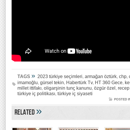
»
TAGS
2023 türkiye seçimleri
,
armağan öztürk
,
chp
,
imamoğlu
,
gürsel tekin
,
Habertürk Tv
,
HT 360 Gece
,
ke
millet ittifakı
,
oligarşinin tunç kanunu
,
özgür özel
,
recep
türkiye iç politikası
,
türkiye iç siyaseti
POSTED I
»
Related