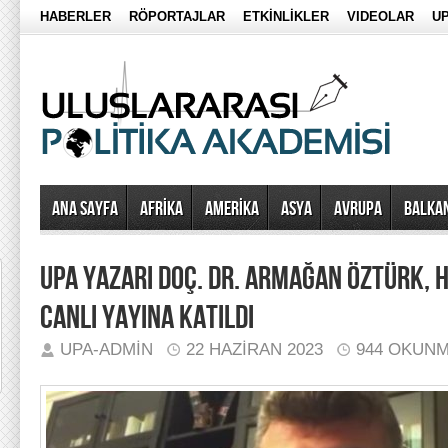
HABERLER
RÖPORTAJLAR
ETKİNLİKLER
VIDEOLAR
UP
Ana Sayfa
AFRİKA
AMERİKA
ASYA
AVRUPA
BALKA
UPA YAZARI DOÇ. DR. ARMAĞAN ÖZTÜRK, 
CANLI YAYINA KATILDI
UPA-ADMIN
22 HAZIRAN 2023
944 OKUN