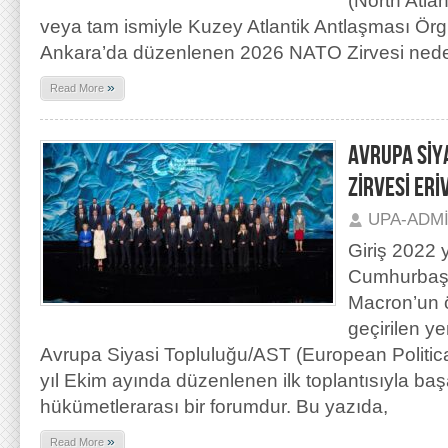
(North Atlan
veya tam ismiyle Kuzey Atlantik Antlaşması Örg
Ankara’da düzenlenen 2026 NATO Zirvesi nede
»
Read More
AVRUPA SİY
ZİRVESİ ER
UPA-ADM
Giriş 2022 
Cumhurbaş
Macron’un ö
geçirilen ye
Avrupa Siyasi Topluluğu/AST (European Politi
yıl Ekim ayında düzenlenen ilk toplantısıyla başa
hükümetlerarası bir forumdur. Bu yazıda,
»
Read More