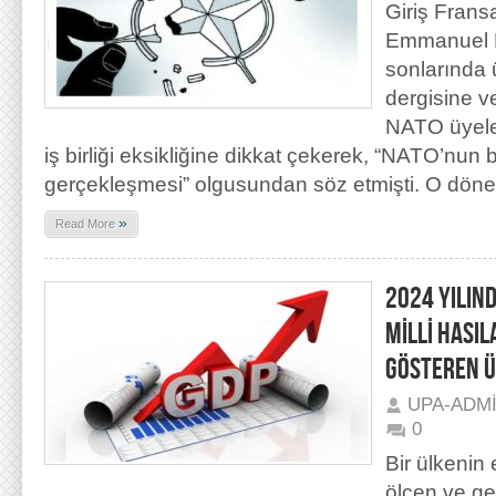
Giriş Fran
Emmanuel M
sonlarında
dergisine ve
NATO üyeler
iş birliği eksikliğine dikkat çekerek, “NATO’nu
gerçekleşmesi” olgusundan söz etmişti. O dön
»
Read More
2024 YILIN
MİLLİ HASI
GÖSTEREN Ü
UPA-ADM
0
Bir ülkenin
ölçen ve ge