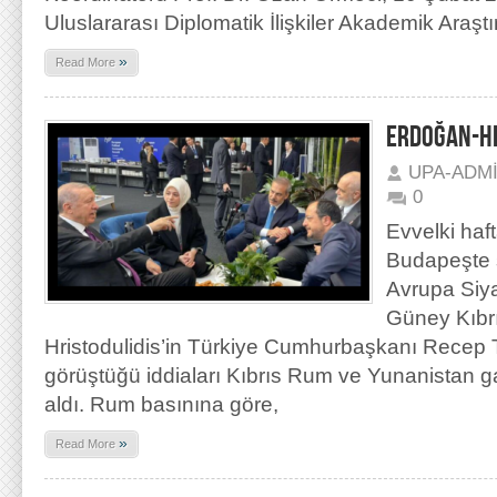
Uluslararası Diplomatik İlişkiler Akademik Araşt
»
Read More
ERDOĞAN-HR
UPA-ADM
0
Evvelki haf
Budapeşte 
Avrupa Siya
Güney Kıbrıs
Hristodulidis’in Türkiye Cumhurbaşkanı Recep 
görüştüğü iddiaları Kıbrıs Rum ve Yunanistan g
aldı. Rum basınına göre,
»
Read More