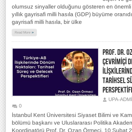
olumsuz sinyaller olduğunu gösteren en önemli ik
yıllık gayrisafi milli hasıla (GDP) büyüme oranıdır
gayrisafi milli hasıla, bir ülke
»
Read More
PROF. DR. O
ÇEVRİMİÇİ D
İLİŞKİLERİ
TARİHSEL S
PERSPEKTİF
UPA-ADM
0
İstanbul Kent Üniversitesi Siyaset Bilimi ve Kam
bölümü başkanı ve Uluslararası Politika Akade
Koordinatörü Prof. Dr. Ozan Örmeci, 10 Şubat 2