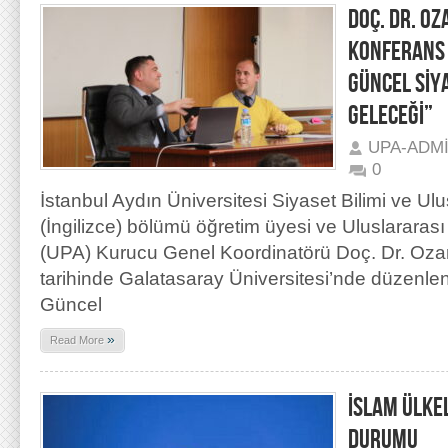
DOÇ. DR. OZ
KONFERANS 
GÜNCEL SİYA
GELECEĞİ”
UPA-ADM
0
İstanbul Aydın Üniversitesi Siyaset Bilimi ve Ulusl
(İngilizce) bölümü öğretim üyesi ve Uluslararası
(UPA) Kurucu Genel Koordinatörü Doç. Dr. Oza
tarihinde Galatasaray Üniversitesi’nde düzenle
Güncel
»
Read More
İSLAM ÜLKE
DURUMU