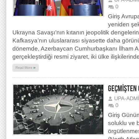
0
Giriş Avrupa
yeniden şek
Ukrayna Savaşı’nın kıtanın jeopolitik dengelerin
Kafkasya’nın uluslararası siyasette daha görünür
dönemde, Azerbaycan Cumhurbaşkanı İlham Aliy
gerçekleştirdiği resmi ziyaret, iki ülke ilişkilerind
»
Read More
GEÇMİŞTEN
UPA-ADM
0
Giriş Günüm
soluklu ve b
örgütlenme