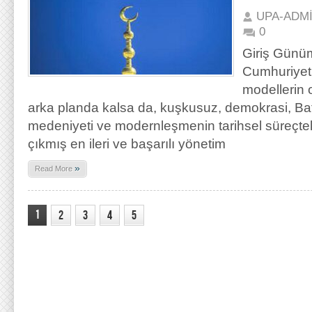
UPA-ADM
0
Giriş Günü
Cumhuriyeti 
modellerin 
arka planda kalsa da, kuşkusuz, demokrasi, Bat
medeniyeti ve modernleşmenin tarihsel süreçtek
çıkmış en ileri ve başarılı yönetim
»
Read More
1
2
3
4
5