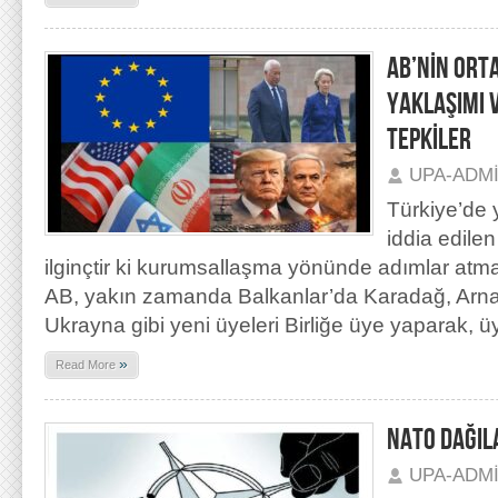
AB’NİN ORT
YAKLAŞIMI V
TEPKİLER
UPA-ADM
Türkiye’de y
iddia edilen
ilginçtir ki kurumsallaşma yönünde adımlar at
AB, yakın zamanda Balkanlar’da Karadağ, Arna
Ukrayna gibi yeni üyeleri Birliğe üye yaparak, ü
»
Read More
NATO DAĞIL
UPA-ADM