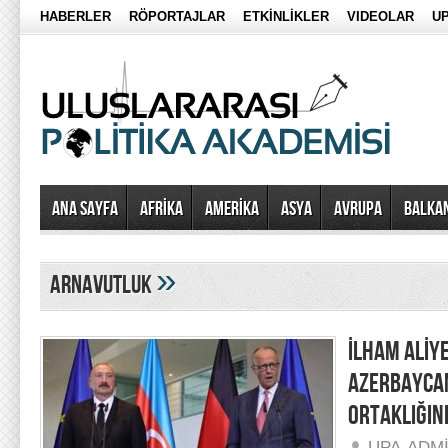
HABERLER
RÖPORTAJLAR
ETKİNLİKLER
VIDEOLAR
UP
Ana Sayfa
AFRİKA
AMERİKA
ASYA
AVRUPA
BALKA
»
arnavutluk
İLHAM ALİY
AZERBAYCA
ORTAKLIĞIN
UPA-ADM