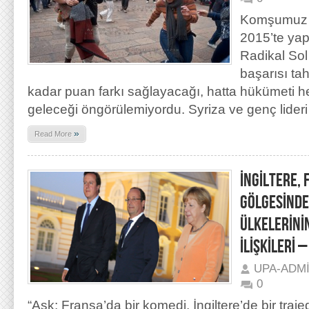
Komşumuz 
2015’te yap
Radikal Sol 
başarısı ta
kadar puan farkı sağlayacağı, hatta hükümeti
geleceği öngörülemiyordu. Syriza ve genç lideri
»
Read More
İNGİLTERE,
GÖLGESİNDE
ÜLKELERİNİN
İLİŞKİLERİ –
UPA-ADM
0
“Aşk; Fransa’da bir komedi, İngiltere’de bir trajed