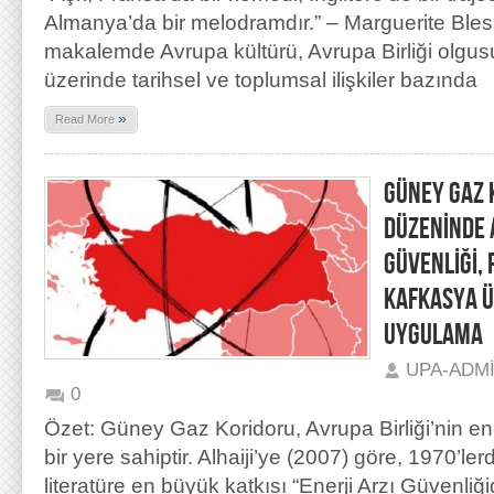
Almanya’da bir melodramdır.” – Marguerite Bless
makalemde Avrupa kültürü, Avrupa Birliği olgusu
üzerinde tarihsel ve toplumsal ilişkiler bazında
»
Read More
GÜNEY GAZ 
DÜZENİNDE 
GÜVENLİĞİ,
KAFKASYA Ü
UYGULAMA
UPA-ADM
0
Özet: Güney Gaz Koridoru, Avrupa Birliği’nin ene
bir yere sahiptir. Alhaiji’ye (2007) göre, 1970’lerd
literatüre en büyük katkısı “Enerji Arzı Güvenliğ