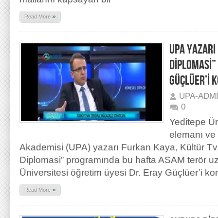
»
Read More
UPA YAZARI
DİPLOMASİ”
GÜÇLÜER’İ 
UPA-ADM
0
Yeditepe Ün
elemanı ve 
Akademisi (UPA) yazarı Furkan Kaya, Kültür Tv
Diplomasi” programında bu hafta ASAM terör 
Üniversitesi öğretim üyesi Dr. Eray Güçlüer’i ko
»
Read More