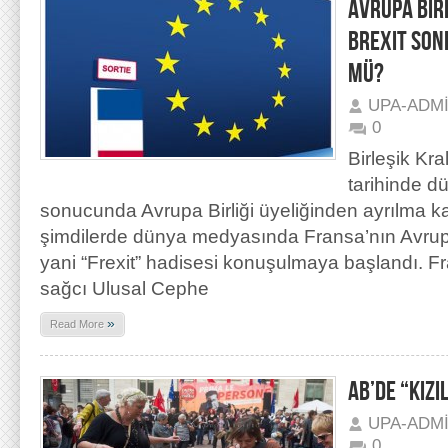
AVRUPA BİRL
BREXIT SON
MÜ?
UPA-ADM
0
Birleşik Kra
tarihinde 
sonucunda Avrupa Birliği üyeliğinden ayrılma ka
şimdilerde dünya medyasında Fransa’nın Avrupa
yani “Frexit” hadisesi konuşulmaya başlandı. Fra
sağcı Ulusal Cephe
»
Read More
AB’DE “KIZI
UPA-ADM
0