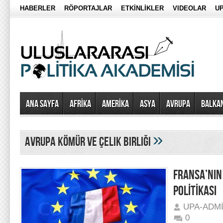
HABERLER
RÖPORTAJLAR
ETKİNLİKLER
VIDEOLAR
UP
Ana Sayfa
AFRİKA
AMERİKA
ASYA
AVRUPA
BALKA
»
Avrupa Kömür ve Çelik Birliği
FRANSA’NIN
POLİTİKASI
UPA-ADM
0