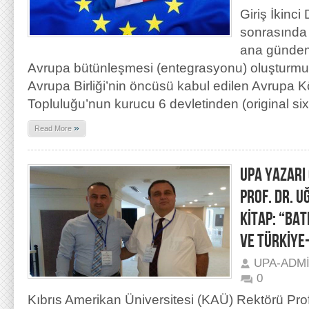
Giriş İkinc
sonrasında 
ana gündem
Avrupa bütünleşmesi (entegrasyonu) oluşturmuş
Avrupa Birliği’nin öncüsü kabul edilen Avrupa 
Topluluğu’nun kurucu 6 devletinden (original six
»
Read More
UPA YAZARI
PROF. DR. 
KİTAP: “BAT
VE TÜRKİYE-
UPA-ADM
0
Kıbrıs Amerikan Üniversitesi (KAÜ) Rektörü Prof