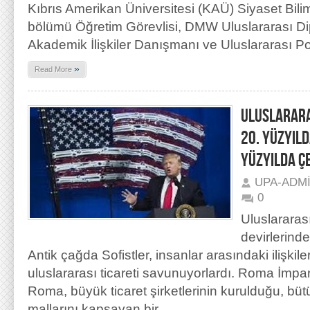
Kıbrıs Amerikan Üniversitesi (KAÜ) Siyaset Bil
bölümü Öğretim Görevlisi, DMW Uluslararası Dipl
Akademik İlişkiler Danışmanı ve Uluslararası P
»
Read More
ULUSLARARA
20. YÜZYILD
YÜZYILDA Ç
UPA-ADM
0
Uluslararası
devirlerind
Antik çağda Sofistler, insanlar arasındaki ilişkileri
uluslararası ticareti savunuyorlardı. Roma İmp
Roma, büyük ticaret şirketlerinin kurulduğu, büt
mallarını kapsayan bir