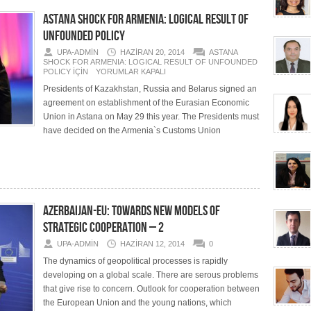
ASTANA SHOCK FOR ARMENIA: LOGICAL RESULT OF
UNFOUNDED POLICY
UPA-ADMIN
HAZIRAN 20, 2014
ASTANA
SHOCK FOR ARMENIA: LOGICAL RESULT OF UNFOUNDED
POLICY IÇIN
YORUMLAR KAPALI
Presidents of Kazakhstan, Russia and Belarus signed an
agreement on establishment of the Eurasian Economic
Union in Astana on May 29 this year. The Presidents must
have decided on the Armenia`s Customs Union
AZERBAIJAN-EU: TOWARDS NEW MODELS OF
STRATEGIC COOPERATION – 2
UPA-ADMIN
HAZIRAN 12, 2014
0
The dynamics of geopolitical processes is rapidly
developing on a global scale. There are serous problems
that give rise to concern. Outlook for cooperation between
the European Union and the young nations, which