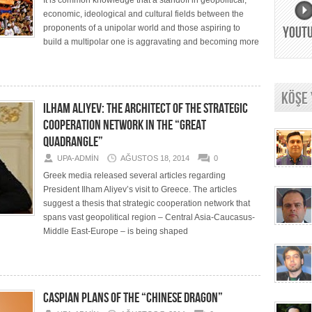
It is common knowledge that a standoff in geopolitical,
economic, ideological and cultural fields between the
proponents of a unipolar world and those aspiring to
YOUT
build a multipolar one is aggravating and becoming more
KÖŞE
ILHAM ALIYEV: THE ARCHITECT OF THE STRATEGIC
COOPERATION NETWORK IN THE “GREAT
QUADRANGLE”
UPA-ADMIN
AĞUSTOS 18, 2014
0
Greek media released several articles regarding
President Ilham Aliyev’s visit to Greece. The articles
suggest a thesis that strategic cooperation network that
spans vast geopolitical region – Central Asia-Caucasus-
Middle East-Europe – is being shaped
CASPIAN PLANS OF THE “CHINESE DRAGON”