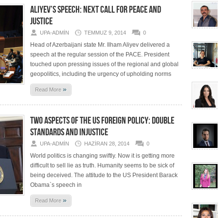
ALIYEV’S SPEECH: NEXT CALL FOR PEACE AND
JUSTICE
UPA-ADMIN
TEMMUZ 9, 2014
0
Head of Azerbaijani state Mr. Ilham Aliyev delivered a
speech at the regular session of the PACE. President
touched upon pressing issues of the regional and global
geopolitics, including the urgency of upholding norms
»
Read More
TWO ASPECTS OF THE US FOREIGN POLICY: DOUBLE
STANDARDS AND INJUSTICE
UPA-ADMIN
HAZIRAN 28, 2014
0
World politics is changing swiftly. Now it is getting more
difficult to sell lie as truth. Humanity seems to be sick of
being deceived. The attitude to the US President Barack
Obama`s speech in
»
Read More