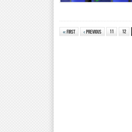
11
12
«
First
‹
Previous