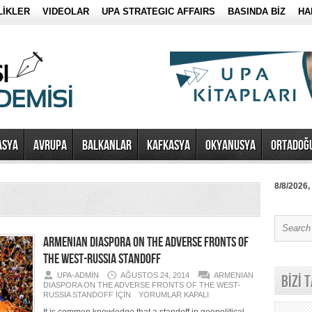
LİKLER
VIDEOLAR
UPA STRATEGIC AFFAIRS
BASINDA BİZ
HA
ASYA
AVRUPA
BALKANLAR
KAFKASYA
OKYANUSYA
ORTADOĞ
8/8/2026,
ARMENIAN DIASPORA ON THE ADVERSE FRONTS OF
THE WEST-RUSSIA STANDOFF
UPA-ADMIN
AĞUSTOS 24, 2014
ARMENIAN
BİZİ 
DIASPORA ON THE ADVERSE FRONTS OF THE WEST-
RUSSIA STANDOFF IÇIN
YORUMLAR KAPALI