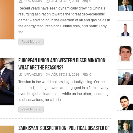
UPA-ADMIN
AĞUSTOS 7, 2014
0
Recent years have seen dynamically growing China’s
resurging aspiration towards the ”great geo-economic
game” – advancing in the direction of oil and gas fields in
the energy resources rich Central Asia, and particularly
the
»
Read More
EUROPEAN UNION AND WESTERN DISCRIMINATION:
WHAT ARE THE REASONS?
UPA-ADMIN
AĞUSTOS 3, 2014
0
Tension in the world politics is gradually rising. On the
one hand, the big powers are engaged in a fierce rivalry
over the global leadership, while on the other, according
to observations, no criteria
»
Read More
SARKISYAN’S DESPERATION: POLITICAL DISASTER OF