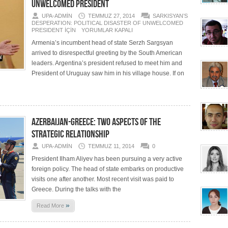
UNWELCOMED PRESIDENT
UPA-ADMIN
TEMMUZ 27, 2014
SARKISYAN’S
DESPERATION: POLITICAL DISASTER OF UNWELCOMED
PRESIDENT IÇIN
YORUMLAR KAPALI
Armenia’s incumbent head of state Serzh Sargsyan
arrived to disrespectful greeting by the South American
leaders. Argentina’s president refused to meet him and
President of Uruguay saw him in his village house. If on
AZERBAIJAN-GREECE: TWO ASPECTS OF THE
STRATEGIC RELATIONSHIP
UPA-ADMIN
TEMMUZ 11, 2014
0
President Ilham Aliyev has been pursuing a very active
foreign policy. The head of state embarks on productive
visits one after another. Most recent visit was paid to
Greece. During the talks with the
»
Read More