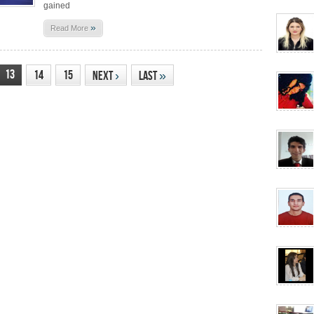
gained
»
Read More
13
14
15
Next
›
Last
»