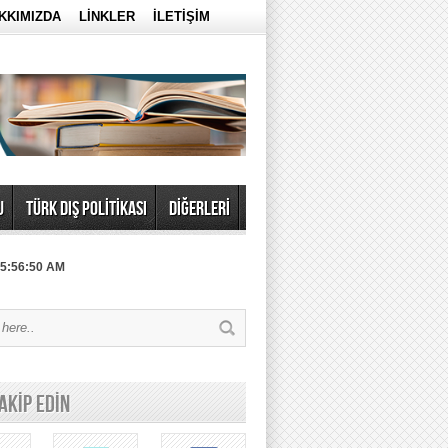
KKIMIZDA
LİNKLER
İLETİŞİM
U
TÜRK DIŞ POLİTİKASI
DİĞERLERİ
 5:56:50 AM
TAKİP EDİN