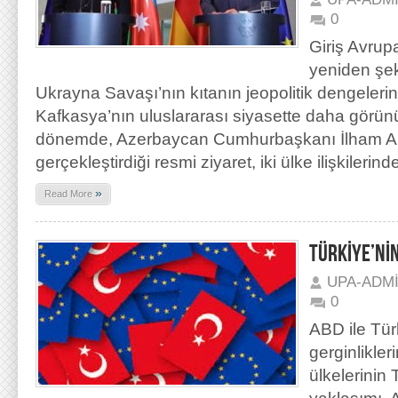
0
Giriş Avrupa
yeniden şek
Ukrayna Savaşı’nın kıtanın jeopolitik dengelerin
Kafkasya’nın uluslararası siyasette daha görünür
dönemde, Azerbaycan Cumhurbaşkanı İlham Aliy
gerçekleştirdiği resmi ziyaret, iki ülke ilişkilerind
»
Read More
TÜRKİYE’NİN
UPA-ADM
0
ABD ile Tür
gerginlikle
ülkelerinin 