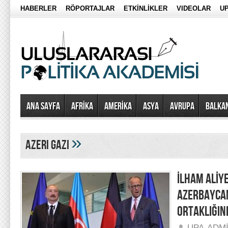
HABERLER
RÖPORTAJLAR
ETKİNLİKLER
VIDEOLAR
UP
Ana Sayfa
AFRİKA
AMERİKA
ASYA
AVRUPA
BALKA
»
azeri gazı
İLHAM ALİY
AZERBAYCA
ORTAKLIĞIN
UPA-ADM