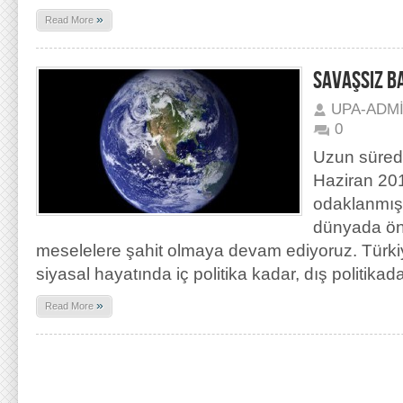
»
Read More
SAVAŞSIZ B
UPA-ADM
0
Uzun süredi
Haziran 201
odaklanmış
dünyada öne
meselelere şahit olmaya devam ediyoruz. Türki
siyasal hayatında iç politika kadar, dış politikad
»
Read More