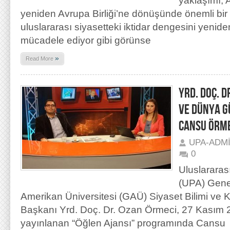
yaklaşımı, 
yeniden Avrupa Birliği’ne dönüşünde önemli bir
uluslararası siyasetteki iktidar dengesini yenid
mücadele ediyor gibi görünse
»
Read More
YRD. DOÇ. D
VE DÜNYA G
CANSU ÖRME
UPA-ADM
0
Uluslararas
(UPA) Gene
Amerikan Üniversitesi (GAÜ) Siyaset Bilimi ve
Başkanı Yrd. Doç. Dr. Ozan Örmeci, 27 Kasım 2
yayınlanan “Öğlen Ajansı” programında Cansu