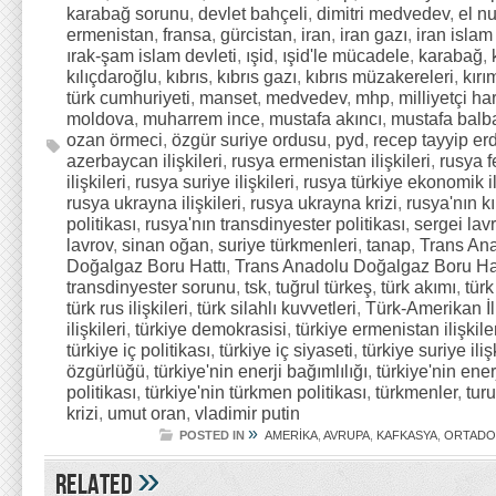
karabağ sorunu
,
devlet bahçeli
,
dimitri medvedev
,
el n
ermenistan
,
fransa
,
gürcistan
,
iran
,
iran gazı
,
iran islam
ırak-şam islam devleti
,
ışid
,
ışid'le mücadele
,
karabağ
,
kılıçdaroğlu
,
kıbrıs
,
kıbrıs gazı
,
kıbrıs müzakereleri
,
kırı
türk cumhuriyeti
,
manset
,
medvedev
,
mhp
,
milliyetçi ha
moldova
,
muharrem ince
,
mustafa akıncı
,
mustafa balb
ozan örmeci
,
özgür suriye ordusu
,
pyd
,
recep tayyip e
azerbaycan ilişkileri
,
rusya ermenistan ilişkileri
,
rusya 
ilişkileri
,
rusya suriye ilişkileri
,
rusya türkiye ekonomik il
rusya ukrayna ilişkileri
,
rusya ukrayna krizi
,
rusya'nın kı
politikası
,
rusya'nın transdinyester politikası
,
sergei lav
lavrov
,
sinan oğan
,
suriye türkmenleri
,
tanap
,
Trans An
Doğalgaz Boru Hattı
,
Trans Anadolu Doğalgaz Boru Hat
transdinyester sorunu
,
tsk
,
tuğrul türkeş
,
türk akımı
,
türk
türk rus ilişkileri
,
türk silahlı kuvvetleri
,
Türk-Amerikan İli
ilişkileri
,
türkiye demokrasisi
,
türkiye ermenistan ilişkile
türkiye iç politikası
,
türkiye iç siyaseti
,
türkiye suriye iliş
özgürlüğü
,
türkiye'nin enerji bağımlılığı
,
türkiye'nin enerj
politikası
,
türkiye'nin türkmen politikası
,
türkmenler
,
tur
krizi
,
umut oran
,
vladimir putin
»
POSTED IN
AMERİKA
,
AVRUPA
,
KAFKASYA
,
ORTAD
»
Related