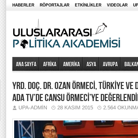
HABERLER
RÖPORTAJLAR
ETKİNLİKLER
VIDEOLAR
UP
Ana Sayfa
AFRİKA
AMERİKA
ASYA
AVRUPA
BALKA
YRD. DOÇ. DR. OZAN ÖRMECİ, TÜRKİYE VE
ADA TV’DE CANSU ÖRMECİ’YE DEĞERLENDİ
UPA-ADMIN
28 KASIM 2015
2.564 OKUNM