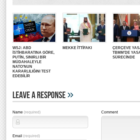
WSJ: ABD
MEKKE İTTİFAKI
ÇERÇEVE YAS
İSTİHBARATINA GÖRE,
TBMM’DE YAS
PUTİN, SINIRLI BİR
SÜRECİNDE
MÜDAHALEYLE
NATO’NUN
KARARLILIĞINI TEST
EDEBİLİR
»
Leave A Response
Name
(required)
Comment
Email
(required)