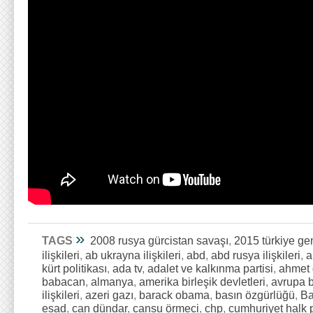
»
TAGS
2008 rusya gürcistan savaşı
,
2015 türkiye ge
ilişkileri
,
ab ukrayna ilişkileri
,
abd
,
abd rusya ilişkileri
,
a
kürt politikası
,
ada tv
,
adalet ve kalkınma partisi
,
ahmet 
babacan
,
almanya
,
amerika birleşik devletleri
,
avrupa bi
ilişkileri
,
azeri gazı
,
barack obama
,
basın özgürlüğü
,
Ba
esad
,
can dündar
,
cansu örmeci
,
chp
,
cumhuriyet halk p