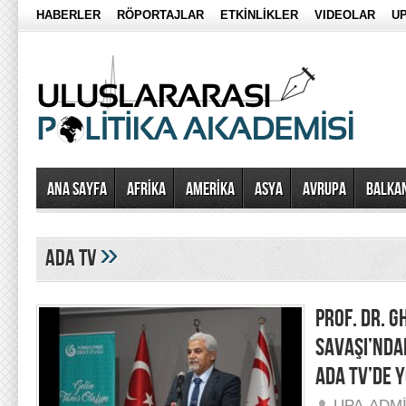
HABERLER
RÖPORTAJLAR
ETKİNLİKLER
VIDEOLAR
UP
Ana Sayfa
AFRİKA
AMERİKA
ASYA
AVRUPA
BALKA
»
ada tv
PROF. DR. G
SAVAŞI’NDA
ADA TV’DE 
UPA-ADM