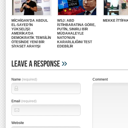
MİCHİGAN’DA ABDUL
WSJ: ABD
MEKKE İTTİFAK
EL-SAYED’İN
İSTİHBARATINA GÖRE,
YÜKSELİŞİ:
PUTİN, SINIRLI BİR
AMERİKA’DA
MÜDAHALEYLE
DEMOKRATİK TEMSİLİN
NATO’NUN
ÖTESİNDE YENİ BİR
KARARLILIĞINI TEST
SİYASET ARAYIŞI
EDEBİLİR
»
Leave A Response
Name
(required)
Comment
Email
(required)
Website