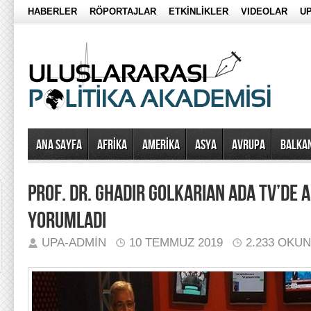
HABERLER
RÖPORTAJLAR
ETKİNLİKLER
VIDEOLAR
UP
Ana Sayfa
AFRİKA
AMERİKA
ASYA
AVRUPA
BALKA
PROF. DR. GHADIR GOLKARIAN ADA TV’DE A
YORUMLADI
UPA-ADMIN
10 TEMMUZ 2019
2.233 OKU