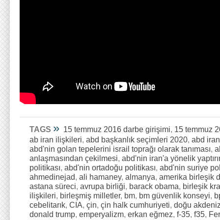
»
TAGS
15 temmuz 2016 darbe girişimi
,
15 temmuz 20
ab iran ilişkileri
,
abd başkanlık seçimleri 2020
,
abd iran 
abd'nin golan tepelerini israil toprağı olarak tanıması
,
a
anlaşmasından çekilmesi
,
abd'nin iran'a yönelik yaptırı
politikası
,
abd'nin ortadoğu politikası
,
abd'nin suriye pol
ahmedinejad
,
ali hamaney
,
almanya
,
amerika birleşik d
astana süreci
,
avrupa birliği
,
barack obama
,
birleşik kra
ilişkileri
,
birleşmiş milletler
,
bm
,
bm güvenlik konseyi
,
b
cebelitarık
,
CIA
,
çin
,
çin halk cumhuriyeti
,
doğu akdeni
donald trump
,
emperyalizm
,
erkan eğmez
,
f-35
,
f35
,
Fer