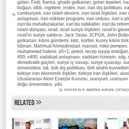
gülen
,
Fetö
,
fransa
,
ghadir golkarian
,
golan tepeleri
,
ha
boğazı
,
idlib
,
ingiltere
,
instex
,
iran
,
iran dış politikası
,
ir
cumhuriyeti
,
iran islam devrimi
,
iran israil ilişkileri
,
iran 
anlaşması
,
iran nükleer programı
,
iran ordusu
,
iran'a y
iran'da muhafazakarlar
,
iran'da radikaller
,
iran'da refor
islam dünyası
,
israil
,
israil suriye ilişkileri
,
israil'in güve
israil'in suriye saldırısı
,
Jack Straw
,
JCPOA
,
John Bolt
golkarian
,
kıbrıs gündemi
,
kktc
,
kürtler
,
kuzey kıbrıs tür
lübnan
,
Mahmud Ahmedinejad
,
manset
,
mike pompeo
muhammed hatemi
,
p5+1
,
petrol
,
recep tayyip erdoğan
400
,
s400
,
sadabad anlaşması
,
saddam hüseyin
,
sdg
,
demokratik güçleri
,
suriye iç savaşı
,
suriye içsavaşı
,
sur
üniversitesi
,
tsk
,
türk dış politikası
,
türk silahlı kuvvetleri
türkiye iran ekonomik ilişkiler
,
türkiye iran ilişkileri
,
ulus
Uluslararası Atom Enerjisi Kurumu
,
uranyum
,
uranyum 
doğu üniversitesi
,
ydü
»
POSTED IN
AMERİKA
,
AVRUPA
,
ORTAD
»
Related