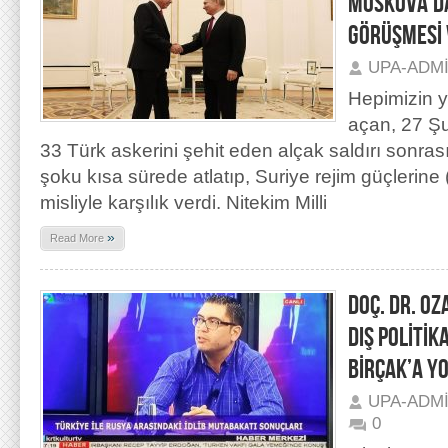
MOSKOVA’DA
GÖRÜŞMESİ V
UPA-ADM
Hepimizin 
açan, 27 Şu
33 Türk askerini şehit eden alçak saldırı sonras
şoku kısa sürede atlatıp, Suriye rejim güçlerine
misliyle karşılık verdi. Nitekim Milli
»
Read More
DOÇ. DR. O
DIŞ POLİTİK
BİRÇAK’A Y
UPA-ADM
0