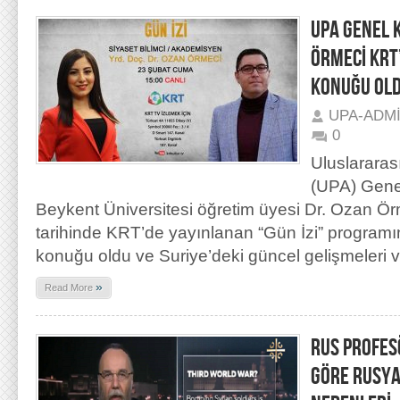
UPA GENEL 
ÖRMECİ KRT
KONUĞU OL
UPA-ADM
0
Uluslararas
(UPA) Gene
Beykent Üniversitesi öğretim üyesi Dr. Ozan Ö
tarihinde KRT’de yayınlanan “Gün İzi” programı
konuğu oldu ve Suriye’deki güncel gelişmeleri v
»
Read More
RUS PROFES
GÖRE RUSYA