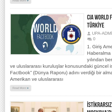
»
Read More
CIA WORLD 
TÜRKİYE
UPA-ADM
0
1. Giriş Am
Haberalma T
yılından be
ve uluslararası kuruluşlar konusundaki güncel ista
Factbook” (Dünya Raporu) adını verdiği bir alman
Amerikan ve uluslararası
»
Read More
İSTİKRARSIZ