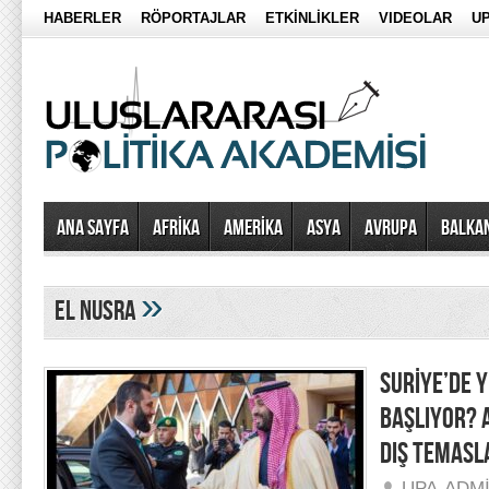
HABERLER
RÖPORTAJLAR
ETKİNLİKLER
VIDEOLAR
UP
Ana Sayfa
AFRİKA
AMERİKA
ASYA
AVRUPA
BALKA
»
el nusra
SURİYE’DE Y
BAŞLIYOR? 
DIŞ TEMASL
UPA-ADM