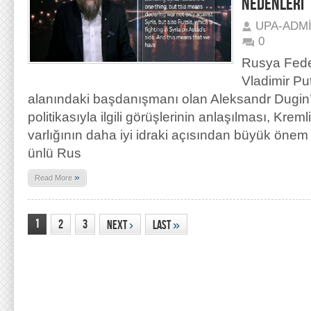
NEDENLERİ
UPA-ADM
0
Rusya Fede
Vladimir Put
alanındaki başdanışmanı olan Aleksandr Dugin
politikasıyla ilgili görüşlerinin anlaşılması, Kreml
varlığının daha iyi idraki açısından büyük önem
ünlü Rus
»
Read More
1
2
3
Next
›
Last
»