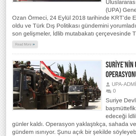
Uluslararas
(UPA) Genel
Ozan Örmeci, 24 Eylül 2018 tarihinde KRT’de E
oldu ve Türk Dış Politikası gündemini yorumlad
son gelişmeler, İdlib mutabakatı çerçevesinde Tü
»
Read More
SURİYE’NİN 
OPERASYONU
UPA-ADM
0
Suriye Devl
başmüttefik
edeceği İdl
günler kaldı. Operasyon yaklaştıkça, sahada ve
gündem ısınıyor. Şunu açık bir şekilde söyleyebil