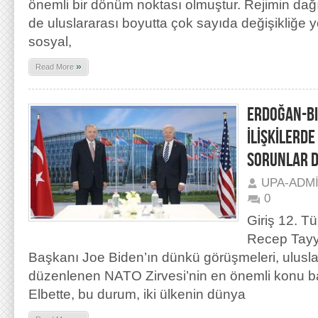
önemli bir dönüm noktası olmuştur. Rejimin dağ
de uluslararası boyutta çok sayıda değişikliğe y
sosyal,
»
Read More
ERDOĞAN-BI
İLİŞKİLERD
SORUNLAR D
UPA-ADM
0
Giriş 12. 
Recep Tayy
Başkanı Joe Biden’ın dünkü görüşmeleri, ulus
düzenlenen NATO Zirvesi’nin en önemli konu başl
Elbette, bu durum, iki ülkenin dünya