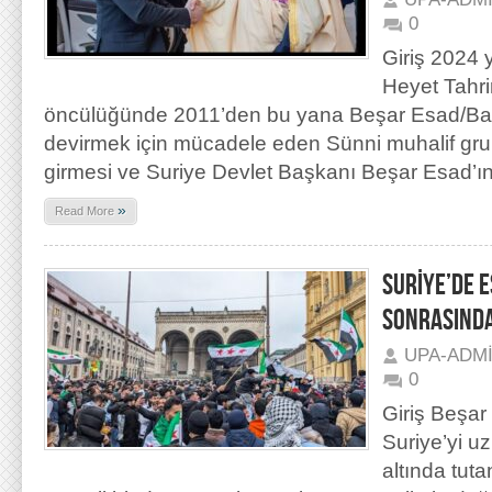
0
Giriş 2024 y
Heyet Tahri
öncülüğünde 2011’den bu yana Beşar Esad/Baas 
devirmek için mücadele eden Sünni muhalif gru
girmesi ve Suriye Devlet Başkanı Beşar Esad’ı
»
Read More
SURİYE’DE 
SONRASINDA
UPA-ADM
0
Giriş Beşar
Suriye’yi uz
altında tut