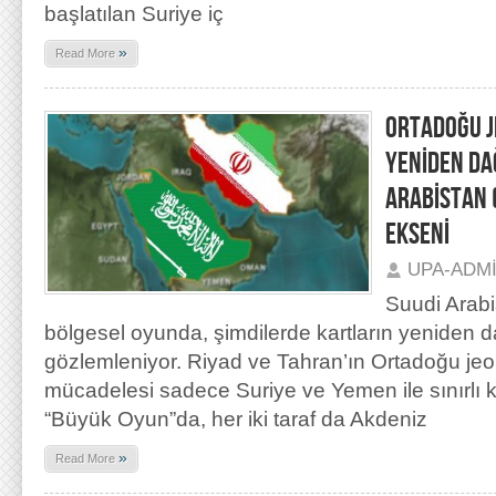
başlatılan Suriye iç
»
Read More
ORTADOĞU J
YENİDEN DAĞ
ARABİSTAN (
EKSENİ
UPA-ADM
Suudi Arabi
bölgesel oyunda, şimdilerde kartların yeniden d
gözlemleniyor. Riyad ve Tahran’ın Ortadoğu jeop
mücadelesi sadece Suriye ve Yemen ile sınırlı
“Büyük Oyun”da, her iki taraf da Akdeniz
»
Read More