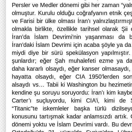
Persler ve Medler dönemi gibi her zaman “yaln
olmuştur. Kurulu olduğu coğrafyanın etnik çeşi
ve Farisi bir ülke olması İran’ı yalnızlaştırmı
olmakla birlikte, özellikle tarihsel olarak Şi
İran’da İslam Devrimi’nin yaşanması da b
İran’daki İslam Devrimi için acaba şöyle ya da
miydi diye bir sürü spekülasyon yapılmıştır.
şunlardır; eğer Şah muhalefeti ezme ya d
daha kararlı olsaydı, eğer kanser olmasaydı, 
hayatta olsaydı, eğer CIA 1950’lerden son
alsaydı vs… Tabii ki Washington bu hezimet
kendine şu soruyu soruyordu: İran’ı kim kayb
Carter’ı suçluyordu, kimi CIA’i, kimi de
“Titanic”te iskemleler başka türlü dizils
konusunu tartışmak kadar anlamsızdı artık. 
dönemi yoktu ve İslam Devrimi vardı. Bu devrim