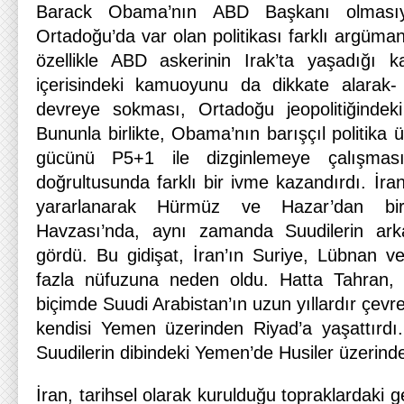
Barack Obama’nın ABD Başkanı olmasıy
Ortadoğu’da var olan politikası farklı argüm
özellikle ABD askerinin Irak’ta yaşadığı k
içerisindeki kamuoyunu da dikkate alarak- 
devreye sokması, Ortadoğu jeopolitiğindeki f
Bununla birlikte, Obama’nın barışçıl politika 
gücünü P5+1 ile dizginlemeye çalışması
doğrultusunda farklı bir ivme kazandırdı. İra
yararlanarak Hürmüz ve Hazar’dan bir
Havzası’nda, aynı zamanda Suudilerin ar
gördü. Bu gidişat, İran’ın Suriye, Lübnan 
fazla nüfuzuna neden oldu. Hatta Tahran, b
biçimde Suudi Arabistan’ın uzun yıllardır çevrel
kendisi Yemen üzerinden Riyad’a yaşattırdı.
Suudilerin dibindeki Yemen’de Husiler üzerinden
İran, tarihsel olarak kurulduğu topraklardaki g