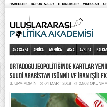
HABERLER
RÖPORTAJLAR
ETKİNLİKLER
VIDEOLAR
UP
Ana Sayfa
AFRİKA
AMERİKA
ASYA
AVRUPA
BALKA
ORTADOĞU JEOPOLİTİĞİNDE KARTLAR YENİD
SUUDİ ARABİSTAN (SÜNNİ) VE İRAN (Şİİ) E
UPA-ADMIN
04 MART 2018
2.803 OKUNM