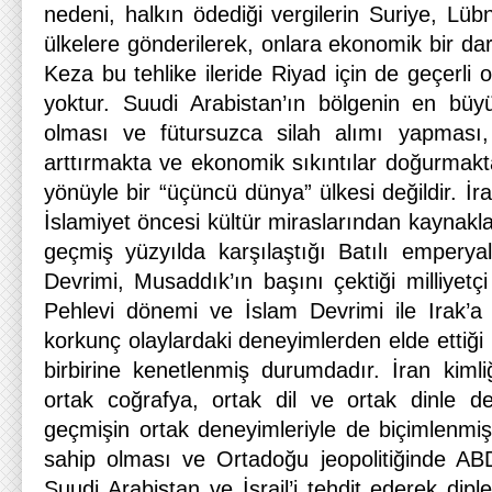
nedeni, halkın ödediği vergilerin Suriye, Lü
ülkelere gönderilerek, onlara ekonomik bir dar
Keza bu tehlike ileride Riyad için de geçerli 
yoktur. Suudi Arabistan’ın bölgenin en büyü
olması ve fütursuzca silah alımı yapması
arttırmakta ve ekonomik sıkıntılar doğurmakta
yönüyle bir “üçüncü dünya” ülkesi değildir. İra
İslamiyet öncesi kültür miraslarından kayna
geçmiş yüzyılda karşılaştığı Batılı emperyali
Devrimi, Musaddık’ın başını çektiği milliyetç
Pehlevi dönemi ve İslam Devrimi ile Irak’a
korkunç olaylardaki deneyimlerden elde ettiği 
birbirine kenetlenmiş durumdadır. İran kimliğ
ortak coğrafya, ortak dil ve ortak dinle de
geçmişin ortak deneyimleriyle de biçimlenmişt
sahip olması ve Ortadoğu jeopolitiğinde ABD’
Suudi Arabistan ve İsrail’i tehdit ederek dip