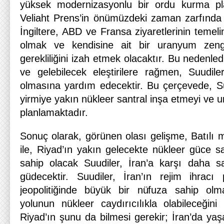
yüksek modernizasyonlu bir ordu kurma pla
Veliaht Prens’in önümüzdeki zaman zarfında g
İngiltere, ABD ve Fransa ziyaretlerinin temel
olmak ve kendisine ait bir uranyum zengi
gerekliliğini izah etmek olacaktır. Bu nedenledi
ve gelebilecek eleştirilere rağmen, Suudil
olmasına yardım edecektir. Bu çerçevede, Suu
yirmiye yakın nükleer santral inşa etmeyi ve 
planlamaktadır.
Sonuç olarak, görünen olası gelişme, Batılı mü
ile, Riyad’ın yakın gelecekte nükleer güce s
sahip olacak Suudiler, İran’a karşı daha sal
güdecektir. Suudiler, İran’ın rejim ihracı
jeopolitiğinde büyük bir nüfuza sahip olma
yolunun nükleer caydırıcılıkla olabileceğini
Riyad’ın şunu da bilmesi gerekir; İran’da y