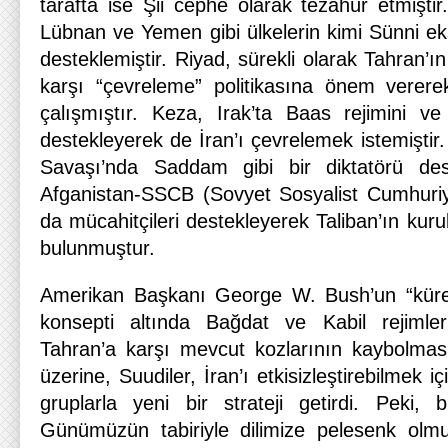
tarafta ise Şii cephe olarak tezahür etmiştir
Lübnan ve Yemen gibi ülkelerin kimi Sünni ek
desteklemiştir. Riyad, sürekli olarak Tahran’ın 
karşı “çevreleme” politikasına önem verere
çalışmıştır. Keza, Irak’ta Baas rejimini ve 
destekleyerek de İran’ı çevrelemek istemiştir. 
Savaşı’nda Saddam gibi bir diktatörü des
Afganistan-SSCB (Sovyet Sosyalist Cumhuriyet
da mücahitçileri destekleyerek Taliban’ın kuru
bulunmuştur.
Amerikan Başkanı George W. Bush’un “küres
konsepti altında Bağdat ve Kabil rejimleri
Tahran’a karşı mevcut kozlarının kaybolma
üzerine, Suudiler, İran’ı etkisizleştirebilmek i
gruplarla yeni bir strateji getirdi. Peki, 
Günümüzün tabiriyle dilimize pelesenk olmu