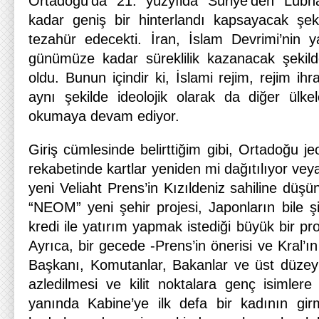
Ortadoğu’da 21. yüzyılda Suriye’den Lübn
kadar geniş bir hinterlandı kapsayacak şeki
tezahür edecekti. İran, İslam Devrimi’nin 
günümüze kadar süreklilik kazanacak şekilde
oldu. Bunun içindir ki, İslami rejim, rejim ihr
aynı şekilde ideolojik olarak da diğer ül
okumaya devam ediyor.
Giriş cümlesinde belirttiğim gibi, Ortadoğu je
rekabetinde kartlar yeniden mi dağıtılıyor vey
yeni Veliaht Prens’in Kızıldeniz sahiline dü
“NEOM” yeni şehir projesi, Japonların bile ş
kredi ile yatırım yapmak istediği büyük bir pro
Ayrıca, bir gecede -Prens’in önerisi ve Kral’
Başkanı, Komutanlar, Bakanlar ve üst düzey
azledilmesi ve kilit noktalara genç isimle
yanında Kabine’ye ilk defa bir kadının gir