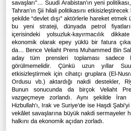
savaşları”… Suudi Arabistan’ın yeni politikası
Tahran’ın Şii hilali politikasını etkisizleştirecek
şekilde “devlet dışı” aktörlerle hareket etmek 
bu yeni strateji, dünyada petrol fiyatla
içerisindeki yolsuzluk-kayırmacılık dikkat
ekonomik olarak epey yüklü bir fatura çıkar
da… Bence Veliaht Prens Muhammed Bin Salm
aday tüm prensleri toplaması sadece 
görülmemelidir. Çünkü uzun yıllar Suud
etkisizleştirmek için cihatçı gruplara (El-N
Ordusu vb.) aktardığı nakdi destekler, Riy
Bunun sonucunda da birçok Veliaht Pren
vazgeçmeye zorlandı. Aynı şekilde İran 
Hizbullah’ı, Irak ve Suriye’de ise Haşdi Şabi’yi
vekâlet savaşlarına büyük nakdi sermayeler ha
halkını da ekonomik açıdan zorladı.