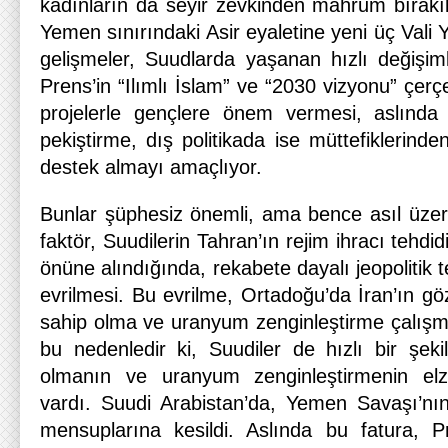
kadınların da seyir zevkinden mahrum bırak
Yemen sınırındaki Asir eyaletine yeni üç Vali 
gelişmeler, Suudlarda yaşanan hızlı değişiml
Prens’in “Ilımlı İslam” ve “2030 vizyonu” çerç
projelerle gençlere önem vermesi, aslında 
pekiştirme, dış politikada ise müttefiklerinde
destek almayı amaçlıyor.
Bunlar şüphesiz önemli, ama bence asıl üze
faktör, Suudilerin Tahran’ın rejim ihracı tehd
önüne alındığında, rekabete dayalı jeopolitik te
evrilmesi. Bu evrilme, Ortadoğu’da İran’ın g
sahip olma ve uranyum zenginleştirme çalışma
bu nedenledir ki, Suudiler de hızlı bir şek
olmanın ve uranyum zenginleştirmenin el
vardı. Suudi Arabistan’da, Yemen Savaşı’nı
mensuplarına kesildi. Aslında bu fatura, 