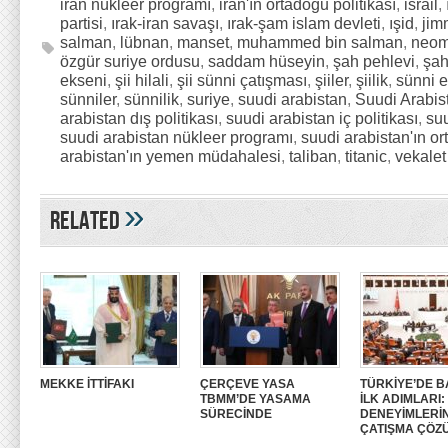
iran nükleer programı
,
iran'ın ortadoğu politikası
,
israil
,
partisi
,
ırak-iran savaşı
,
ırak-şam islam devleti
,
ışid
,
jim
salman
,
lübnan
,
manset
,
muhammed bin salman
,
neo
özgür suriye ordusu
,
saddam hüseyin
,
şah pehlevi
,
şah
ekseni
,
şii hilali
,
şii sünni çatışması
,
şiiler
,
şiilik
,
sünni 
sünniler
,
sünnilik
,
suriye
,
suudi arabistan
,
Suudi Arabis
arabistan dış politikası
,
suudi arabistan iç politikası
,
suu
suudi arabistan nükleer programı
,
suudi arabistan'ın or
arabistan'ın yemen müdahalesi
,
taliban
,
titanic
,
vekalet
»
Related
MEKKE İTTİFAKI
ÇERÇEVE YASA
TÜRKİYE’DE B
TBMM’DE YASAMA
İLK ADIMLARI
SÜRECİNDE
DENEYİMLERİ
ÇATIŞMA ÇÖZ