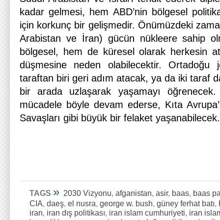
kadar gelmesi, hem ABD’nin bölgesel politika
için korkunç bir gelişmedir. Önümüzdeki zaman
Arabistan ve İran) gücün nükleere sahip ol
bölgesel, hem de küresel olarak herkesin 
düşmesine neden olabilecektir. Ortadoğu je
taraftan biri geri adım atacak, ya da iki taraf 
bir arada uzlaşarak yaşamayı öğrenecek
mücadele böyle devam ederse, Kıta Avrupa’s
Savaşları gibi büyük bir felaket yaşanabilecek.
»
TAGS
2030 Vizyonu
,
afganistan
,
asir
,
baas
,
baas par
CIA
,
daeş
,
el nusra
,
george w. bush
,
güney ferhat batı
,
iran
,
iran dış politikası
,
iran islam cumhuriyeti
,
iran isla