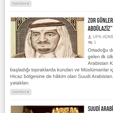
»
Read More
ZOR GÜNLER
ABDÜLAZİZ”
UPA-ADM
1
Ortadoğu d
gelen ilk ül
Arabistan Kr
başladığı topraklarda kurulan ve Müslümanlar içi
Hicaz bölgesine de hâkim olan Suudi Arabistan,
yatakları
»
Read More
SUUDİ ARAB