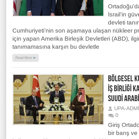
Ortadoğu’dak
İsrail’in g
devleti tan
Cumhuriyeti’nin son aşamaya ulaşan nükleer p
için yapan Amerika Birleşik Devletleri (ABD), ilgin
tanımamasına karşın bu devletle
»
Read More
BÖLGESEL K
İŞ BİRLİĞİ 
SUUDİ ARABİ
UPA-ADM
0
Giriş Ortad
bir barış ve 