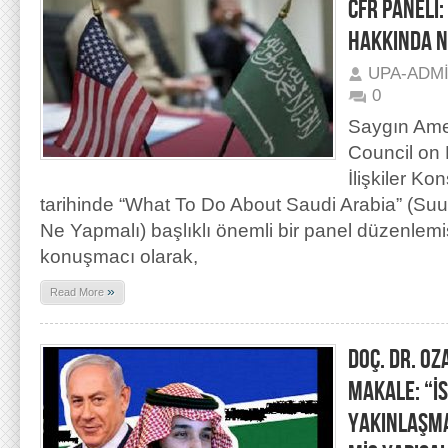
CFR PANELİ:
HAKKINDA N
UPA-ADM
0
Saygın Ame
Council on 
İlişkiler K
tarihinde “What To Do About Saudi Arabia” (Su
Ne Yapmalı) başlıklı önemli bir panel düzenlemiş
konuşmacı olarak,
»
Read More
DOÇ. DR. OZ
MAKALE: “İ
YAKINLAŞMA