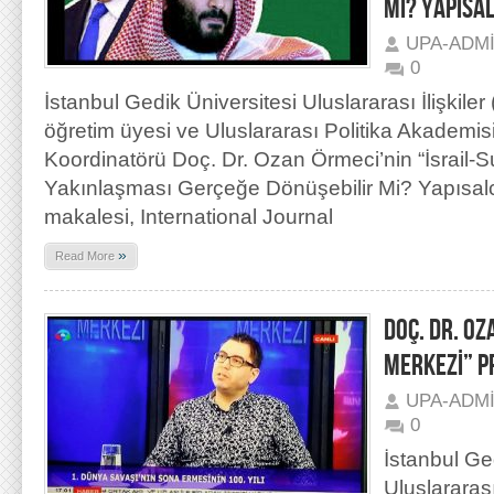
Mİ? YAPISAL
UPA-ADM
0
İstanbul Gedik Üniversitesi Uluslararası İlişkiler
öğretim üyesi ve Uluslararası Politika Akademi
Koordinatörü Doç. Dr. Ozan Örmeci’nin “İsrail-S
Yakınlaşması Gerçeğe Dönüşebilir Mi? Yapısalcı 
makalesi, International Journal
»
Read More
DOÇ. DR. O
MERKEZİ” P
UPA-ADM
0
İstanbul Ge
Uluslararası 