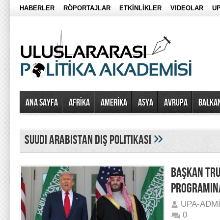
HABERLER
RÖPORTAJLAR
ETKİNLİKLER
VIDEOLAR
UP
Ana Sayfa
AFRİKA
AMERİKA
ASYA
AVRUPA
BALKA
»
suudi arabistan dış politikası
BAŞKAN TRU
PROGRAMINA
UPA-ADM
0