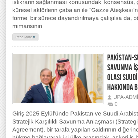
istikrarın sağlanması konusundaki konsensüs, 
küresel aktörlerin çabaları ile “Gazze Ateşkes
formel bir sürece dayandırılmaya çalışılsa da, 
mimarisinin
»
Read More
PAKİSTAN-S
SAVUNMA İŞ
OLASI SUUD
HAKKINDA B
UPA-ADM
0
Giriş 2025 Eylül’ünde Pakistan ve Suudi Arabi
Stratejik Karşılıklı Savunma Anlaşması (Strate
Agreement), bir tarafa yapılan saldırının diğerin
hükme bağlayarak iki ülke arasındaki askeri iş bir