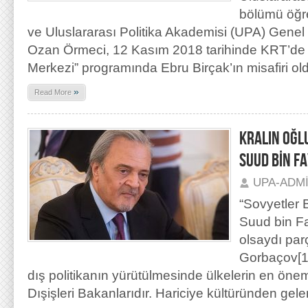
bölümü öğr
ve Uluslararası Politika Akademisi (UPA) Genel
Ozan Örmeci, 12 Kasım 2018 tarihinde KRT’de
Merkezi” programında Ebru Birçak’ın misafiri ol
»
Read More
KRALIN OĞLU
SUUD BİN F
UPA-ADM
“Sovyetler B
Suud bin Fa
olsaydı par
Gorbaçov[1] 
dış politikanın yürütülmesinde ülkelerin en öneml
Dışişleri Bakanlarıdır. Hariciye kültüründen gele