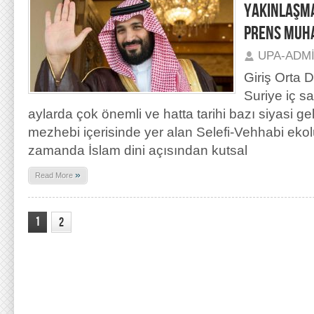
YAKINLAŞMA
PRENS MUH
UPA-ADM
Giriş Orta 
Suriye iç s
aylarda çok önemli ve hatta tarihi bazı siyasi g
mezhebi içerisinde yer alan Selefi-Vehhabi ekolü
zamanda İslam dini açısından kutsal
»
Read More
1
2