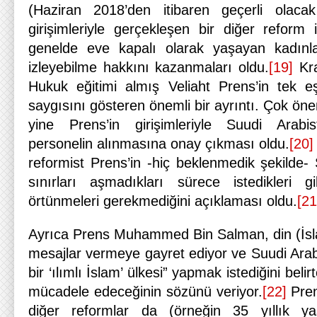
(Haziran 2018’den itibaren geçerli olacak
girişimleriyle gerçekleşen bir diğer reform 
genelde eve kapalı olarak yaşayan kadınl
izleyebilme hakkını kazanmaları oldu.
[19]
Kra
Hukuk eğitimi almış Veliaht Prens’in tek e
saygısını gösteren önemli bir ayrıntı. Çok önem
yine Prens’in girişimleriyle Suudi Arab
personelin alınmasına onay çıkması oldu.
[20]
reformist Prens’in -hiç beklenmedik şekilde-
sınırları aşmadıkları sürece istedikleri gi
örtünmeleri gerekmediğini açıklaması oldu.
[21
Ayrıca Prens Muhammed Bin Salman, din (İsl
mesajlar vermeye gayret ediyor ve Suudi Arabi
bir ‘ılımlı İslam’ ülkesi” yapmak istediğini belir
mücadele edeceğinin sözünü veriyor.
[22]
Pren
diğer reformlar da (örneğin 35 yıllık y