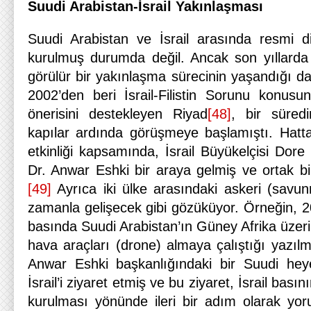
Suudi Arabistan-İsrail Yakınlaşması
Suudi Arabistan ve İsrail arasında resmi dip
kurulmuş durumda değil. Ancak son yıllarda 
görülür bir yakınlaşma sürecinin yaşandığı da 
2002’den beri İsrail-Filistin Sorunu konusun
önerisini destekleyen Riyad
[48]
, bir süredi
kapılar ardında görüşmeye başlamıştı. Hatt
etkinliği kapsamında, İsrail Büyükelçisi Dor
Dr. Anwar Eshki bir araya gelmiş ve ortak bi
[49]
Ayrıca iki ülke arasındaki askeri (savunm
zamanla gelişecek gibi gözüküyor. Örneğin, 20
basında Suudi Arabistan’ın Güney Afrika üzerin
hava araçları (drone) almaya çalıştığı yazılmı
Anwar Eshki başkanlığındaki bir Suudi heyet
İsrail’i ziyaret etmiş ve bu ziyaret, İsrail basını
kurulması yönünde ileri bir adım olarak yor