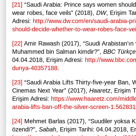
[21]
“Saudi Arabia: Prince says women should
wear robes, face veils” (2018),
DW
, Erişim Ta
Adresi:
http://www.dw.com/en/saudi-arabia-p
should-decide-whether-to-wear-robes-face-ve
[22]
Amir Rawash (2017), “Suudi Arabistan’ın v
Muhammed bin Salman kimdir?”,
BBC Türkçe
04.04.2018, Erişim Adresi:
http://www.bbc.com
dunya-40357188
.
[23]
“Saudi Arabia Lifts Thirty-five-year Ban, 
Cinemas Next Year” (2017),
Haaretz
, Erişim 
Erişim Adresi:
https://www.haaretz.com/middl
arabia-lifts-ban-off-the-silver-screen-1.56283
[24]
Mehmet Barlas (2017), “Suudiler yoksa K
özendi?”,
Sabah
, Erişim Tarihi: 04.04.2018, E