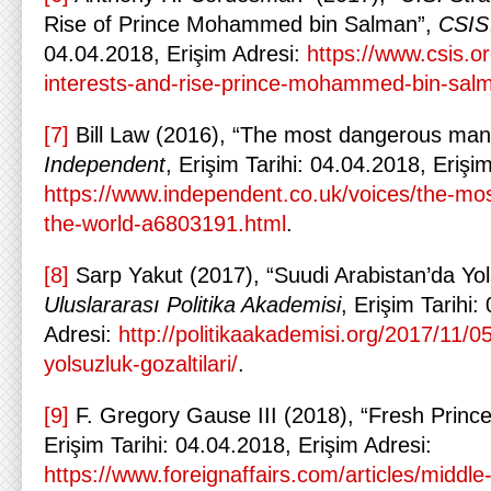
Rise of Prince Mohammed bin Salman”,
CSIS
04.04.2018, Erişim Adresi:
https://www.csis.or
interests-and-rise-prince-mohammed-bin-sal
[7]
Bill Law (2016), “The most dangerous man 
Independent
, Erişim Tarihi: 04.04.2018, Erişi
https://www.independent.co.uk/voices/the-mo
the-world-a6803191.html
.
[8]
Sarp Yakut (2017), “Suudi Arabistan’da Yols
Uluslararası Politika Akademisi
, Erişim Tarihi:
Adresi:
http://politikaakademisi.org/2017/11/0
yolsuzluk-gozaltilari/
.
[9]
F. Gregory Gause III (2018), “Fresh Princ
Erişim Tarihi: 04.04.2018, Erişim Adresi:
https://www.foreignaffairs.com/articles/middl