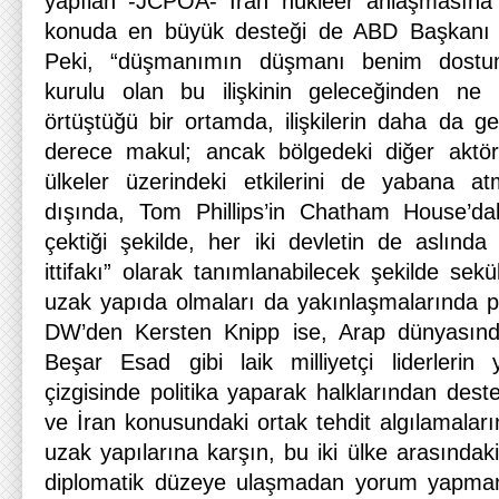
yapılan -JCPOA- İran nükleer anlaşmasına 
konuda en büyük desteği de ABD Başkanı Tr
Peki, “düşmanımın düşmanı benim dostum
kurulu olan bu ilişkinin geleceğinden ne b
örtüştüğü bir ortamda, ilişkilerin daha da g
derece makul; ancak bölgedeki diğer aktörl
ülkeler üzerindeki etkilerini de yabana a
dışında, Tom Phillips’in Chatham House’dak
çektiği şekilde, her iki devletin de aslında
ittifakı” olarak tanımlanabilecek şekilde sekü
uzak yapıda olmaları da yakınlaşmalarında poz
DW’den Kersten Knipp ise, Arap dünyası
Beşar Esad gibi laik milliyetçi liderlerin yıl
çizgisinde politika yaparak halklarından deste
ve İran konusundaki ortak tehdit algılamalarına
uzak yapılarına karşın, bu iki ülke arasındaki
diplomatik düzeye ulaşmadan yorum yapman