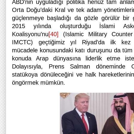
ABD’nin uyguladığı politika henüz tam anla
Orta Doğu’daki Kral ve tek adam yönetimleri
güçlenmeye başladığı da gözle görülür bir 
2015 yılında oluşturduğu İslami Aske
Koalisyonu’nu
[40]
(Islamic Military Counter
IMCTC) geçtiğimiz yıl Riyad’da ilk kez t
mücadele konusundaki katı duruşunu da tüm 
konuda Arap dünyasına liderlik etme iste
Dolayısıyla, Prens Salman döneminde 
statükoya dönüleceğini ve halk hareketlerini
öngörmek mümkün.