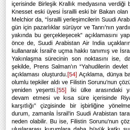
içerisinde Birleşik Krallık medyasına verdiği
Knesset eski üyesi İsrailli eski bir Bakan ola
Melchior da, “İsrailli yerleşimcilerin Suudi Arab
gün için pazarlıklar sürüyor ve Tanrı’nın yardım
yakında bu gerçekleşecek” açıklamasını yap
önce de, Suudi Arabistan Air India uçaklar
kullanarak İsrail’e uçma hakkı tanımış ve İsrail
Yakınlaşma sürecinin son noktasını ise, da
şekilde, Prens Salman’ın “Yahudilerin devle
açıklaması oluşturdu.
[54]
Açıklama, dünya bas
olumlu tepkiler aldı ve Filistin Sorunu’nun çö
yeniden yeşertti.
[55]
İki ülke arasındaki 
devam etmesi ve kısa süre içerisinde Riya
karşıtlığı” çizgisinde bir işbirliğine yönelme
durum, zamanla İsrail’in Suudi Arabistan tar
neden olabilir. Bu ise, Filistin Sorunu’nun çö
uluslararası kurumlara daha büyük katkı su