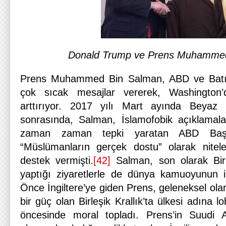
Donald Trump ve Prens Muhamme
Prens Muhammed Bin Salman, ABD ve Batı m
çok sıcak mesajlar vererek, Washington
arttırıyor. 2017 yılı Mart ayında Beyaz 
sonrasında, Salman, İslamofobik açıklamala
zaman zaman tepki yaratan ABD Başk
“Müslümanların gerçek dostu” olarak nite
destek vermişti.
[42]
Salman, son olarak Birl
yaptığı ziyaretlerle de dünya kamuoyunun ilg
Önce İngiltere’ye giden Prens, geleneksel ol
bir güç olan Birleşik Krallık’ta ülkesi adına l
öncesinde moral topladı. Prens’in Suudi Ar