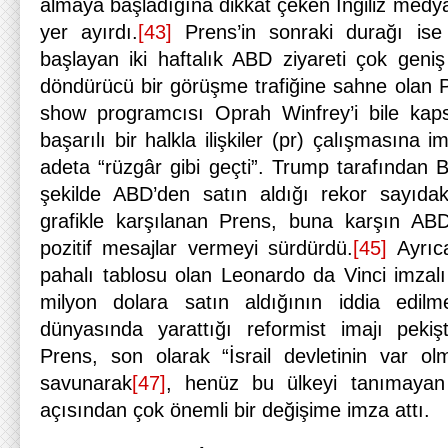
almaya başladığına dikkat çeken İngiliz medya
yer ayırdı.
[43]
Prens’in sonraki durağı ise
başlayan iki haftalık ABD ziyareti çok geni
döndürücü bir görüşme trafiğine sahne olan P
show programcısı Oprah Winfrey’i bile ka
başarılı bir halkla ilişkiler (pr) çalışmasına 
adeta “rüzgâr gibi geçti”. Trump tarafından B
şekilde ABD’den satın aldığı rekor sayıdaki
grafikle karşılanan Prens, buna karşın ABD 
pozitif mesajlar vermeyi sürdürdü.
[45]
Ayrıca
pahalı tablosu olan Leonardo da Vinci imzalı
milyon dolara satın aldığının iddia edilm
dünyasında yarattığı reformist imajı pekiş
Prens, son olarak “İsrail devletinin var o
savunarak
[47]
, henüz bu ülkeyi tanımayan 
açısından çok önemli bir değişime imza attı.