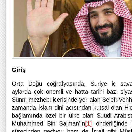
Giriş
Orta Doğu coğrafyasında, Suriye iç sava
aylarda çok önemli ve hatta tarihi bazı siya
Sünni mezhebi içerisinde yer alan Selefi-Vehha
zamanda İslam dini açısından kutsal olan Hi
bağlamında özel bir ülke olan Suudi Arabist
Muhammed Bin Salman’ın
[1]
önderliğinde
sürecinden geçiyor, hem de İsrail gibi Müs