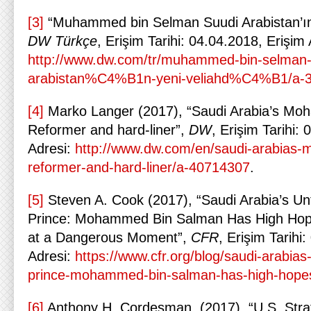
[3]
“Muhammed bin Selman Suudi Arabistan’ın 
DW Türkçe
, Erişim Tarihi: 04.04.2018, Erişim 
http://www.dw.com/tr/muhammed-bin-selman-
arabistan%C4%B1n-yeni-veliahd%C4%B1/a-
[4]
Marko Langer (2017), “Saudi Arabia’s Mo
Reformer and hard-liner”,
DW
, Erişim Tarihi:
Adresi:
http://www.dw.com/en/saudi-arabias
reformer-and-hard-liner/a-40714307
.
[5]
Steven A. Cook (2017), “Saudi Arabia’s U
Prince: Mohammed Bin Salman Has High Hope
at a Dangerous Moment”,
CFR
, Erişim Tarihi
Adresi:
https://www.cfr.org/blog/saudi-arabia
prince-mohammed-bin-salman-has-high-hopes
[6]
Anthony H. Cordesman (2017), “U.S. Strat