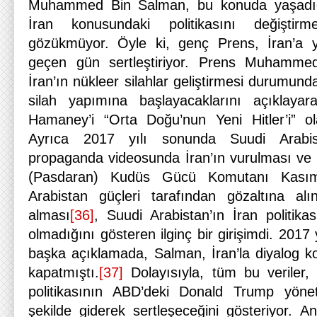
Muhammed Bin Salman, bu konuda yaşadığı 
İran konusundaki politikasını değiştir
gözükmüyor. Öyle ki, genç Prens, İran’a yö
geçen gün sertleştiriyor. Prens Muhammed
İran’ın nükleer silahlar geliştirmesi durumund
silah yapımına başlayacaklarını açıklayara
Hamaney’i “Orta Doğu’nun Yeni Hitler’i” ola
Ayrıca 2017 yılı sonunda Suudi Arabist
propaganda videosunda İran’ın vurulması ve 
(Pasdaran) Kudüs Gücü Komutanı Kasım
Arabistan güçleri tarafından gözaltına alı
alması
[36]
, Suudi Arabistan’ın İran politik
olmadığını gösteren ilginç bir girişimdi. 2017 y
başka açıklamada, Salman, İran’la diyalog k
kapatmıştı.
[37]
Dolayısıyla, tüm bu veriler, 
politikasının ABD’deki Donald Trump yönet
şekilde giderek sertleşeceğini gösteriyor. 