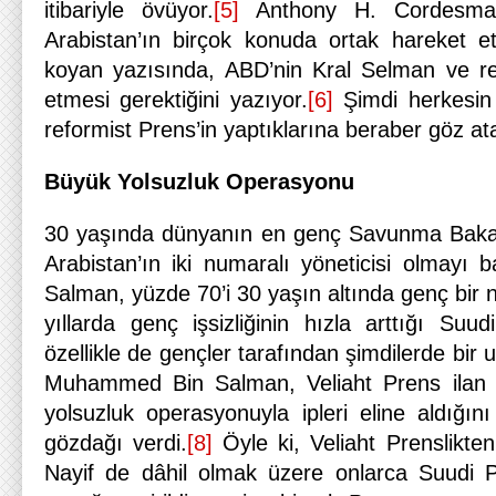
itibariyle övüyor.
[5]
Anthony H. Cordesma
Arabistan’ın birçok konuda ortak hareket et
koyan yazısında, ABD’nin Kral Selman ve re
etmesi gerektiğini yazıyor.
[6]
Şimdi herkesin
reformist Prens’in yaptıklarına beraber göz a
Büyük Yolsuzluk Operasyonu
30 yaşında dünyanın en genç Savunma Baka
Arabistan’ın iki numaralı yöneticisi olmay
Salman, yüzde 70’i 30 yaşın altında genç bir 
yıllarda genç işsizliğinin hızla arttığı Suu
özellikle de gençler tarafından şimdilerde bir 
Muhammed Bin Salman, Veliaht Prens ilan ed
yolsuzluk operasyonuyla ipleri eline aldığını
gözdağı verdi.
[8]
Öyle ki, Veliaht Prenslikt
Nayif de dâhil olmak üzere onlarca Suudi 