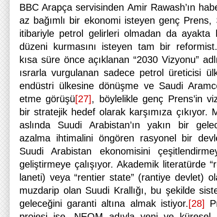
BBC Arapça servisinden Amir Rawash’ın habe
az bağımlı bir ekonomi isteyen genç Prens, 
itibariyle petrol gelirleri olmadan da ayakta
düzeni kurmasını isteyen tam bir reformist
kısa süre önce açıklanan “2030 Vizyonu” adlı
ısrarla vurgulanan sadece petrol üreticisi ü
endüstri ülkesine dönüşme ve Saudi Aramc
etme görüşü
[27]
, böylelikle genç Prens’in vi
bir stratejik hedef olarak karşımıza çıkıyo
aslında Suudi Arabistan’ın yakın bir gelece
azalma ihtimalini öngören rasyonel bir dev
Suudi Arabistan ekonomisini çeşitlendirmey
geliştirmeye çalışıyor. Akademik literatürde 
laneti) veya “rentier state” (rantiye devlet) 
muzdarip olan Suudi Krallığı, bu şekilde sis
geleceğini garanti altına almak istiyor.
[28]
Pr
projesi ise, NEOM adıyla yeni ve küresel b