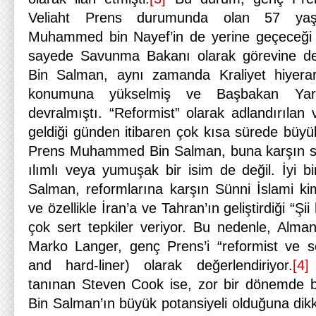
Veliaht Prens durumunda olan 57 yaşı
Muhammed bin Nayef’in de yerine geçeceği 
sayede Savunma Bakanı olarak görevine
Bin Salman, aynı zamanda Kraliyet hiyerarş
konumuna yükselmiş ve Başbakan Yardı
devralmıştı. “Reformist” olarak adlandırılan
geldiği günden itibaren çok kısa sürede büyü
Prens Muhammed Bin Salman, buna karşın san
ılımlı veya yumuşak bir isim de değil. İyi b
Salman, reformlarına karşın Sünni İslami kim
ve özellikle İran’a ve Tahran’ın geliştirdiği “Şii 
çok sert tepkiler veriyor. Bu nedenle, Alm
Marko Langer, genç Prens’i “reformist ve ser
and hard-liner) olarak değerlendiriyor.
[4]
C
tanınan Steven Cook ise, zor bir dönemd
Bin Salman’ın büyük potansiyeli olduğuna dik