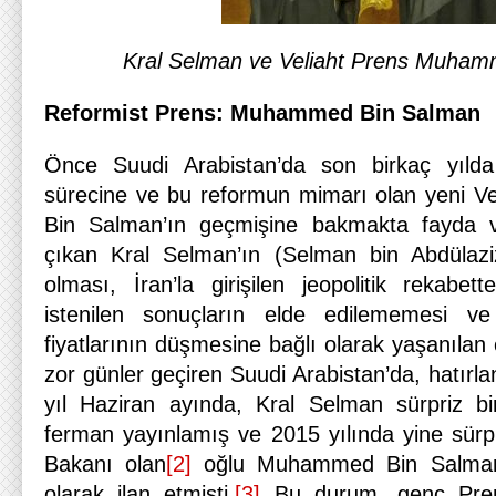
Kral Selman ve Veliaht Prens Muha
Reformist Prens: Muhammed Bin Salman
Önce Suudi Arabistan’da son birkaç yılda
sürecine ve bu reformun mimarı olan yeni 
Bin Salman’ın geçmişine bakmakta fayda v
çıkan Kral Selman’ın (Selman bin Abdülaz
olması, İran’la girişilen jeopolitik rekab
istenilen sonuçların elde edilememesi 
fiyatlarının düşmesine bağlı olarak yaşanılan
zor günler geçiren Suudi Arabistan’da, hatırla
yıl Haziran ayında, Kral Selman sürpriz bi
ferman yayınlamış ve 2015 yılında yine sürp
Bakanı olan
[2]
oğlu Muhammed Bin Salman’ı
olarak ilan etmişti.
[3]
Bu durum, genç Pren