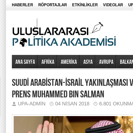
HABERLER
RÖPORTAJLAR
ETKİNLİKLER
VIDEOLAR
UP
Ana Sayfa
AFRİKA
AMERİKA
ASYA
AVRUPA
BALKA
SUUDİ ARABİSTAN-İSRAİL YAKINLAŞMASI 
PRENS MUHAMMED BIN SALMAN
UPA-ADMIN
04 NISAN 2018
6.801 OKUNM