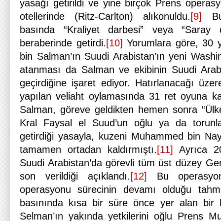
yasağı getirildi ve yine birçok Prens opera
otellerinde (Ritz-Carlton) alıkonuldu.
[9]
Bu 
basında “Kraliyet darbesi” veya “Saray d
beraberinde getirdi.
[10]
Yorumlara göre, 30 y
bin Salman’ın Suudi Arabistan’ın yeni Washin
atanması da Salman ve ekibinin Suudi Arabi
geçirdiğine işaret ediyor. Hatırlanacağı üze
yapılan veliaht oylamasında 31 ret oyuna ka
Salman, göreve geldikten hemen sonra “Ülke
Kral Faysal el Suud’un oğlu ya da torunlar
getirdiği yasayla, kuzeni Muhammed bin Nayif
tamamen ortadan kaldırmıştı.
[11]
Ayrıca 20
Suudi Arabistan’da görevli tüm üst düzey Gen
son verildiği açıklandı.
[12]
Bu operasyonu
operasyonu sürecinin devamı olduğu tahmi
basınında kısa bir süre önce yer alan bir 
Selman’ın yakında yetkilerini oğlu Prens