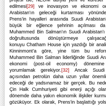
edilmesi
[29]
ve inovasyon ve ekonomi oda
Arabistan’ın geleceği kurtarması yönünde
Prens’in hayalleri arasında Suudi Arabista
büyük bir eğlence şehrinin açılması da
Muhammed Bin Salman’ın Suudi Arabistan’ı
doğrultusunda dönüştürmeye çalışaca
konuyu Chatham House için yazdığı bir anal
Kinninmont’a göre, yine tüm bu reform 
Muhammed Bin Salman liderliğinde Suudi Arab
ekonomi (post-oil economy) dönemine 
yorumlamak gerekiyor.
[32]
Ancak Suudi A
açısından petrolün daha uzun yıllar önem
edeceği de yadsınamaz bir gerçek. Bu neden
Çin Halk Cumhuriyeti gibi enerji açığı ola
dönemde daha yakın ekonomik ilişkiler kurm
gözüküyor. Ek olarak, Prens’in başlattığı yo