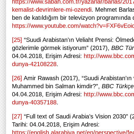
https://www.sabah.com.tr/yazarlar/barlas/201
kemalist-devrimlere-mi-ozendi
. Mehmet Barla
ben de katıldığım bir televizyon programında 
https://www.youtube.com/watch?v=FXF6vEoi
[25]
“Suudi Arabistan’ın Veliaht Prensi: Ölmed
gözlerimle görmek istiyorum” (2017),
BBC Tür
04.04.2018, Erişim Adresi:
http://www.bbc.com
dunya-42108228
.
[26]
Amir Rawash (2017), “Suudi Arabistan’ın v
Muhammed bin Salman kimdir?”,
BBC Türkçe
04.04.2018, Erişim Adresi:
http://www.bbc.com
dunya-40357188
.
[27]
“Full text of Saudi Arabia’s Vision 2030” 
Tarihi: 04.04.2018, Erişim Adresi:
https://english.alarabiya.net/en/perspective/f