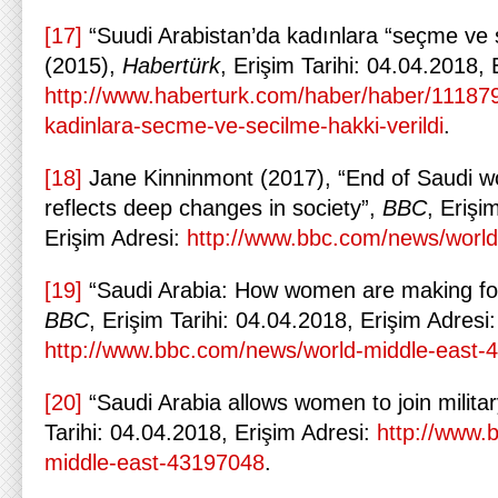
[17]
“Suudi Arabistan’da kadınlara “seçme ve s
(2015),
Habertürk
, Erişim Tarihi: 04.04.2018, 
http://www.haberturk.com/haber/haber/111879
kadinlara-secme-ve-secilme-hakki-verildi
.
[18]
Jane Kinninmont (2017), “End of Saudi w
reflects deep changes in society”,
BBC
, Erişi
Erişim Adresi:
http://www.bbc.com/news/worl
[19]
“Saudi Arabia: How women are making foot
BBC
, Erişim Tarihi: 04.04.2018, Erişim Adresi:
http://www.bbc.com/news/world-middle-east-
[20]
“Saudi Arabia allows women to join milita
Tarihi: 04.04.2018, Erişim Adresi:
http://www.
middle-east-43197048
.