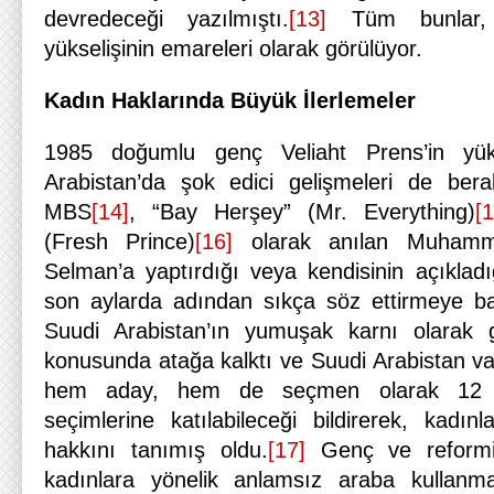
devredeceği yazılmıştı.
[13]
Tüm bunlar, 
yükselişinin emareleri olarak görülüyor.
Kadın Haklarında Büyük İlerlemeler
1985 doğumlu genç Veliaht Prens’in yü
Arabistan’da şok edici gelişmeleri de bera
MBS
[14]
, “Bay Herşey” (Mr. Everything)
[1
(Fresh Prince)
[16]
olarak anılan Muhamm
Selman’a yaptırdığı veya kendisinin açıkladı
son aylarda adından sıkça söz ettirmeye baş
Suudi Arabistan’ın yumuşak karnı olarak g
konusunda atağa kalktı ve Suudi Arabistan va
hem aday, hem de seçmen olarak 12 Ar
seçimlerine katılabileceği bildirerek, kad
hakkını tanımış oldu.
[17]
Genç ve reformi
kadınlara yönelik anlamsız araba kullanm