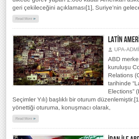
geri çekileceğini açıklaması[1], Suriye’nin gel
»
Read More
LATİN AMERİ
UPA-ADM
ABD merkez
kuruluşu Co
Relations 
tarihinde “L
Elections” 
Seçimler Yılı) başlıklı bir oturum düzenlemiştir.
yönettiği oturuma, konuşmacı olarak,
»
Read More