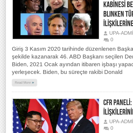
KABİNESİ BE
BLINKEN TÜ
İLİŞKİLERİN
UPA-ADM
0
Giriş 3 Kasım 2020 tarihinde düzenlenen Başkanl
şekilde kazanarak 46. ABD Başkanı seçilen De
Biden, 2021 Ocak ayından itibaren işbaşı yap
yerleşecek. Biden, bu süreçte rakibi Donald
»
Read More
CFR PANELİ
İLİŞKİLERİN
UPA-ADM
0