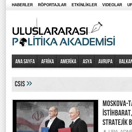
HABERLER
RÖPORTAJLAR
ETKİNLİKLER
VIDEOLAR
UP
Ana Sayfa
AFRİKA
AMERİKA
ASYA
AVRUPA
BALKA
»
csis
MOSKOVA-T
İSTİHBARAT,
STRATEJİK B
UPA-ADM