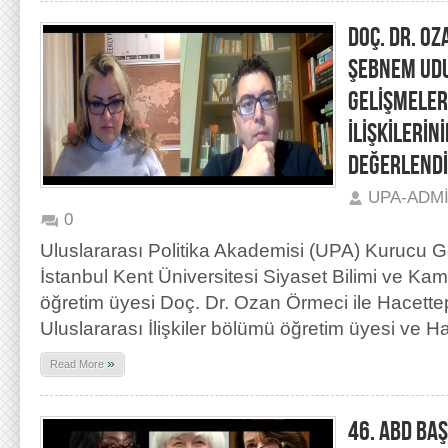
DOÇ. DR. OZ
ŞEBNEM UDU
GELİŞMELER
İLİŞKİLERİN
DEĞERLENDİ
UPA-ADM
0
Uluslararası Politika Akademisi (UPA) Kurucu 
İstanbul Kent Üniversitesi Siyaset Bilimi ve K
öğretim üyesi Doç. Dr. Ozan Örmeci ile Hacette
Uluslararası İlişkiler bölümü öğretim üyesi ve H
»
Read More
46. ABD BAŞ