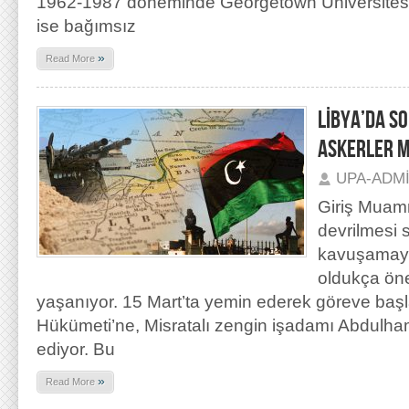
1962-1987 döneminde Georgetown Üniversitesi’
ise bağımsız
»
Read More
LİBYA’DA SO
ASKERLER M
UPA-ADM
Giriş Muam
devrilmesi s
kavuşamayan
oldukça öne
yaşanıyor. 15 Mart’ta yemin ederek göreve başla
Hükümeti’ne, Misratalı zengin işadamı Abdulh
ediyor. Bu
»
Read More