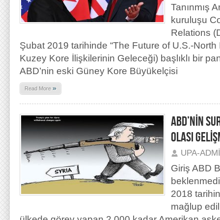
Tanınmış A
kuruluşu Co
Relations (D
Şubat 2019 tarihinde “The Future of U.S.-North
Kuzey Kore İlişkilerinin Geleceği) başlıklı bir pa
ABD’nin eski Güney Kore Büyükelçisi
»
Read More
ABD’NİN SUR
OLASI GELİ
UPA-ADM
Giriş ABD 
beklenmedik
2018 tarihi
mağlup edil
ülkede görev yapan 2.000 kadar Amerikan asker