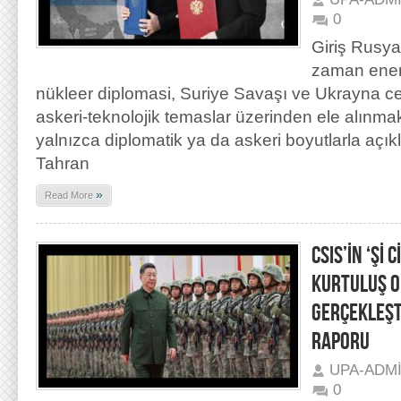
0
Giriş Rusya-
zaman enerji 
nükleer diplomasi, Suriye Savaşı ve Ukrayna c
askeri-teknolojik temaslar üzerinden ele alınmak
yalnızca diplomatik ya da askeri boyutlarla aç
Tahran
»
Read More
CSIS’İN ‘Şİ 
KURTULUŞ 
GERÇEKLEŞT
RAPORU
UPA-ADM
0