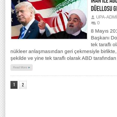
İRAN İLE AB
DÜELLOSU G
UPA-ADM
0
8 Mayıs 20
Başkanı Don
tek taraflı
nükleer anlaşmasından geri çekmesiyle birlikte
şekilde ve yine tek taraflı olarak ABD tarafından
»
Read More
1
2