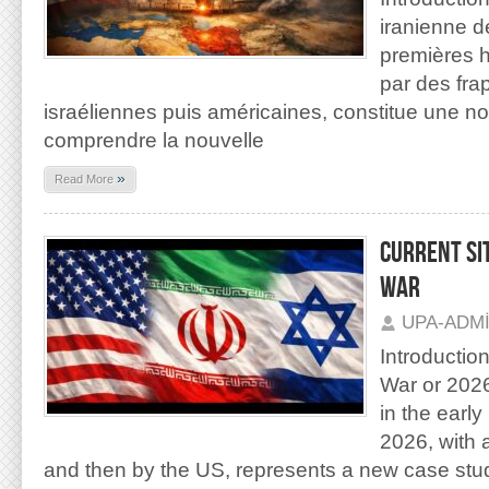
iranienne d
premières h
par des fra
israéliennes puis américaines, constitue une n
comprendre la nouvelle
»
Read More
CURRENT SI
WAR
UPA-ADM
Introductio
War or 202
in the earl
2026, with ai
and then by the US, represents a new case stu