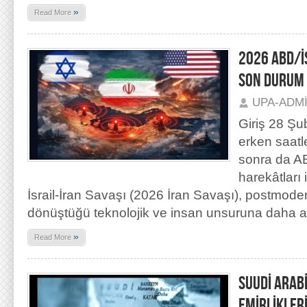
»
Read More
2026 ABD/İ
SON DURUM
UPA-ADM
Giriş 28 Şu
erken saatl
sonra da A
harekâtları
İsrail-İran Savaşı (2026 İran Savaşı), postmod
dönüştüğü teknolojik ve insan unsuruna daha 
»
Read More
SUUDİ ARAB
EMİRLİKLER