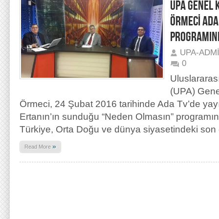
UPA GENEL 
ÖRMECİ ADA
PROGRAMIN
UPA-ADM
0
Uluslararas
(UPA) Gene
Örmeci, 24 Şubat 2016 tarihinde Ada Tv’de yay
Ertanın’ın sunduğu “Neden Olmasın” programına 
Türkiye, Orta Doğu ve dünya siyasetindeki son 
»
Read More