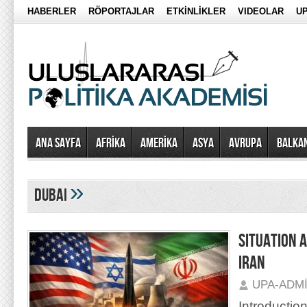
HABERLER
RÖPORTAJLAR
ETKİNLİKLER
VIDEOLAR
UP
Ana Sayfa
AFRİKA
AMERİKA
ASYA
AVRUPA
BALKA
»
dubai
SITUATION 
IRAN
UPA-ADM
Introductio