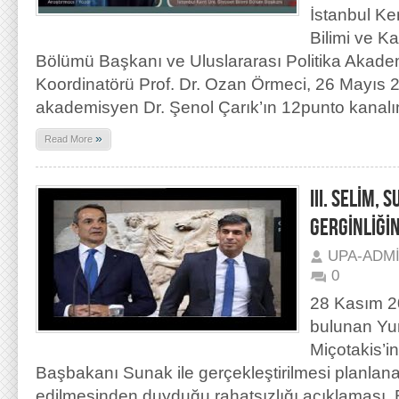
İstanbul Ke
Bilimi ve K
Bölümü Başkanı ve Uluslararası Politika Akad
Koordinatörü Prof. Dr. Ozan Örmeci, 26 Mayıs 2
akademisyen Dr. Şenol Çarık’ın 12punto kanalı
»
Read More
III. SELİM,
GERGİNLİĞİ
UPA-ADM
0
28 Kasım 2
bulunan Yu
Miçotakis’in
Başbakanı Sunak ile gerçekleştirilmesi planlanan
edilmesinden duyduğu rahatsızlığı açıklaması, Bi