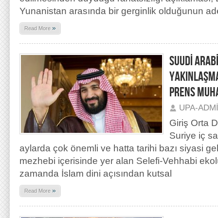
Yunanistan arasında bir gerginlik olduğunun ade
»
Read More
SUUDİ ARAB
YAKINLAŞMA
PRENS MUH
UPA-ADM
Giriş Orta 
Suriye iç s
aylarda çok önemli ve hatta tarihi bazı siyasi g
mezhebi içerisinde yer alan Selefi-Vehhabi ekolü
zamanda İslam dini açısından kutsal
»
Read More