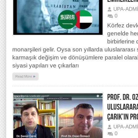
UPA-ADM
0
Körfez devle
genelde he
birbirlerine
monarşileri gelir. Oysa son yıllarda uluslararası
karmaşık değişim ve dönüşümlere paralel olarak
siyasi yapıları ve çıkarları
»
Read More
PROF. DR. O
ULUSLARARA
ÇARIK’IN P
UPA-ADM
0