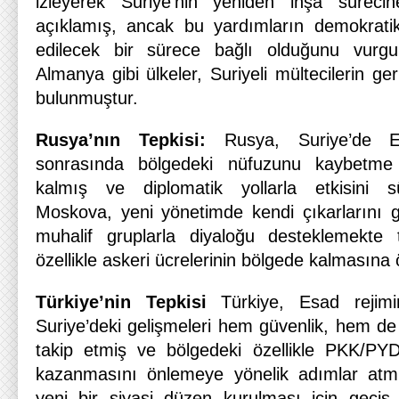
izleyerek Suriye’nin yeniden inşa sürecin
açıklamış, ancak bu yardımların demokratik
edilecek bir sürece bağlı olduğunu vurgu
Almanya gibi ülkeler, Suriyeli mültecilerin ge
bulunmuştur.
Rusya’nın Tepkisi:
Rusya, Suriye’de Es
sonrasında bölgedeki nüfuzunu kaybetme r
kalmış ve diplomatik yollarla etkisini s
Moskova, yeni yönetimde kendi çıkarlarını ga
muhalif gruplarla diyaloğu desteklemekte
özellikle askeri ücrelerinin bölgede kalmasına
Türkiye’nin Tepkisi
Türkiye, Esad rejimin
Suriye’deki gelişmeleri hem güvenlik, hem de
takip etmiş ve bölgedeki özellikle PKK/PY
kazanmasını önlemeye yönelik adımlar atmış
yeni bir siyasi düzen kurulması için geçiş 