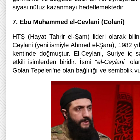
siyasi nüfuz kazanmayı hedeflemektedir.
7.
Ebu Muhammed el-Cevlani (Colani)
HTŞ (Hayat Tahrir el-Şam) lideri olarak bi
Ceylani (yeni ismiyle Ahmed el-Şara), 1982 yıl
kentinde doğmuştur. El-Ceylani, Suriye iç 
etkili isimlerden biridir. İsmi “
el-Ceylani
” ola
Golan Tepeleri’ne olan bağlılığı ve sembolik v