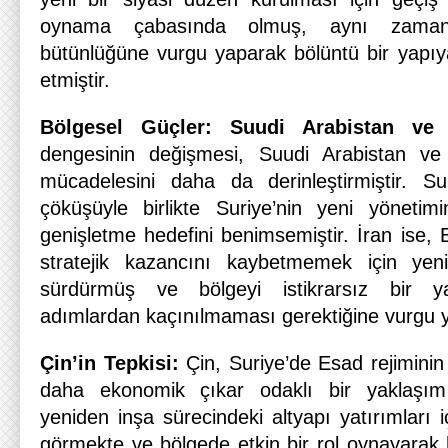
oynama çabasında olmuş, aynı zamand
bütünlüğüne vurgu yaparak bölüntü bir yapı
etmiştir.
Bölgesel Güçler: Suudi Arabistan ve 
dengesinin değişmesi, Suudi Arabistan ve
mücadelesini daha da derinleştirmiştir. Su
çöküşüyle birlikte Suriye’nin yeni yönetim
genişletme hedefini benimsemiştir. İran ise,
stratejik kazancını kaybetmemek için yen
sürdürmüş ve bölgeyi istikrarsız bir ya
adımlardan kaçınılmaması gerektiğine vurgu y
Çin’in Tepkisi:
Çin, Suriye’de Esad rejimini
daha ekonomik çıkar odaklı bir yaklaşım 
yeniden inşa sürecindeki altyapı yatırımları i
görmekte ve bölgede etkin bir rol oynayara