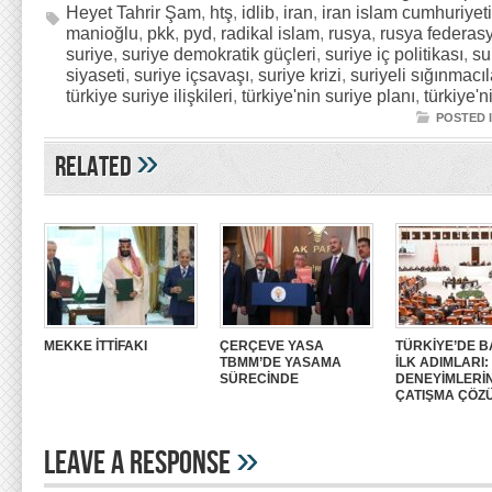
Heyet Tahrir Şam
,
htş
,
idlib
,
iran
,
iran islam cumhuriyeti
manioğlu
,
pkk
,
pyd
,
radikal islam
,
rusya
,
rusya federas
suriye
,
suriye demokratik güçleri
,
suriye iç politikası
,
su
siyaseti
,
suriye içsavaşı
,
suriye krizi
,
suriyeli sığınmacıl
türkiye suriye ilişkileri
,
türkiye'nin suriye planı
,
türkiye'n
POSTED 
»
Related
MEKKE İTTİFAKI
ÇERÇEVE YASA
TÜRKİYE’DE B
TBMM’DE YASAMA
İLK ADIMLARI
SÜRECİNDE
DENEYİMLERİ
ÇATIŞMA ÇÖZ
»
Leave A Response