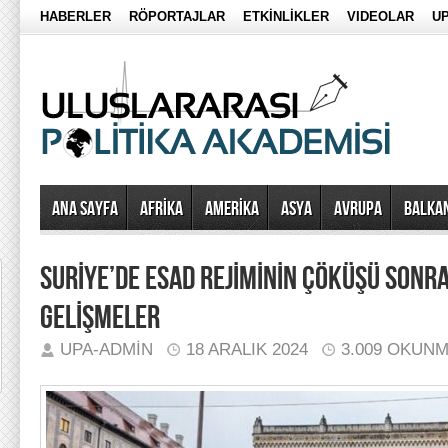
HABERLER
RÖPORTAJLAR
ETKİNLİKLER
VIDEOLAR
UP
Ana Sayfa
AFRİKA
AMERİKA
ASYA
AVRUPA
BALKA
SURİYE’DE ESAD REJİMİNİN ÇÖKÜŞÜ SONR
GELİŞMELER
UPA-ADMIN
18 ARALIK 2024
3.009 OKUN