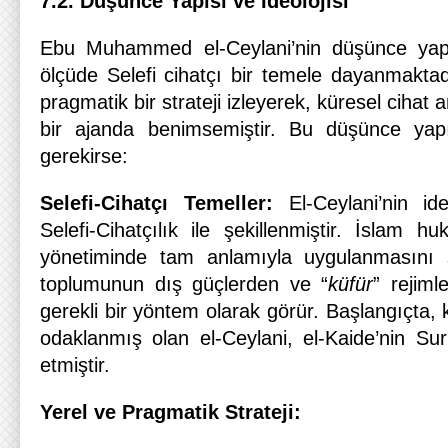
7.2. Düşünce Yapısı ve İdeolojisi
Ebu Muhammed el-Ceylani’nin düşünce yapıs
ölçüde Selefi cihatçı bir temele dayanmakta
pragmatik bir strateji izleyerek, küresel cihat 
bir ajanda benimsemiştir. Bu düşünce yapı
gerekirse:
Selefi-Cihatçı Temeller:
El-Ceylani’nin id
Selefi-Cihatçılık ile şekillenmiştir. İslam h
yönetiminde tam anlamıyla uygulanmasını 
toplumunun dış güçlerden ve “
küfür
” rejiml
gerekli bir yöntem olarak görür. Başlangıçta, 
odaklanmış olan el-Ceylani, el-Kaide’nin Sur
etmiştir.
Yerel ve Pragmatik Strateji: