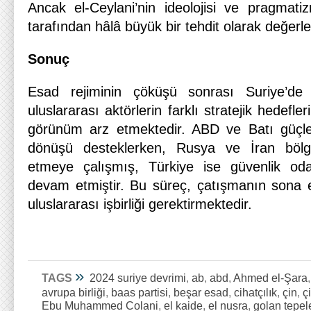
Ancak el-Ceylani’nin ideolojisi ve pragmatiz
tarafından hâlâ büyük bir tehdit olarak değerle
Sonuç
Esad rejiminin çöküşü sonrası Suriye’de 
uluslararası aktörlerin farklı stratejik hedefle
görünüm arz etmektedir. ABD ve Batı güçler
dönüşü desteklerken, Rusya ve İran bölged
etmeye çalışmış, Türkiye ise güvenlik odak
devam etmiştir. Bu süreç, çatışmanın sona e
uluslararası işbirliği gerektirmektedir.
»
TAGS
2024 suriye devrimi
,
ab
,
abd
,
Ahmed el-Şara
avrupa birliği
,
baas partisi
,
beşar esad
,
cihatçılık
,
çin
,
ç
Ebu Muhammed Colani
,
el kaide
,
el nusra
,
golan tepel