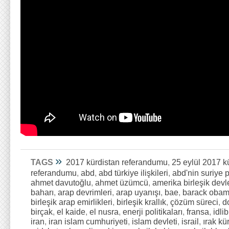
»
TAGS
2017 kürdistan referandumu
,
25 eylül 2017 k
referandumu
,
abd
,
abd türkiye ilişkileri
,
abd'nin suriye p
ahmet davutoğlu
,
ahmet üzümcü
,
amerika birleşik devle
baharı
,
arap devrimleri
,
arap uyanışı
,
bae
,
barack oba
birleşik arap emirlikleri
,
birleşik krallık
,
çözüm süreci
,
d
birçak
,
el kaide
,
el nusra
,
enerji politikaları
,
fransa
,
idlib
iran
,
iran islam cumhuriyeti
,
islam devleti
,
israil
,
ırak kür