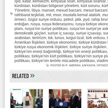
ışid
,
katar
,
kemalizm
,
kimyasal silah
,
kimyasal silahlar
,
kürdistan
,
kürdistan bölgesel yönetimi
,
kürt sorunu
,
kürt
Yönetimi
,
libya
,
manset
,
mesud barzani
,
mesut barzani
istihbarat teşkilatı
,
mit
,
mısır
,
mustafa kemal atatürk
,
mu
örmeci
,
özgür suriye ordusu
,
petrol
,
pkk
,
pyd
,
rahip brun
erdoğan
,
rusya
,
rusya federasyonu
,
rusya türkiye ekonom
planı
,
rusya'nın suriye politikası
,
rusya'nın suriye'ye as
demokratik güçleri
,
suriye iç savaşı
,
suriye içsavaşı
,
sur
arabistan
,
terörizm
,
tsk
,
tunus
,
turgut özal
,
türk ordusu
,
Amerikan İlişkileri
,
türkiye ekonomisi
,
türkiye kürdistan 
türkiye rusya ekonomik ilişkileri
,
türkiye suriye ilişkileri
türkiye'nin enerji bağımlılığı
,
türkiye'nin enerji politikası
politikası
,
türkiye'nin kürt politikası
,
türkiye'nin suriye pl
politikası
,
türkiye'nin terörle mücadele politikası
,
vladim
»
POSTED IN
AMERİKA
,
KAFKASYA
,
ORTAD
»
Related