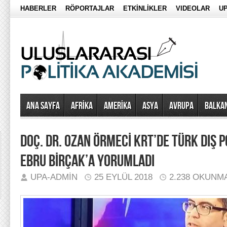
HABERLER
RÖPORTAJLAR
ETKİNLİKLER
VIDEOLAR
UP
Ana Sayfa
AFRİKA
AMERİKA
ASYA
AVRUPA
BALKA
DOÇ. DR. OZAN ÖRMECİ KRT’DE TÜRK DIŞ P
EBRU BİRÇAK’A YORUMLADI
UPA-ADMIN
25 EYLÜL 2018
2.238 OKUNM