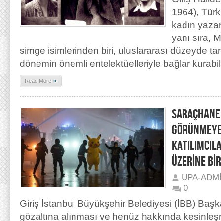
1964), Türk
kadın yazar
yanı sıra, 
simge isimlerinden biri, uluslararası düzeyde t
dönemin önemli entelektüelleriyle bağlar kurabil
»
Read More
SARAÇHANE
GÖRÜNMEYE
KATILIMCIL
ÜZERİNE Bİ
UPA-ADM
0
Giriş İstanbul Büyükşehir Belediyesi (İBB) Ba
gözaltına alınması ve henüz hakkında kesinleşmi