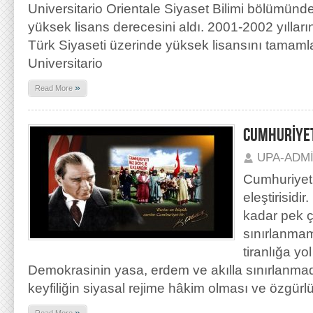
Universitario Orientale Siyaset Bilimi bölümünde
yüksek lisans derecesini aldı. 2001-2002 yılla
Türk Siyaseti üzerinde yüksek lisansını tamamlad
Universitario
»
Read More
CUMHURİYET
UPA-ADM
Cumhuriyet,
eleştirisidi
kadar pek 
sınırlanmamı
tiranlığa yo
Demokrasinin yasa, erdem ve akılla sınırlanmad
keyfiliğin siyasal rejime hâkim olması ve özgürlü
»