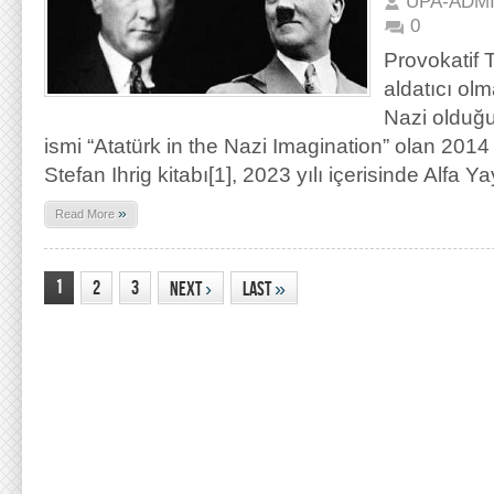
UPA-ADM
0
Provokatif T
aldatıcı olm
Nazi olduğun
ismi “Atatürk in the Nazi Imagination” olan 201
Stefan Ihrig kitabı[1], 2023 yılı içerisinde Alfa Y
»
Read More
1
2
3
Next
›
Last
»