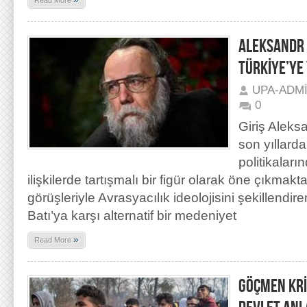
Read More
ALEKSANDR 
TÜRKİYE’YE
UPA-ADM
0
Giriş Aleks
son yıllard
politikaları
ilişkilerde tartışmalı bir figür olarak öne çıkmakta
görüşleriyle Avrasyacılık ideolojisini şekillendi
Batı’ya karşı alternatif bir medeniyet
»
Read More
GÖÇMEN KRİ