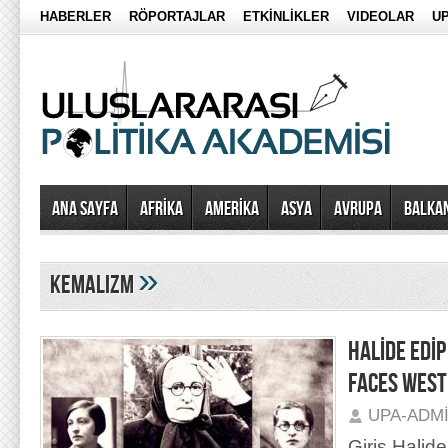
HABERLER
RÖPORTAJLAR
ETKİNLİKLER
VIDEOLAR
UP
Ana Sayfa
AFRİKA
AMERİKA
ASYA
AVRUPA
BALKA
»
kemalizm
HALİDE EDİ
FACES WEST
UPA-ADM
Giriş Halid