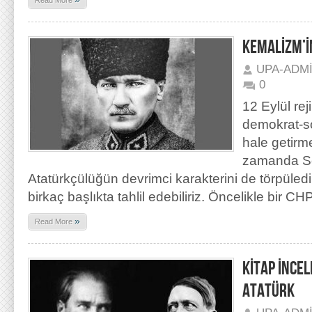
Read More
KEMALİZM’İ
UPA-ADM
0
12 Eylül re
demokrat-so
hale getirm
zamanda Sol
Atatürkçülüğün devrimci karakterini de törpüledi
birkaç başlıkta tahlil edebiliriz. Öncelikle bir 
»
Read More
KİTAP İNCEL
ATATÜRK