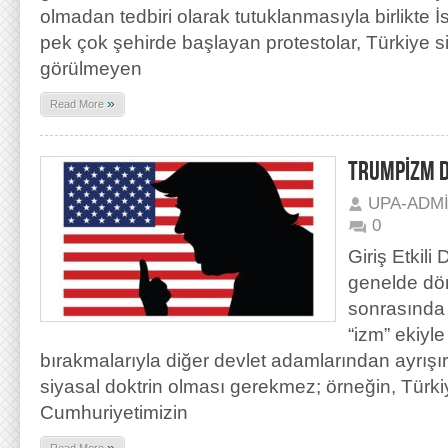
olmadan tedbiri olarak tutuklanmasıyla birlikte
pek çok şehirde başlayan protestolar, Türkiye s
görülmeyen
»
Read More
TRUMPİZM D
UPA-ADM
0
Giriş Etkili
genelde dö
sonrasında
“izm” ekiyle
bırakmalarıyla diğer devlet adamlarından ayrışırla
siyasal doktrin olması gerekmez; örneğin, Türk
Cumhuriyetimizin
»