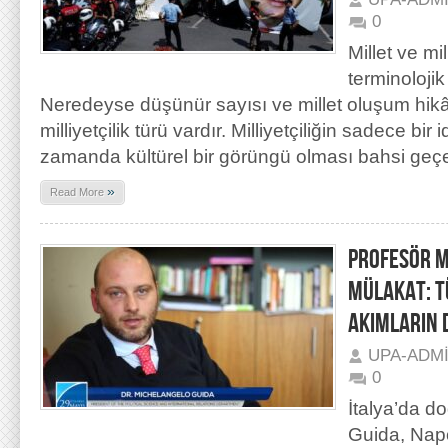
0
Millet ve mil
terminolojik
Neredeyse düşünür sayısı ve millet oluşum hikây
milliyetçilik türü vardır. Milliyetçiliğin sadece bir 
zamanda kültürel bir görüngü olması bahsi geç
»
Read More
PROFESÖR M
MÜLAKAT: T
AKIMLARIN
UPA-ADM
0
İtalya’da d
Guida, Napo