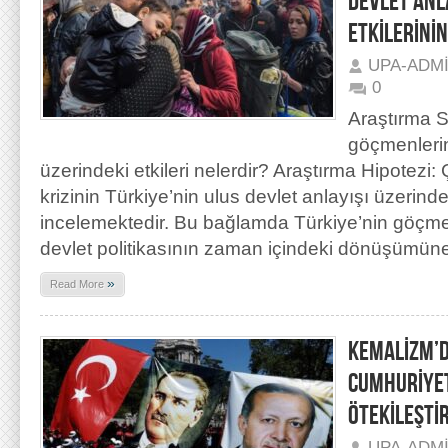
DEVLET ANL
ETKİLERİNİ
UPA-ADM
0
Araştırma S
göçmenlerin
üzerindeki etkileri nelerdir? Araştırma Hipotez
krizinin Türkiye’nin ulus devlet anlayışı üzerindek
incelemektedir. Bu bağlamda Türkiye’nin göçmen
devlet politikasının zaman içindeki dönüşümüne
»
Read More
KEMALİZM’D
CUMHURİYET
ÖTEKİLEŞTİ
UPA-ADM