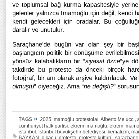
ve toplumsal bağ kurma kapasitesiyle yerine g
gelenler yalnızca İmamoğlu için değil, kendi ha
kendi gelecekleri için oradalar. Bu çoğull
daralır ve unutulur.
Saraçhane’de bugün var olan şey bir başl
başlangıcın politik bir dönüşüme evrilebilmes
yönsüz kalabalıkların bir “
siyasal özne
”ye dö
takdirde bu protesto da önceki birçok harek
fotoğraf, bir anı olarak arşive kaldırılacak. Ve
olmuştu
” diyeceğiz. Ama “
ne değişti?
” sorusu
»
TAGS
2025 imamoğlu protestolaı
,
Alberto Melucci
,
cumhuriyet halk partisi
,
ekrem imamoğlu
,
ekrem imamoğ
istanbul
,
istanbul büyükşehir belediyesi
,
kemalizm
,
ma
BAYKAN
,
pikaçu
,
protesto
,
protesto kültürü
,
saraçhane