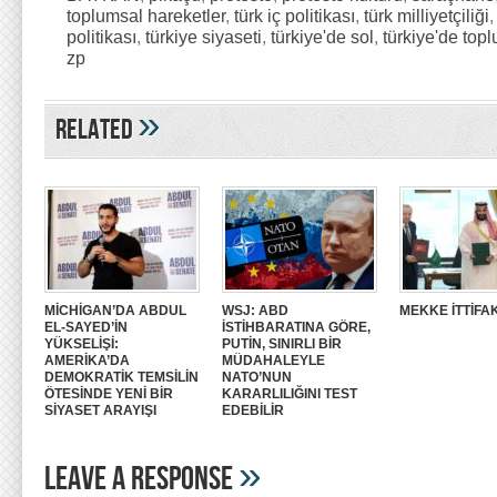
toplumsal hareketler
,
türk iç politikası
,
türk milliyetçiliği
politikası
,
türkiye siyaseti
,
türkiye'de sol
,
türkiye'de top
zp
»
Related
MİCHİGAN’DA ABDUL
WSJ: ABD
MEKKE İTTİFAK
EL-SAYED’İN
İSTİHBARATINA GÖRE,
YÜKSELİŞİ:
PUTİN, SINIRLI BİR
AMERİKA’DA
MÜDAHALEYLE
DEMOKRATİK TEMSİLİN
NATO’NUN
ÖTESİNDE YENİ BİR
KARARLILIĞINI TEST
SİYASET ARAYIŞI
EDEBİLİR
»
Leave A Response