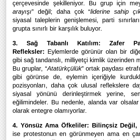
çerçevesinde şekilleniyor. Bu grup için m
arayışı
” değil; daha çok “
liderine sahip ç
siyasal taleplerin genişlemesi, parti sınırl
grupta sınırlı bir karşılık buluyor.
3. Sağ Tabanlı Katılım: Zafer Pa
Refleksler:
Eylemlerde görünür olan bir diğe
gibi sağ tandanslı, milliyetçi kimlik üzerinden m
Bu gruplar, “
Atatürkçülük
” ortak paydası etraf
gibi görünse de, eylemin içeriğiyle kurduk
pozisyonları, daha çok ulusal reflekslere d
siyasal yönünü derinleştirmek yerine, s
eğilimindeler. Bu nedenle, alanda var olsalar
olarak entegre olamıyorlar.
4. Yönsüz Ama Öfkeliler: Bilinçsiz Değil,
ise protestonun en görünmeyen ama en çarp