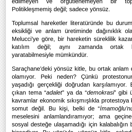
edilmeyen ve örgütlenemeyen bir topl
Politikleşmemiş değil; sadece yönsüz.
Toplumsal hareketler literatüründe bu durum, 
eksikliği ve anlam üretiminde dağınıklık ola
Melucci’ye göre, bir hareketin süreklilik ka
katılım değil; aynı zamanda ortak 
yaratabilmesiyle mümkündür.
Saraçhane’deki yönsüz kitle, bu ortak anlam 
olamıyor. Peki neden? Çünkü protestonu
yaşadığı gerçekliği doğrudan karşılamıyor.
çıkan tema “
adalet
” ya da “
demokrasi
” gibi 
kavramlar ekonomik sıkışmışlıkla protestoya ka
somut değil. Bu kişi, belki de “
İmamoğlu’nu
meselesini anlamlandıramıyor; ama geçine
sosyal desteğe ulaşamadığı için kalabalığın b