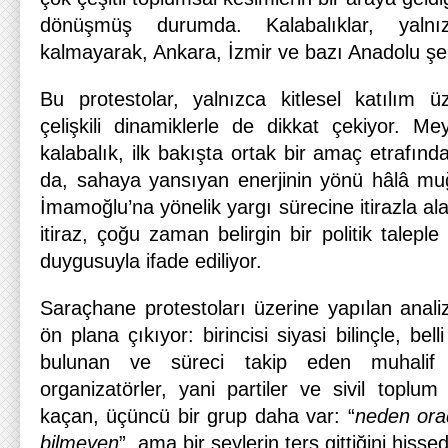
dönüşmüş durumda. Kalabalıklar, yalnızc
kalmayarak, Ankara, İzmir ve bazı Anadolu şehi
Bu protestolar, yalnızca kitlesel katılım üz
çelişkili dinamiklerle de dikkat çekiyor. M
kalabalık, ilk bakışta ortak bir amaç etrafınd
da, sahaya yansıyan enerjinin yönü hâlâ muğ
İmamoğlu’na yönelik yargı sürecine itirazla al
itiraz, çoğu zaman belirgin bir politik taleple 
duygusuyla ifade ediliyor.
Saraçhane protestoları üzerine yapılan analizl
ön plana çıkıyor: birincisi siyasi bilinçle, bel
bulunan ve süreci takip eden muhalif s
organizatörler, yani partiler ve sivil toplum
kaçan, üçüncü bir grup daha var: “
neden ora
bilmeyen
”, ama bir şeylerin ters gittiğini his