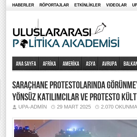
HABERLER
RÖPORTAJLAR
ETKİNLİKLER
VIDEOLAR
UP
Ana Sayfa
AFRİKA
AMERİKA
ASYA
AVRUPA
BALKA
SARAÇHANE PROTESTOLARINDA GÖRÜNMEY
YÖNSÜZ KATILIMCILAR VE PROTESTO KÜLT
UPA-ADMIN
29 MART 2025
2.070 OKUNM