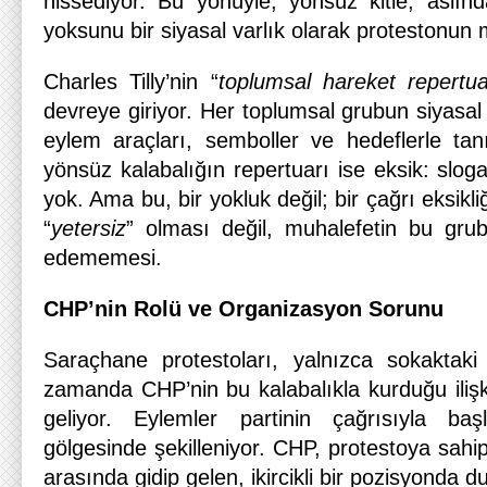
hissediyor. Bu yönüyle, yönsüz kitle, aslı
yoksunu bir siyasal varlık olarak protestonun
Charles Tilly’nin “
toplumsal hareket repertua
devreye giriyor. Her toplumsal grubun siyasal 
eylem araçları, semboller ve hedeflerle tan
yönsüz kalabalığın repertuarı ise eksik: slogan
yok. Ama bu, bir yokluk değil; bir çağrı eksikl
“
yetersiz
” olması değil, muhalefetin bu grub
edememesi.
CHP’nin Rolü ve Organizasyon Sorunu
Saraçhane protestoları, yalnızca sokaktaki 
zamanda CHP’nin bu kalabalıkla kurduğu ilişk
geliyor. Eylemler partinin çağrısıyla ba
gölgesinde şekilleniyor. CHP, protestoya sah
arasında gidip gelen, ikircikli bir pozisyonda d