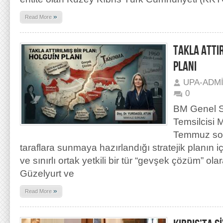
»
Read More
TAKLA ATTIR
PLANI
UPA-ADM
0
BM Genel Se
Temsilcisi 
Temmuz son
taraflara sunmaya hazırlandığı stratejik planın içe
ve sınırlı ortak yetkili bir tür “gevşek çözüm” olar
Güzelyurt ve
»
Read More