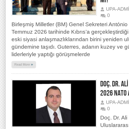
Mİ?
UPA-ADM
0
Birleşmiş Milletler (BM) Genel Sekreteri António
Temmuz 2026 tarihinde Kıbrıs’a gerçekleştirdiği
eski siyasi anlaşmazlıklarından birini yeniden u
gündemine taşıdı. Guterres, adanın kuzey ve g
liderleriyle yaptığı görüşmelerde
»
Read More
DOÇ. DR. AL
2026 NATO 
UPA-ADM
0
Doç. Dr. Ali
Uluslararası