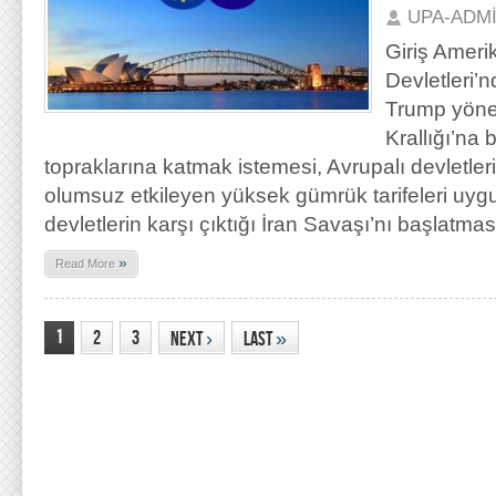
UPA-ADM
Giriş Amerik
Devletleri’
Trump yöne
Krallığı’na 
topraklarına katmak istemesi, Avrupalı devletlerin
olumsuz etkileyen yüksek gümrük tarifeleri uygu
devletlerin karşı çıktığı İran Savaşı’nı başlatmas
»
Read More
1
2
3
Next
›
Last
»