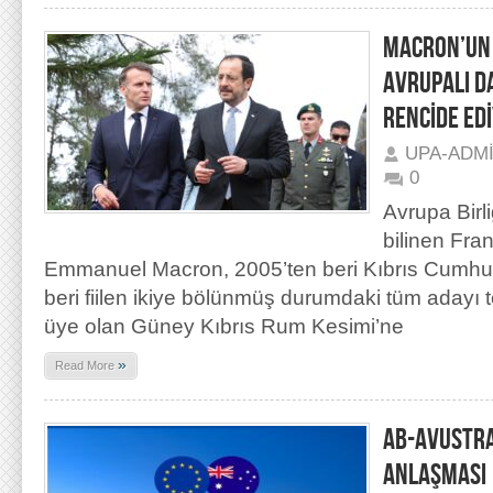
MACRON’UN 
AVRUPALI D
RENCİDE ED
UPA-ADM
0
Avrupa Birli
bilinen Fr
Emmanuel Macron, 2005’ten beri Kıbrıs Cumhuri
beri fiilen ikiye bölünmüş durumdaki tüm adayı t
üye olan Güney Kıbrıs Rum Kesimi’ne
»
Read More
AB-AVUSTRA
ANLAŞMASI