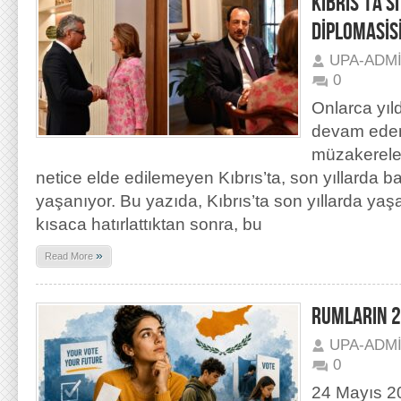
KIBRIS’TA S
DİPLOMASİSİ
UPA-ADM
0
Onlarca yıldı
devam eden
müzakereler
netice elde edilemeyen Kıbrıs’ta, son yıllarda 
yaşanıyor. Bu yazıda, Kıbrıs’ta son yıllarda ya
kısaca hatırlattıktan sonra, bu
»
Read More
RUMLARIN 2
UPA-ADM
0
24 Mayıs 20