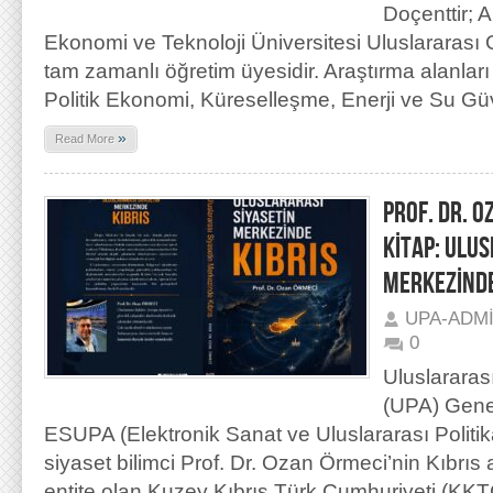
Doçenttir;
Ekonomi ve Teknoloji Üniversitesi Uluslararası 
tam zamanlı öğretim üyesidir. Araştırma alanları
Politik Ekonomi, Küreselleşme, Enerji ve Su Güv
»
Read More
PROF. DR. O
KİTAP: ULU
MERKEZİNDE
UPA-ADM
0
Uluslararas
(UPA) Gene
ESUPA (Elektronik Sanat ve Uluslararası Politik
siyaset bilimci Prof. Dr. Ozan Örmeci’nin Kıbrıs 
entite olan Kuzey Kıbrıs Türk Cumhuriyeti (KKT