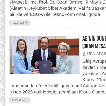
siyaset bilimci Prof. Dr. Ozan Örmeci, 9 Mayıs
(Alaattin Keykubat Siber Akademi Vakfı) Başka
birlikte ve ESUPA ile TeknoForm ortaklığında
»
Read More
AB’NİN GÜN
ÇIKAN MESA
UPA-ADM
Giriş Avrupa
devletin lid
yetkilileri, 
Kıbrıs Dön
kapsamında düzenlediği gayriresmî Avrupa Konse
Nisan 2026 tarihlerinde, resmî adı Kıbrıs Cumhu
»
Read More