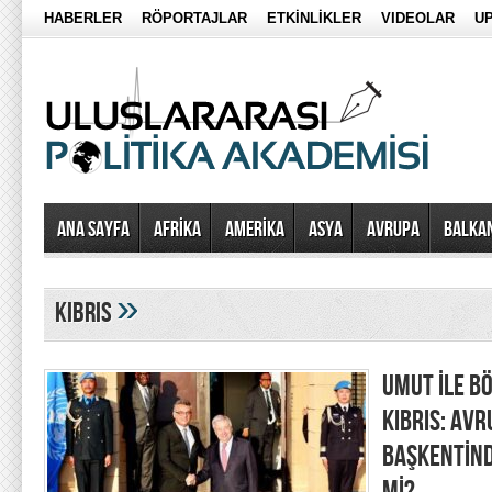
HABERLER
RÖPORTAJLAR
ETKİNLİKLER
VIDEOLAR
UP
Ana Sayfa
AFRİKA
AMERİKA
ASYA
AVRUPA
BALKA
»
kıbrıs
UMUT İLE B
KIBRIS: AV
BAŞKENTİND