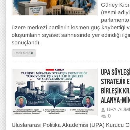
Güney Kıbr
(resmi adıy
parlamento 
üzere merkezi partilerin kısmen güç kaybettiği v
oluşumların siyaset sahnesinde yer edindiği ilgi
sonuçlandı.
»
Read More
UPA SÖYLEŞ
STRATEJİK 
BİRLEŞİK KR
ALANYA-MİN
UPA-ADM
0
Uluslararası Politika Akademisi (UPA) Kurucu G