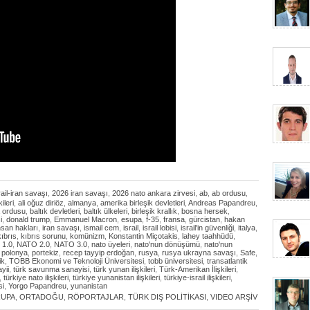
ail-iran savaşı
,
2026 iran savaşı
,
2026 nato ankara zirvesi
,
ab
,
ab ordusu
,
ileri
,
ali oğuz diriöz
,
almanya
,
amerika birleşik devletleri
,
Andreas Papandreu
,
 ordusu
,
baltık devletleri
,
baltık ülkeleri
,
birleşik krallık
,
bosna hersek
,
i
,
donald trump
,
Emmanuel Macron
,
esupa
,
f-35
,
fransa
,
gürcistan
,
hakan
nsan hakları
,
iran savaşı
,
ismail cem
,
israil
,
israil lobisi
,
israil'in güvenliği
,
italya
,
kıbrıs
,
kıbrıs sorunu
,
komünizm
,
Konstantin Miçotakis
,
lahey taahhüdü
,
 1.0
,
NATO 2.0
,
NATO 3.0
,
nato üyeleri
,
nato'nun dönüşümü
,
nato'nun
,
polonya
,
portekiz
,
recep tayyip erdoğan
,
rusya
,
rusya ukrayna savaşı
,
Safe
,
ik
,
TOBB Ekonomi ve Teknoloji Üniversitesi
,
tobb üniversitesi
,
transatlantik
yii
,
türk savunma sanayisi
,
türk yunan ilişkileri
,
Türk-Amerikan İlişkileri
,
,
türkiye nato ilişkileri
,
türkiye yunanistan ilişkileri
,
türkiye-israil ilişkileri
,
si
,
Yorgo Papandreu
,
yunanistan
RUPA
,
ORTADOĞU
,
RÖPORTAJLAR
,
TÜRK DIŞ POLİTİKASI
,
VIDEO ARŞİV