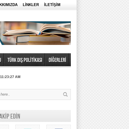
KKIMIZDA
LİNKLER
İLETİŞİM
U
TÜRK DIŞ POLİTİKASI
DİĞERLERİ
 11:23:27 AM
TAKİP EDİN