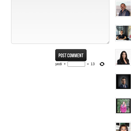
yedi
+
=
13