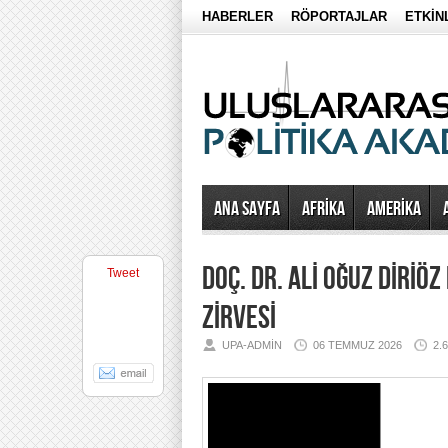
HABERLER
RÖPORTAJLAR
ETKİN
Ana Sayfa
AFRİKA
AMERİKA
DOÇ. DR. ALİ OĞUZ DİRİÖ
Tweet
ZİRVESİ
UPA-ADMIN
06 TEMMUZ 2026
2.