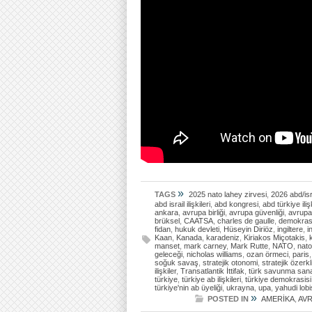
»
TAGS
2025 nato lahey zirvesi
,
2026 abd/isr
abd israil ilişkileri
,
abd kongresi
,
abd türkiye ilişk
ankara
,
avrupa birliği
,
avrupa güvenliği
,
avrupa
brüksel
,
CAATSA
,
charles de gaulle
,
demokras
fidan
,
hukuk devleti
,
Hüseyin Diriöz
,
ingiltere
,
i
Kaan
,
Kanada
,
karadeniz
,
Kiriakos Miçotakis
,
manset
,
mark carney
,
Mark Rutte
,
NATO
,
nato
geleceği
,
nicholas williams
,
ozan örmeci
,
paris
soğuk savaş
,
stratejik otonomi
,
stratejik özerkl
ilişkiler
,
Transatlantik İttifak
,
türk savunma sana
türkiye
,
türkiye ab ilişkileri
,
türkiye demokrasisi
türkiye'nin ab üyeliği
,
ukrayna
,
upa
,
yahudi lobi
»
POSTED IN
AMERİKA
,
AV