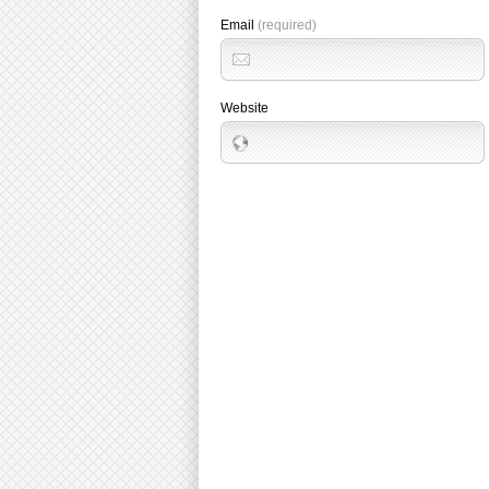
Email
(required)
Website