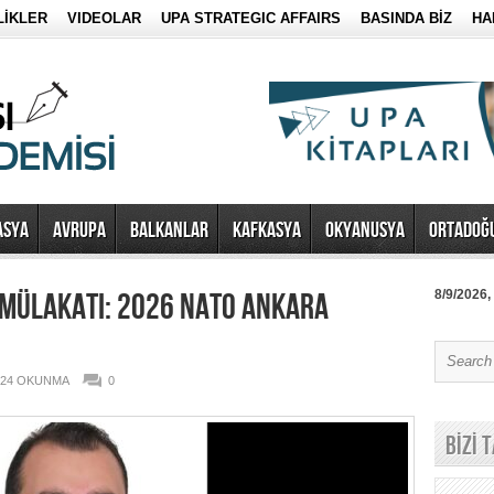
LİKLER
VIDEOLAR
UPA STRATEGIC AFFAIRS
BASINDA BİZ
HA
ASYA
AVRUPA
BALKANLAR
KAFKASYA
OKYANUSYA
ORTADOĞ
Z MÜLAKATI: 2026 NATO ANKARA
8/9/2026,
624 OKUNMA
0
BİZİ 