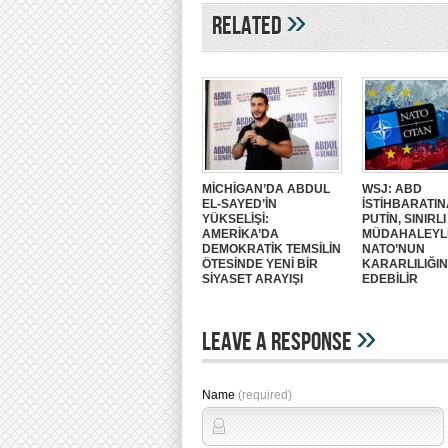
»
Related
MİCHİGAN’DA ABDUL
WSJ: ABD
EL-SAYED’İN
İSTİHBARATIN
YÜKSELİŞİ:
PUTİN, SINIRLI
AMERİKA’DA
MÜDAHALEYL
DEMOKRATİK TEMSİLİN
NATO’NUN
ÖTESİNDE YENİ BİR
KARARLILIĞIN
SİYASET ARAYIŞI
EDEBİLİR
»
Leave A Response
Name
(required)