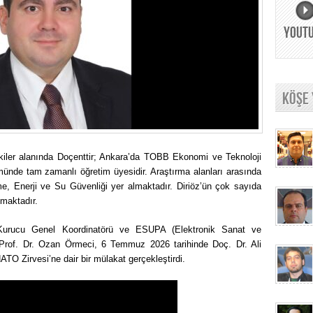
YOUT
KÖŞE
işkiler alanında Doçenttir; Ankara’da TOBB Ekonomi ve Teknoloji
ümünde tam zamanlı öğretim üyesidir. Araştırma alanları arasında
me, Enerji ve Su Güvenliği yer almaktadır. Diriöz’ün çok sayıda
nmaktadır.
) Kurucu Genel Koordinatörü ve ESUPA (Elektronik Sanat ve
ı Prof. Dr. Ozan Örmeci, 6 Temmuz 2026 tarihinde Doç. Dr. Ali
TO Zirvesi’ne dair bir mülakat gerçekleştirdi.