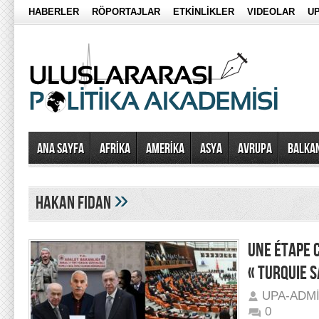
HABERLER
RÖPORTAJLAR
ETKİNLİKLER
VIDEOLAR
UP
Ana Sayfa
AFRİKA
AMERİKA
ASYA
AVRUPA
BALKA
»
hakan fidan
UNE ÉTAPE 
« TURQUIE 
UPA-ADM
0