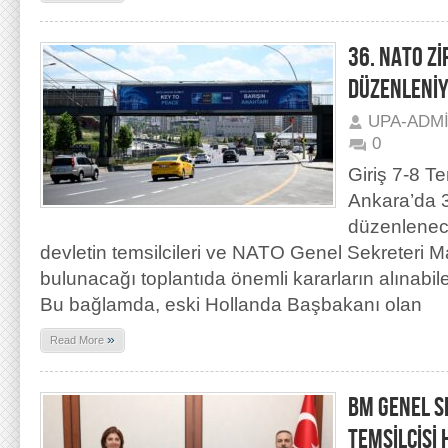
36. NATO Z
DÜZENLENİ
UPA-ADM
0
Giriş 7-8 
Ankara’da 
düzenlenec
devletin temsilcileri ve NATO Genel Sekreteri Ma
bulunacağı toplantıda önemli kararların alınabile
Bu bağlamda, eski Hollanda Başbakanı olan
»
Read More
BM GENEL S
TEMSİLCİSİ