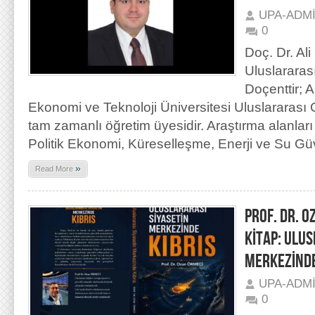
UPA-ADM
0
Doç. Dr. Ali
Uluslararası
Doçenttir;
Ekonomi ve Teknoloji Üniversitesi Uluslararası 
tam zamanlı öğretim üyesidir. Araştırma alanları
Politik Ekonomi, Küreselleşme, Enerji ve Su Güv
»
Read More
PROF. DR. O
KİTAP: ULU
MERKEZİNDE
UPA-ADM
0