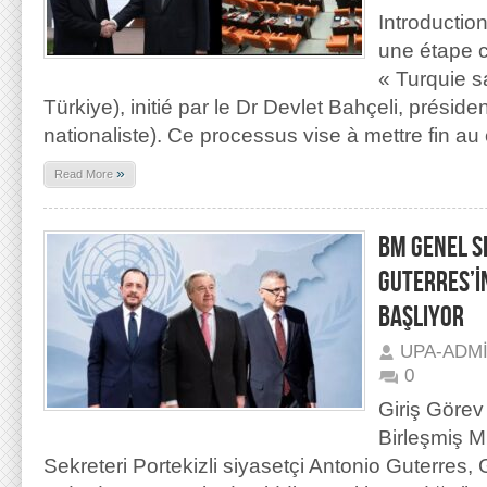
Introducti
une étape c
« Turquie s
Türkiye), initié par le Dr Devlet Bahçeli, présid
nationaliste). Ce processus vise à mettre fin au c
»
Read More
BM GENEL S
GUTERRES’İ
BAŞLIYOR
UPA-ADM
0
Giriş Görev
Birleşmiş M
Sekreteri Portekizli siyasetçi Antonio Guterres,