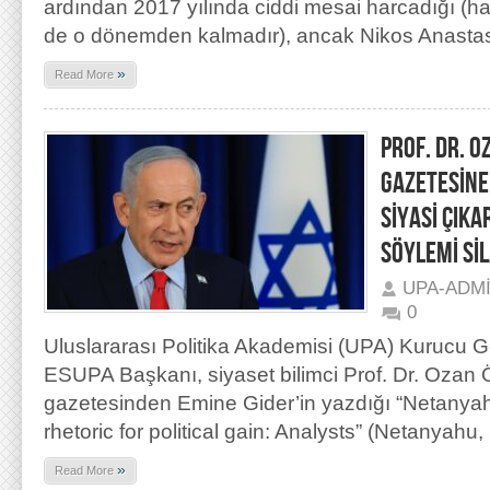
ardından 2017 yılında ciddi mesai harcadığı (h
de o dönemden kalmadır), ancak Nikos Anastas
»
Read More
PROF. DR. 
GAZETESİNE
SİYASİ ÇIKA
SÖYLEMİ Sİ
UPA-ADM
0
Uluslararası Politika Akademisi (UPA) Kurucu 
ESUPA Başkanı, siyaset bilimci Prof. Dr. Ozan
gazetesinden Emine Gider’in yazdığı “Netanya
rhetoric for political gain: Analysts” (Netanyahu,
»
Read More