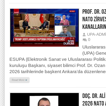
PROF. DR. 
NATO ZİRVES
KANALLARIN
UPA-ADM
0
Uluslararas
(UPA) Gene
ESUPA (Elektronik Sanat ve Uluslararası Politi
kuruluşu Başkanı, siyaset bilimci Prof. Dr. Oz
2026 tarihlerinde başkent Ankara’da düzenlene
»
Read More
DOÇ. DR. AL
2026 NATO 