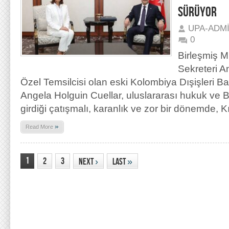
SÜRÜYOR
UPA-ADM
0
Birleşmiş M
Sekreteri A
Özel Temsilcisi olan eski Kolombiya Dışişleri 
Angela Holguin Cuellar, uluslararası hukuk ve 
girdiği çatışmalı, karanlık ve zor bir dönemde, Kı
»
Read More
1
2
3
Next
›
Last
»