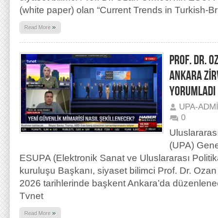
(white paper) olan “Current Trends in Turkish-Bri
»
Read More
PROF. DR. 
ANKARA ZİR
YORUMLADI
UPA-ADM
0
Uluslararas
(UPA) Gene
ESUPA (Elektronik Sanat ve Uluslararası Politi
kuruluşu Başkanı, siyaset bilimci Prof. Dr. Oz
2026 tarihlerinde başkent Ankara’da düzenlene
Tvnet
»
Read More