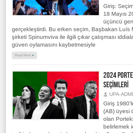
Giriş: Seçim
18 Mayıs 20
üçüncü gen
gerçekleştirdi. Bu erken seçim, Başbakan Luís
şirketi Spinumviva ile ilgili çıkar çatışması iddi
güven oylamasını kaybetmesiyle
»
Read More
2024 PORTE
SEÇİMLERİ
UPA-ADM
Giriş 1980’l
(AB) üyesi 
olan Portek
belirlemek 