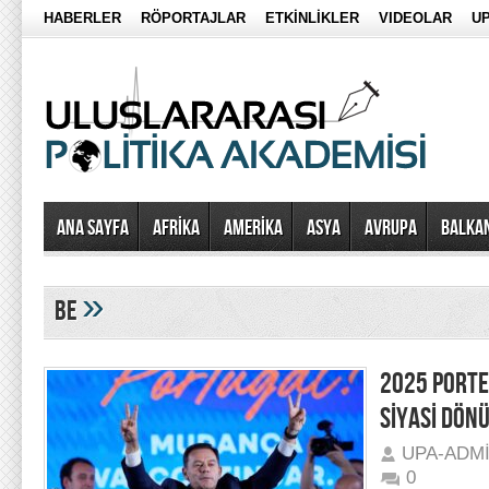
HABERLER
RÖPORTAJLAR
ETKİNLİKLER
VIDEOLAR
UP
Ana Sayfa
AFRİKA
AMERİKA
ASYA
AVRUPA
BALKA
»
be
2025 PORTE
SİYASİ DÖN
UPA-ADM
0