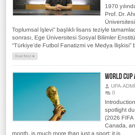
1970 yılın
Prof. Dr. Ah
Üniversites
Toplumsal İşlevi” başlıklı lisans teziyle tamamlad
sonrası, Ege Üniversitesi Sosyal Bilimler Enstit
“Türkiye’de Futbol Fanatizmi ve Medya İlişkisi” b
»
Read More
WORLD CUP 
UPA-ADM
0
Introduction
spotlight d
(2026 FIFA 
Canada, and
month, is much more than just a sport; it is