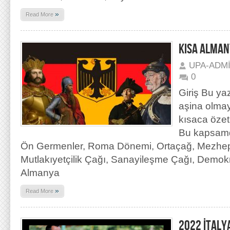
»
Read More
KISA ALMAN
UPA-ADM
0
Giriş Bu ya
aşina olmay
kısaca özet
Bu kapsamda
Ön Germenler, Roma Dönemi, Ortaçağ, Mezhepç
Mutlakıyetçilik Çağı, Sanayileşme Çağı, Demokra
Almanya
»
Read More
2022 İTALYA