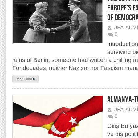
EUROPE’S F
OF DEMOCR
UPA-ADM
0
Introduction
surviving p
ruins of Berlin, someone had written a chilling m
For decades, neither Nazism nor Fascism mana
»
Read More
ALMANYA-TÜR
UPA-ADM
0
Giriş Bu ya
ve dış poli