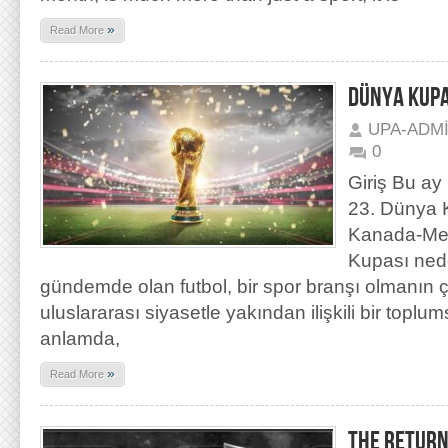
»
Read More
DÜNYA KUPA
UPA-ADM
0
Giriş Bu ay
23. Dünya 
Kanada-Me
Kupası nede
gündemde olan futbol, bir spor branşı olmanın ç
uluslararası siyasetle yakından ilişkili bir topl
anlamda,
»
Read More
THE RETURN