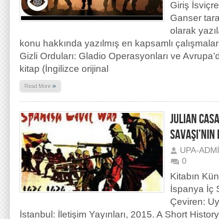
Giriş İsviç
Ganser tara
olarak yaz
konu hakkında yazılmış en kapsamlı çalışmalar
Gizli Orduları: Gladio Operasyonları ve Avrupa’d
kitap (İngilizce orijinal
»
Read More
JULIAN CAS
SAVAŞI’NIN 
UPA-ADM
0
Kitabın Kün
İspanya İç 
Çeviren: U
İstanbul: İletişim Yayınları, 2015. A Short Histor