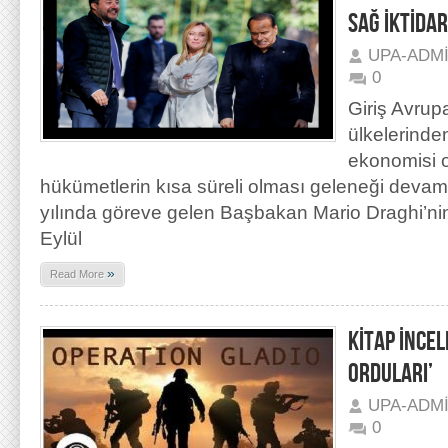
SAĞ İKTİDA
UPA-ADM
0
Giriş Avrupa
ülkelerinde
ekonomisi o
hükümetlerin kısa süreli olması geleneği devam 
yılında göreve gelen Başbakan Mario Draghi’nin de
Eylül
»
Read More
KİTAP İNCEL
ORDULARI’
UPA-ADM
0