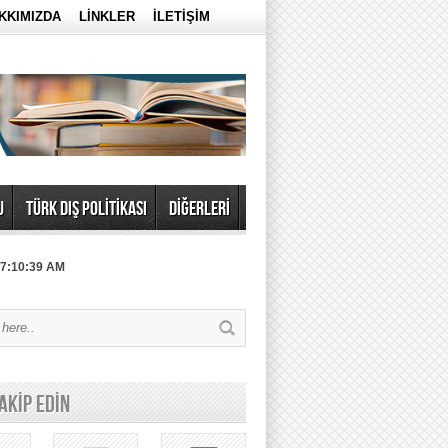
KKIMIZDA
LİNKLER
İLETİŞİM
U
TÜRK DIŞ POLİTİKASI
DİĞERLERİ
 7:10:39 AM
TAKİP EDİN