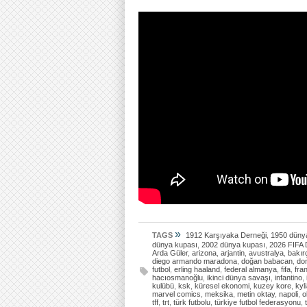
»
TAGS
1912 Karşıyaka Derneği
,
1950 düny
dünya kupası
,
2002 dünya kupası
,
2026 FIFA 
Arda Güler
,
arizona
,
arjantin
,
avustralya
,
bakır
diego armando maradona
,
doğan babacan
,
do
futbol
,
erling haaland
,
federal almanya
,
fifa
,
fra
hacıosmanoğlu
,
ikinci dünya savaşı
,
infantino
,
kulübü
,
ksk
,
küresel ekonomi
,
kuzey kore
,
kyl
marvel comics
,
meksika
,
metin oktay
,
napoli
,
o
tff
,
trt
,
türk futbolu
,
türkiye futbol federasyonu
,