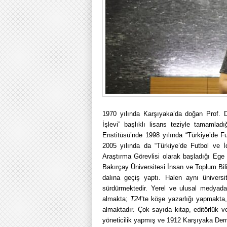
1
970 yılında Karşıyaka’da doğan Prof. D
İşlevi” başlıklı lisans teziyle tamamlad
Enstitüsü’nde 1998 yılında “Türkiye’de Fu
2005 yılında da “Türkiye’de Futbol ve İde
Araştırma Görevlisi olarak başladığı Ege 
Bakırçay Üniversitesi İnsan ve Toplum Bil
dalına geçiş yaptı. Halen aynı üniver
sürdürmektedir.
Yerel ve ulusal medyada
almakta;
T24
’te köşe yazarlığı yapmakta,
almaktadır. Çok sayıda kitap, editörlük 
yöneticilik yapmış ve 1912 Karşıyaka Derne