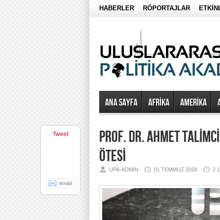
HABERLER
RÖPORTAJLAR
ETKİN
Ana Sayfa
AFRİKA
AMERİKA
PROF. DR. AHMET TALİMC
Tweet
ÖTESİ
UPA-ADMIN
01 TEMMUZ 2026
2.