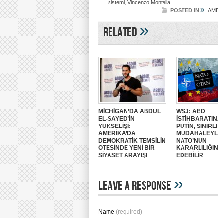
sistemi
,
Vincenzo Montella
»
POSTED IN
AME
»
Related
MİCHİGAN’DA ABDUL
WSJ: ABD
EL-SAYED’İN
İSTİHBARATIN
YÜKSELİŞİ:
PUTİN, SINIRLI
AMERİKA’DA
MÜDAHALEYL
DEMOKRATİK TEMSİLİN
NATO’NUN
ÖTESİNDE YENİ BİR
KARARLILIĞIN
SİYASET ARAYIŞI
EDEBİLİR
»
Leave A Response
Name
(required)