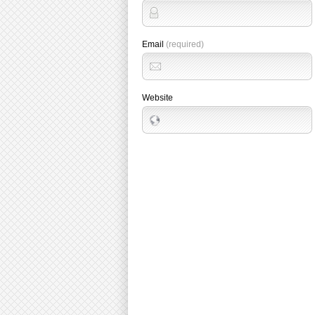
Email
(required)
Website