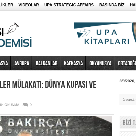
LİKLER
VIDEOLAR
UPA STRATEGIC AFFAIRS
BASINDA BİZ
HA
ASYA
AVRUPA
BALKANLAR
KAFKASYA
OKYANUSYA
ORTADOĞ
İLER MÜLAKATI: DÜNYA KUPASI VE
8/9/2026,
184 OKUNMA
0
BİZİ 