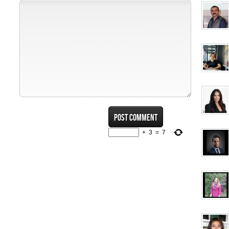
+
3
=
7