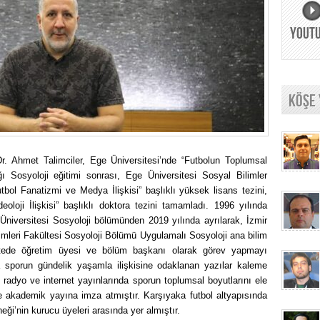
YOUT
KÖŞE
r. Ahmet Talimciler, Ege Üniversitesi’nde “Futbolun Toplumsal
ığı Sosyoloji eğitimi sonrası, Ege Üniversitesi Sosyal Bilimler
tbol Fanatizmi ve Medya İlişkisi” başlıklı yüksek lisans tezini,
oloji İlişkisi” başlıklı doktora tezini tamamladı. 1996 yılında
Üniversitesi Sosyoloji bölümünden 2019 yılında ayrılarak, İzmir
imleri Fakültesi Sosyoloji Bölümü Uygulamalı Sosyoloji ana bilim
sitede öğretim üyesi ve bölüm başkanı olarak görev yapmayı
 sporun gündelik yaşamla ilişkisine odaklanan yazılar kaleme
 radyo ve internet yayınlarında sporun toplumsal boyutlarını ele
ve akademik yayına imza atmıştır. Karşıyaka futbol altyapısında
ği’nin kurucu üyeleri arasında yer almıştır.