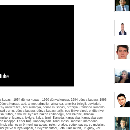
a kupası
,
1954 dünya kupası
,
1990 dünya kupası
,
1994 dünya kupası
,
1998
Dünya Kupası
,
abd
,
ahmet talimciler
,
almanya
,
amerika birleşik devletleri
,
çay üniversitesi
,
batı almanya
,
benito mussolini
,
brezilya
,
Cristiano Ronaldo
,
nald trump
,
dünya kupası
,
dünya kupası tarihi
,
ege üniversitesi
,
endüstriyel
nsa
,
futbol
,
futbol ve siyaset
,
hakan çalhanoğlu
,
halit kıvanç
,
ibrahim
ingiltere
,
ispanya
,
isviçre
,
italya
,
izmir
,
Kanada
,
karşıyaka
,
karşıyaka spor
ian mbappe
,
Lefter Küçükandonyadis
,
lionel messi
,
manset
,
maradona
,
limpiyatlar
,
ozan örmeci
,
paraguay
,
pele
,
ronaldo
,
soğuk savaş
,
su molaları
,
türkiye ve dünya kupası
,
türkiye'de futbol
,
uefa
,
ümit aktan
,
uruguay
,
var