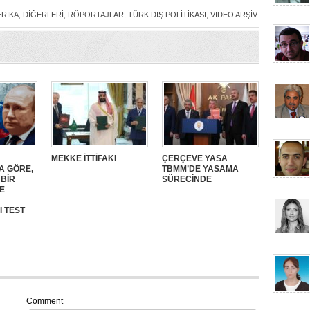
RİKA
,
DİĞERLERİ
,
RÖPORTAJLAR
,
TÜRK DIŞ POLİTİKASI
,
VIDEO ARŞİV
MEKKE İTTİFAKI
ÇERÇEVE YASA
A GÖRE,
TBMM’DE YASAMA
 BİR
SÜRECİNDE
E
I TEST
Comment