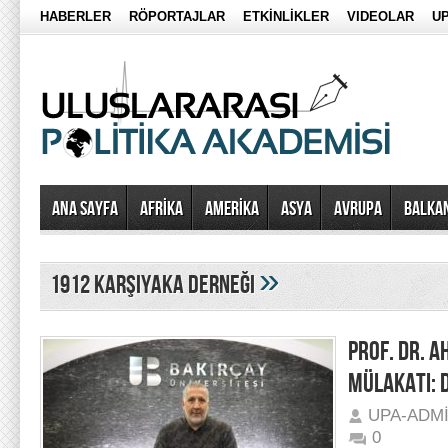
HABERLER
RÖPORTAJLAR
ETKİNLİKLER
VIDEOLAR
UP
Ana Sayfa
AFRİKA
AMERİKA
ASYA
AVRUPA
BALKA
»
1912 Karşıyaka Derneği
PROF. DR. 
MÜLAKATI: 
UPA-ADM
0