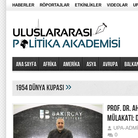
HABERLER
RÖPORTAJLAR
ETKİNLİKLER
VIDEOLAR
UP
Ana Sayfa
AFRİKA
AMERİKA
ASYA
AVRUPA
BALKA
»
1954 dünya kupası
PROF. DR. 
MÜLAKATI: 
UPA-ADM
0