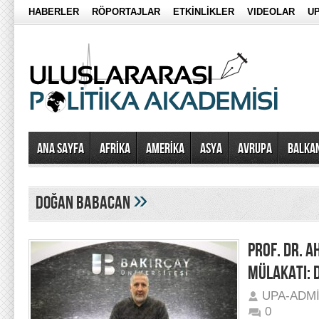
HABERLER
RÖPORTAJLAR
ETKİNLİKLER
VIDEOLAR
UP
Ana Sayfa
AFRİKA
AMERİKA
ASYA
AVRUPA
BALKA
»
doğan babacan
PROF. DR. 
MÜLAKATI: 
UPA-ADM
0