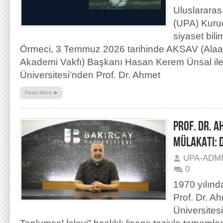
Uluslararas
(UPA) Kuru
siyaset bili
Örmeci, 3 Temmuz 2026 tarihinde AKSAV (Alaat
Akademi Vakfı) Başkanı Hasan Kerem Ünsal ile 
Üniversitesi’nden Prof. Dr. Ahmet
»
Read More
PROF. DR. 
MÜLAKATI: 
UPA-ADM
0
1970 yılın
Prof. Dr. Ah
Üniversites