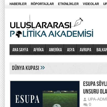
HABERLER
RÖPORTAJLAR
ETKİNLİKLER
VIDEOLAR
UP
Ana Sayfa
AFRİKA
AMERİKA
ASYA
AVRUPA
BALKA
»
dünya kupası
ESUPA SÖYL
UNSURU OLA
UPA-ADM
0