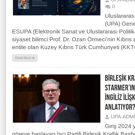
0
Uluslararas
(UPA) Gene
ESUPA (Elektronik Sanat ve Uluslararası Politik
siyaset bilimci Prof. Dr. Ozan Örmeci’nin Kıbrıs 
entite olan Kuzey Kıbrıs Türk Cumhuriyeti (KKT
»
Read More
BİRLEŞİK KR
STARMER’IN 
İNGİLİZ İLİŞ
ANLATIYOR
UPA-ADM
Giriş 2024 y
göreve başlayan İşçi Partili Birleşik Krallık Ba