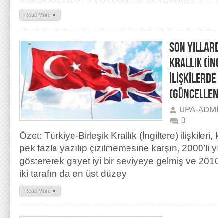
»
Read More
SON YILLAR
KRALLIK (İNG
İLİŞKİLERDE
(GÜNCELLEN
UPA-ADM
0
Özet: Türkiye-Birleşik Krallık (İngiltere) ilişkil
pek fazla yazılıp çizilmemesine karşın, 2000’li yıll
göstererek gayet iyi bir seviyeye gelmiş ve 2010’
iki tarafın da en üst düzey
»
Read More