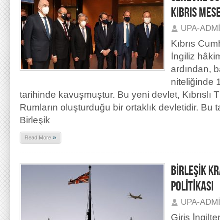
KIBRIS MES
UPA-ADM
Kıbrıs Cumh
İngiliz hâki
ardından, b
niteliğinde
tarihinde kavuşmuştur. Bu yeni devlet, Kıbrıslı Tü
Rumların oluşturduğu bir ortaklık devletidir. Bu
Birleşik
»
Read More
BİRLEŞİK K
POLİTİKASI
UPA-ADM
Giriş İngilt