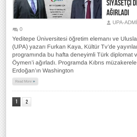
SİYASETÇİ D
AĞIRLADI
UPA-ADM
0
Yeditepe Üniversitesi öğretim elemanı ve Ulusla
(UPA) yazarı Furkan Kaya, Kültür Tv’de yayınla
programında bu hafta deneyimli Türk diplomat v
Öymen’i ağırladı. Programda Kıbrıs müzakerel
Erdoğan’ın Washington
»
Read More
1
2