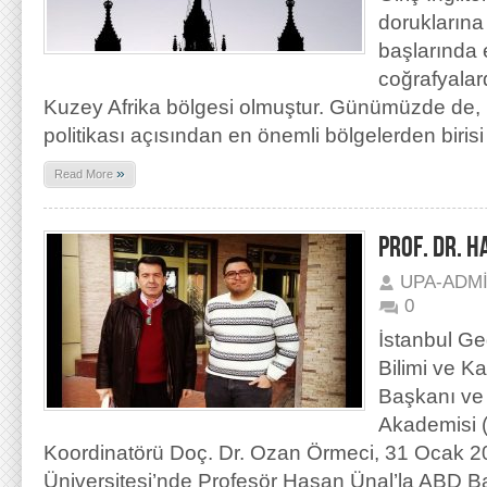
doruklarına 
başlarında e
coğrafyalar
Kuzey Afrika bölgesi olmuştur. Günümüzde de, Bi
politikası açısından en önemli bölgelerden biri
»
Read More
PROF. DR. 
UPA-ADM
0
İstanbul Ge
Bilimi ve 
Başkanı ve 
Akademisi 
Koordinatörü Doç. Dr. Ozan Örmeci, 31 Ocak 20
Üniversitesi’nde Profesör Hasan Ünal’la ABD 