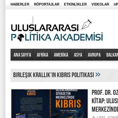
HABERLER
RÖPORTAJLAR
ETKİNLİKLER
VIDEOLAR
UP
Ana Sayfa
AFRİKA
AMERİKA
ASYA
AVRUPA
BALKA
»
birleşik krallık’ın kıbrıs politikası
PROF. DR. O
KİTAP: ULU
MERKEZİNDE
UPA-ADM