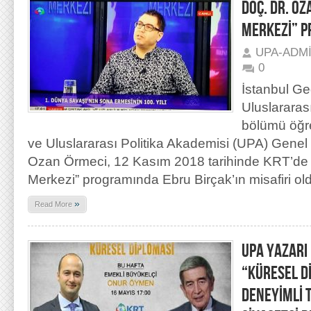
DOÇ. DR. O
MERKEZİ” P
UPA-ADM
0
İstanbul Ge
Uluslararası 
bölümü öğr
ve Uluslararası Politika Akademisi (UPA) Genel
Ozan Örmeci, 12 Kasım 2018 tarihinde KRT’de
Merkezi” programında Ebru Birçak’ın misafiri ol
»
Read More
UPA YAZARI
“KÜRESEL D
DENEYİMLİ 