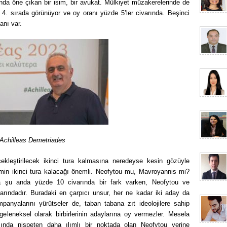
ında öne çıkan bir isim, bir avukat. Mülkiyet müzakerelerinde de
. sırada görünüyor ve oy oranı yüzde 5’ler civarında. Beşinci
anı var.
Achilleas Demetriades
çekleştirilecek ikinci tura kalmasına neredeyse kesin gözüyle
 kimin ikinci tura kalacağı önemli. Neofytou mu, Mavroyannis mi?
nda şu anda yüzde 10 civarında bir fark varken, Neofytou ve
rındadır. Buradaki en çarpıcı unsur, her ne kadar iki aday da
anyalarını yürütseler de, taban tabana zıt ideolojilere sahip
geleneksel olarak birbirlerinin adaylarına oy vermezler. Mesela
ında nispeten daha ılımlı bir noktada olan Neofytou yerine