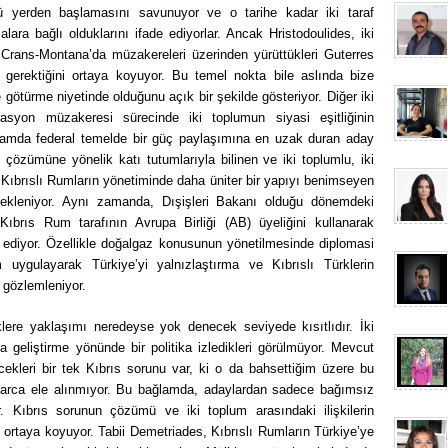
ü yerden başlamasını savunuyor ve o tarihe kadar iki taraf
ara bağlı olduklarını ifade ediyorlar. Ancak Hristodoulides, iki
e Crans-Montana’da müzakereleri üzerinden yürüttükleri Guterres
gerektiğini ortaya koyuyor. Bu temel nokta bile aslında bize
ye götürme niyetinde olduğunu açık bir şekilde gösteriyor. Diğer iki
rasyon müzakeresi sürecinde iki toplumun siyasi eşitliğinin
lamda federal temelde bir güç paylaşımına en uzak duran aday
 çözümüne yönelik katı tutumlarıyla bilinen ve iki toplumlu, iki
Kıbrıslı Rumların yönetiminde daha üniter bir yapıyı benimseyen
ekleniyor. Aynı zamanda, Dışişleri Bakanı olduğu dönemdeki
 Kıbrıs Rum tarafının Avrupa Birliği (AB) üyeliğini kullanarak
 ediyor. Özellikle doğalgaz konusunun yönetilmesinde diplomasi
 uygulayarak Türkiye’yi yalnızlaştırma ve Kıbrıslı Türklerin
u gözlemleniyor.
lere yaklaşımı neredeyse yok denecek seviyede kısıtlıdır. İki
eya geliştirme yönünde bir politika izledikleri görülmüyor. Mevcut
ecekleri bir tek Kıbrıs sorunu var, ki o da bahsettiğim üzere bu
ylarca ele alınmıyor. Bu bağlamda, adaylardan sadece bağımsız
. Kıbrıs sorunun çözümü ve iki toplum arasındaki ilişkilerin
 o ortaya koyuyor. Tabii Demetriades, Kıbrıslı Rumların Türkiye’ye