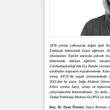
1978 yılında Lefkoşa’da doğan İpek Bor
Edebiyatı bölümünde lisans eğitimini, 2
Uluslararası İlişkiler alanında yüksek li
bölümünde doktora eğitimini tama
Cumhurbaşkanlığı’nda Dış İlişkiler Uzman
sürdürülen kapsamlı müzakerelerde, Kıbrı
sonra, KKTC’de çeşitli üniversitelerde y
2021’den bu yana, Doğu Akdeniz Üniversi
Kıbrıs sorunu, barış, uzlaşı ve toplumsal
çalışmalarında bulunmaktadır. Şu anda, K
Global Politikalar Merkezi-GLOPOL’un Asb
Doç. Dr. Ozan Örmeci:
Sayın Borman, bi