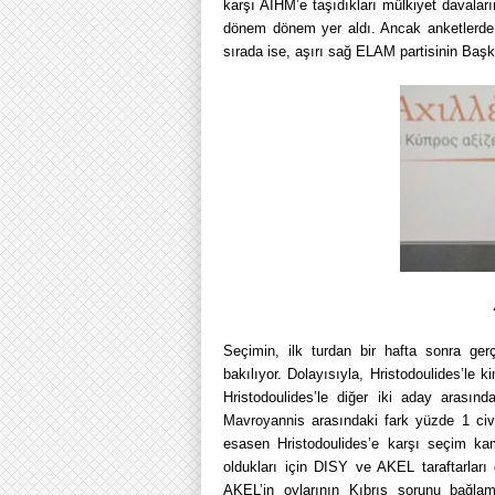
karşı AİHM’e taşıdıkları mülkiyet davalar
dönem dönem yer aldı. Ancak anketlerde 4
sırada ise, aşırı sağ ELAM partisinin Başk
Seçimin, ilk turdan bir hafta sonra ger
bakılıyor. Dolayısıyla, Hristodoulides’le
Hristodoulides’le diğer iki aday arası
Mavroyannis arasındaki fark yüzde 1 civa
esasen Hristodoulides’e karşı seçim kamp
oldukları için DISY ve AKEL taraftarları 
AKEL’in oylarının Kıbrıs sorunu bağlam