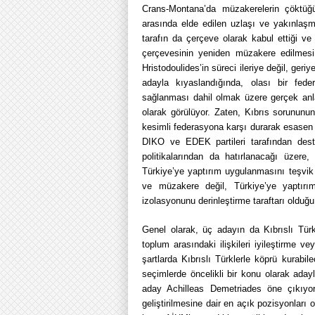
Crans-Montana’da müzakerelerin çöktüğ
arasında elde edilen uzlaşı ve yakınlaşmal
tarafın da çerçeve olarak kabul ettiği v
çerçevesinin yeniden müzakere edilmesi 
Hristodoulides’in süreci ileriye değil, geri
adayla kıyaslandığında, olası bir fede
sağlanması dahil olmak üzere gerçek an
olarak görülüyor. Zaten, Kıbrıs sorununun
kesimli federasyona karşı durarak esasen 
DIKO ve EDEK partileri tarafından dest
politikalarından da hatırlanacağı üzere,
Türkiye’ye yaptırım uygulanmasını teşvik
ve müzakere değil, Türkiye’ye yaptırım
izolasyonunu derinleştirme taraftarı olduğ
Genel olarak, üç adayın da Kıbrıslı Türk
toplum arasındaki ilişkileri iyileştirme v
şartlarda Kıbrıslı Türklerle köprü kurabil
seçimlerde öncelikli bir konu olarak ada
aday Achilleas Demetriades öne çıkıyor
geliştirilmesine dair en açık pozisyonları