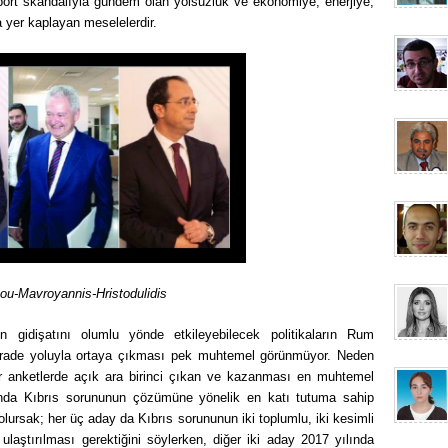
aport skandalıyla gündem olan yolsuzluk ve ekonomiye, enerjiye,
a yer kaplayan meselelerdir.
ou-Mavroyannis-Hristodulidis
 gidişatını olumlu yönde etkileyebilecek politikaların Rum
irade yoluyla ortaya çıkması pek muhtemel görünmüyor. Neden
anketlerde açık ara birinci çıkan ve kazanması en muhtemel
ında Kıbrıs sorununun çözümüne yönelik en katı tutuma sahip
olursak; her üç aday da Kıbrıs sorununun iki toplumlu, iki kesimli
laştırılması gerektiğini söylerken, diğer iki aday 2017 yılında