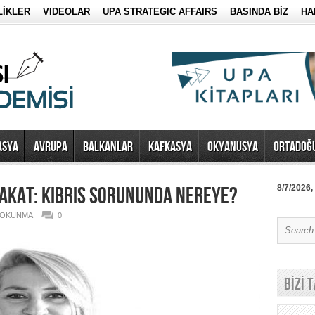
LİKLER
VIDEOLAR
UPA STRATEGIC AFFAIRS
BASINDA BİZ
HA
ASYA
AVRUPA
BALKANLAR
KAFKASYA
OKYANUSYA
ORTADOĞ
LAKAT: KIBRIS SORUNUNDA NEREYE?
8/7/2026,
6 OKUNMA
0
BİZİ 