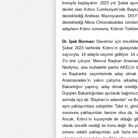
konuyla başlayalım. 2023 yılı Şubat ay
devlet olan Kıbrıs Cumhuriyeti’nde Başkan
desteklediği Andreas Mavroyiannis, DIS
desteklediği Nikos Christodoulides isimler
adayların Kıbrıs sorununa, Kıbrıslı Türkler
Dr. İpek Borman:
Davetiniz için öncelik
Şubat 2023 tarihinde Kıbrıs’ın güneyin
sayısıyla, 14 adayla seçime gidiliyor. 14 
3’ü öne çıkıyor. Mevcut Başkan Anastasiad
Neofytou, ana muhalefet partisi AKEL’in d
ve Başkanlık seçimlerinde aday olmak 
Anastasiades’in yakın çalışma arkada
Bakanlığını yapmış, aday olmak istediği
Dışişleri Bakanlığından ayrılarak bağımsız
aslında üçü de “
Başkan’ın adamları
” ve B
aynı yaklaşımlara sahiptirler. Tabii ki, gör
sorununa yaklaşımları benzer olsa da, he
Ancak, Kıbrıs’ın kuzeyinde de olduğu gi
olarak öncelik verdiği bir konu değil. Bu 
sorunu odaklı yaklaşımları çok fazla el