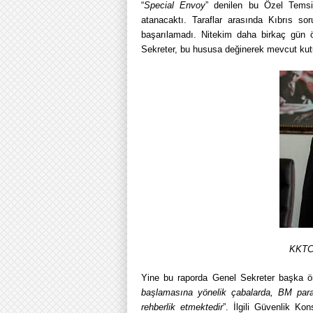
“
Special Envoy
” denilen bu Özel Temsil
atanacaktı. Taraflar arasında Kıbrıs sor
başarılamadı. Nitekim daha birkaç gün
Sekreter, bu hususa değinerek mevcut kutu
KKTC 
Yine bu raporda Genel Sekreter başka ön
başlamasına yönelik çabalarda, BM parame
rehberlik etmektedir
”. İlgili Güvenlik Ko