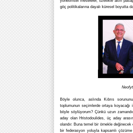
yönetimsel meseleler, özellikle altın pas
göç politikalarına dayalı küresel boyutta d
Neofyt
Böyle olunca, aslında Kıbrıs sorununun
toplumunun seçimlerde ortaya koyacağı 
böyle söylüyorum? Çünkü uzun zamandır 
aday olan Hristodoulides, üç aday aras
olandır. Buna temel bir örnekle değinecek 
bir federasyon yoluyla kapsamlı çözüme u