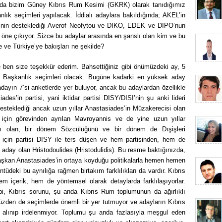
ında bizim Güney Kıbrıs Rum Kesimi (GKRK) olarak tanıdığımız
lık seçimleri yapılacak. İddialı adaylara bakıldığında; AKEL’in
Y’nin desteklediği Averof Neofytou ve DIKO, EDEK ve DIPO’nun
i öne çıkıyor. Sizce bu adaylar arasında en şanslı olan kim ve bu
e ve Türkiye’ye bakışları ne şekilde?
le ben size teşekkür ederim. Bahsettiğiniz gibi önümüzdeki ay, 5
de Başkanlık seçimleri olacak. Bugüne kadarki en yüksek aday
adayın 7’si anketlerde yer buluyor, ancak bu adaylardan özellikle
es’in partisi, yani iktidar partisi DISY/DISI’nin şu anki lideri
esteklediği ancak uzun yıllar Anastasiades’in Müzakerecisi olan
için görevinden ayrılan Mavroyannis ve de yine uzun yıllar
şı olan, bir dönem Sözcülüğünü ve bir dönem de Dışişleri
 için partisi DISY ile ters düşen ve hem partisinden, hem de
 aday olan Hristodoulides (Hristodulidis). Bu resme baktığınızda,
aşkan Anastasiades’in ortaya koyduğu politikalarla hemen hemen
üntüdeki bu aynılığa rağmen birtakım farklılıkları da vardır. Kıbrıs
m içerik, hem de yöntemsel olarak detaylarda farklılaşıyorlar.
bi, Kıbrıs sorunu, şu anda Kıbrıs Rum toplumunun da ağırlıklı
yüzden de seçimlerde önemli bir yer tutmuyor ve adayların Kıbrıs
e alınıp irdelenmiyor. Toplumu şu anda fazlasıyla meşgul eden