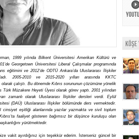
YOUT
KÖŞE
man, 1999 yılında Bilkent Üniversitesi Amerikan Kültürü ve
001’de Georgetown Üniversitesi Liberal Çalışmalar programında
sans eğitimini ve 2012’de ODTÜ Ankara’da Uluslararası İlişkiler
mladı. 2005-2010 ve 2015-2020 yılları arasında KKTC
ı olarak çalıştı. Bu dönemde Kıbrıs sorununun çözümüne yönelik
s Türk Müzakere Heyeti Üyesi olarak görev yaptı. 2001 yılından
arı zamanlı olarak Uluslararası İlişkiler dersleri verdi. Eylül
tesi (DAÜ) Uluslararası İlişkiler bölümünde ders vermektedir.
 cinsiyet eşitliği alanlarında yazılar yazmakta ve sivil toplum
ıbrıs’ta faaliyet gösteren bağımsız bir düşünce kuruluşu olan
aşkanlığını yürütmektedir.
ze vakit ayırdığınız için teşekkür ederim. İsterseniz güncel bir