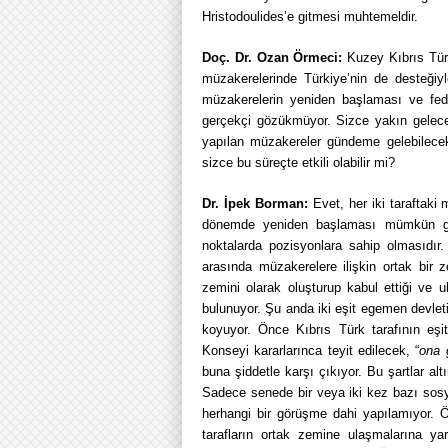
Hristodoulides’e gitmesi muhtemeldir.
Doç. Dr. Ozan Örmeci:
Kuzey Kıbrıs Tür
müzakerelerinde Türkiye’nin de desteğiyle
müzakerelerin yeniden başlaması ve fed
gerçekçi gözükmüyor. Sizce yakın gelece
yapılan müzakereler gündeme gelebilecek
sizce bu süreçte etkili olabilir mi?
Dr. İpek Borman:
Evet, her iki taraftaki
dönemde yeniden başlaması mümkün gö
noktalarda pozisyonlara sahip olmasıdır.
arasında müzakerelere ilişkin ortak bir ze
zemini olarak oluşturup kabul ettiği ve
bulunuyor. Şu anda iki eşit egemen devlet
koyuyor. Önce Kıbrıs Türk tarafının eşi
Konseyi kararlarınca teyit edilecek, “
ona 
buna şiddetle karşı çıkıyor. Bu şartlar altı
Sadece senede bir veya iki kez bazı sosyal
herhangi bir görüşme dahi yapılamıyor. 
tarafların ortak zemine ulaşmalarına y