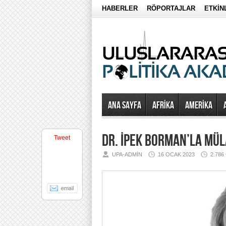
HABERLER
RÖPORTAJLAR
ETKİN
Ana Sayfa
AFRİKA
AMERİKA
DR. İPEK BORMAN’LA MÜ
Tweet
UPA-ADMIN
16 OCAK 2023
2.78