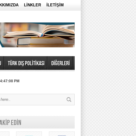
KKIMIZDA
LİNKLER
İLETİŞİM
U
TÜRK DIŞ POLİTİKASI
DİĞERLERİ
 4:47:08 PM
TAKİP EDİN