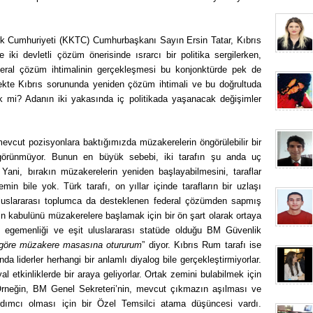
k Cumhuriyeti (KKTC) Cumhurbaşkanı Sayın Ersin Tatar, Kıbrıs
 iki devletli çözüm önerisinde ısrarcı bir politika sergilerken,
eral çözüm ihtimalinin gerçekleşmesi bu konjonktürde pek de
kte Kıbrıs sorununda yeniden çözüm ihtimali ve bu doğrultuda
 mi? Adanın iki yakasında iç politikada yaşanacak değişimler
 mevcut pozisyonlara baktığımızda müzakerelerin öngörülebilir bir
rünmüyor. Bunun en büyük sebebi, iki tarafın şu anda uç
 Yani, bırakın müzakerelerin yeniden başlayabilmesini, taraflar
min bile yok. Türk tarafı, on yıllar içinde tarafların bir uzlaşı
 uluslararası toplumca da desteklenen federal çözümden sapmış
in kabulünü müzakerelere başlamak için bir ön şart olarak ortaya
t egemenliği ve eşit uluslararası statüde olduğu BM Güvenlik
göre müzakere masasına otururum
” diyor. Kıbrıs Rum tarafı ise
nda liderler herhangi bir anlamlı diyalog bile gerçekleştirmiyorlar.
 etkinliklerde bir araya geliyorlar. Ortak zemini bulabilmek için
Örneğin, BM Genel Sekreteri’nin, mevcut çıkmazın aşılması ve
ardımcı olması için bir Özel Temsilci atama düşüncesi vardı.