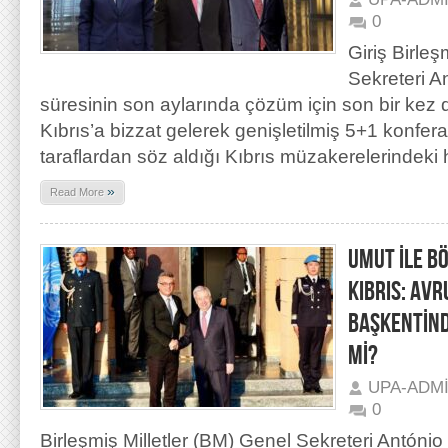
0
Giriş Birleş
Sekreteri A
süresinin son aylarında çözüm için son bir kez 
Kıbrıs’a bizzat gelerek genişletilmiş 5+1 konfe
taraflardan söz aldığı Kıbrıs müzakerelerindeki h
»
Read More
UMUT İLE B
KIBRIS: AV
BAŞKENTİND
Mİ?
UPA-ADM
0
Birleşmiş Milletler (BM) Genel Sekreteri António