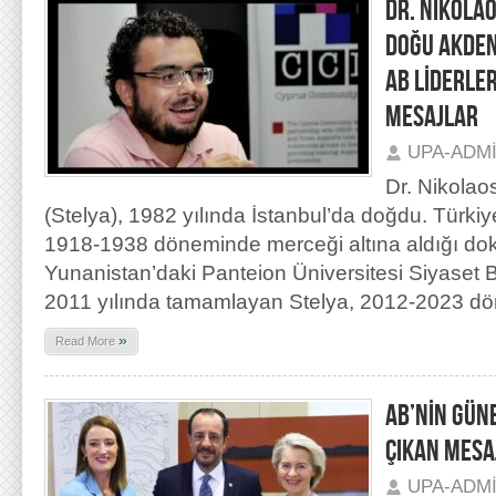
DR. NIKOLA
DOĞU AKDEN
AB LİDERLER
MESAJLAR
UPA-ADM
Dr. Nikolao
(Stelya), 1982 yılında İstanbul’da doğdu. Türkiye’
1918-1938 döneminde merceği altına aldığı dok
Yunanistan’daki Panteion Üniversitesi Siyaset 
2011 yılında tamamlayan Stelya, 2012-2023 dön
»
Read More
AB’NİN GÜN
ÇIKAN MESA
UPA-ADM