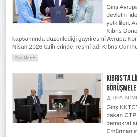
Giriş Avrupa
devletin lid
yetkilileri, 
Kıbrıs Dön
kapsamında düzenlediği gayriresmî Avrupa Konse
Nisan 2026 tarihlerinde, resmî adı Kıbrıs Cumhu
»
Read More
KIBRIS’TA L
GÖRÜŞMELE
UPA-ADM
Giriş KKTC
bakan CTP’
demokrat si
Erhürman’ı