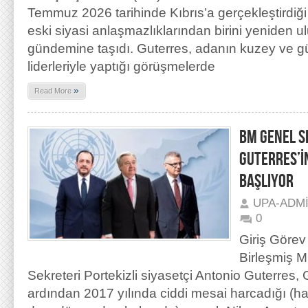
Temmuz 2026 tarihinde Kıbrıs’a gerçekleştirdiği
eski siyasi anlaşmazlıklarından birini yeniden u
gündemine taşıdı. Guterres, adanın kuzey ve g
liderleriyle yaptığı görüşmelerde
»
Read More
BM GENEL S
GUTERRES’İ
BAŞLIYOR
UPA-ADM
0
Giriş Görev
Birleşmiş M
Sekreteri Portekizli siyasetçi Antonio Guterres,
ardından 2017 yılında ciddi mesai harcadığı (h