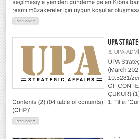
seçilmesiyle yeniden gündeme gelen Kıbrıs barış
resmi müzakereler için uygun koşullar oluşmasa 
»
Read More
UPA STRATEG
UPA-ADM
UPA Strategi
(March 202
10.5281/z
OF CONTEN
ÇUKUR) (1) 
Contents (2) (04 table of contents) 1. Title: ‘Cu
(CHP)’
»
Read More