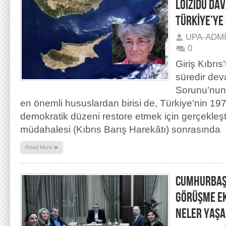
LOİZİDU DAV
TÜRKİYE’YE 
UPA-ADM
0
Giriş Kıbrıs
süredir dev
Sorunu’nun
en önemli hususlardan birisi de, Türkiye’nin 19
demokratik düzeni restore etmek için gerçekleşti
müdahalesi (Kıbrıs Barış Harekâtı) sonrasında
»
Read More
CUMHURBAŞ
GÖRÜŞME EKİ
NELER YAŞA