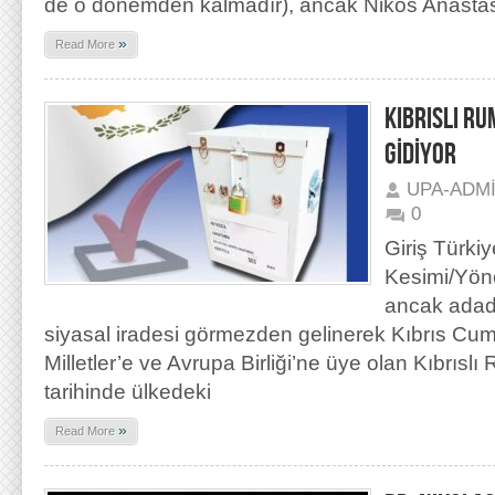
de o dönemden kalmadır), ancak Nikos Anastas
»
Read More
KIBRISLI R
GİDİYOR
UPA-ADM
0
Giriş Türki
Kesimi/Yönet
ancak adada
siyasal iradesi görmezden gelinerek Kıbrıs Cumh
Milletler’e ve Avrupa Birliği’ne üye olan Kıbrısl
tarihinde ülkedeki
»
Read More