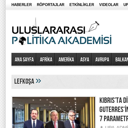
HABERLER
RÖPORTAJLAR
ETKİNLİKLER
VIDEOLAR
UP
Ana Sayfa
AFRİKA
AMERİKA
ASYA
AVRUPA
BALKA
»
lefkoşa
KIBRIS’TA D
GUTERRES’İN
7 PARAMET
UPA-ADM