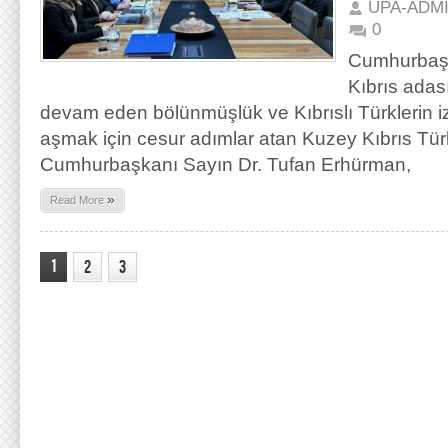
UPA-ADM
0
Cumhurbaşk
Kıbrıs adası
devam eden bölünmüşlük ve Kıbrıslı Türklerin i
aşmak için cesur adımlar atan Kuzey Kıbrıs Tü
Cumhurbaşkanı Sayın Dr. Tufan Erhürman,
»
Read More
1
2
3