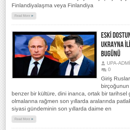
Finlandiyalaşma veya Finlandiya
»
Read More
ESKİ DOSTU
UKRAYNA İL
BUGÜNÜ
UPA-ADM
0
Giriş Ruslar
birçoğunun 
benzer bir kültüre, dini inanca, ortak bir tarihse
olmalarına rağmen son yıllarda aralarında patla
siyasi gündeminin son yıllarda daime en
»
Read More