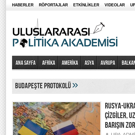
HABERLER
RÖPORTAJLAR
ETKİNLİKLER
VIDEOLAR
UP
Ana Sayfa
AFRİKA
AMERİKA
ASYA
AVRUPA
BALKA
»
budapeşte protokolü
RUSYA-UKRA
ÇİZGİLER, 
BARIŞIN ZO
UPA-ADM