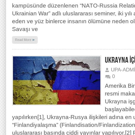
kampüsünde düzenlenen “NATO-Russia Relati
Ukrainian War” adlı uluslararası seminer, iki yıl
eden ve yüz binlerce insanın ölümüne neden 
Savaşı ve
»
Read More
UKRAYNA İÇ
UPA-ADM
0
Amerika Bir
resmi maka
Ukrayna işg
başlayabilec
yapılırken[1], Ukrayna-Rusya ilişkileri adına e
“Finlandiyalaşma” (Finlandisation/Finlandizati
uluslararası basında ciddi yayınlar yapılıyor.[2]