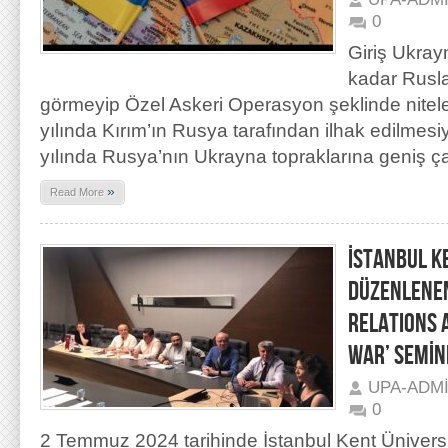
0
Giriş Ukra
kadar Rusla
görmeyip Özel Askeri Operasyon şeklinde nitele
yılında Kırım’ın Rusya tarafından ilhak edilmes
yılında Rusya’nın Ukrayna topraklarına geniş ç
»
Read More
İSTANBUL K
DÜZENLENEN
RELATIONS 
WAR’ SEMİN
UPA-ADM
0
2 Temmuz 2024 tarihinde İstanbul Kent Ünivers