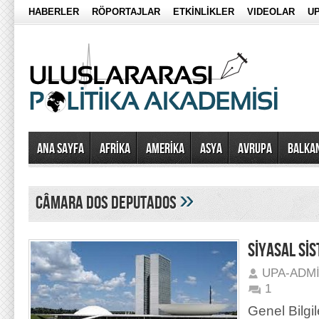
HABERLER
RÖPORTAJLAR
ETKİNLİKLER
VIDEOLAR
UP
Ana Sayfa
AFRİKA
AMERİKA
ASYA
AVRUPA
BALKA
»
Câmara dos Deputados
SİYASAL Sİ
UPA-ADM
1
Genel Bilgil